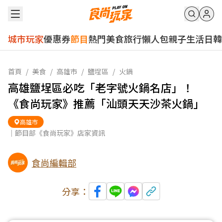
城市玩家
優惠券
節目
熱門
美食
旅行
懶人包
親子
生活
日韓
首頁
/
美食
/
高雄市
/
鹽埕區
/
火鍋
高雄鹽埕區必吃「老字號火鍋名店」！
《食尚玩家》推薦「汕頭天天沙茶火鍋」
高雄市
｜節目部《食尚玩家》店家資訊
食尚編輯部
分享：