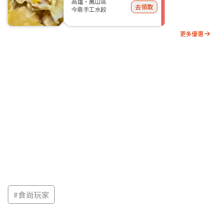
高雄・鳳山區
去領取
今鼎手工水餃
更多優惠
#
食尚玩家