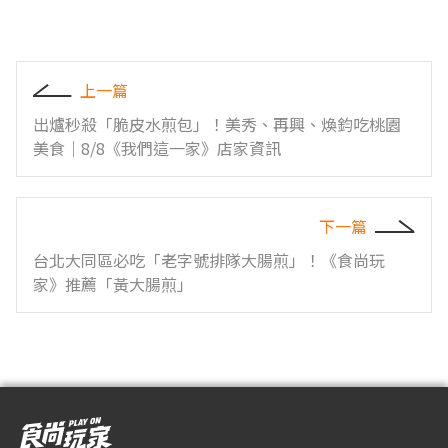
上一篇
出爐秒殺「脆皮水煎包」！美秀、再興、煥鈞吃桃園
美食｜8/8《我們這一家》店家資訊
下一篇
台北大同區必吃「老字號排隊大腸煎」！《食尚玩
家》推薦「黃大腸煎」