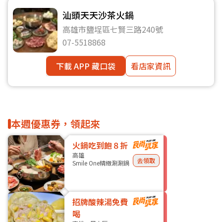
汕頭天天沙茶火鍋
高雄市鹽埕區七賢三路240號
07-5518868
下載 APP 藏口袋
看店家資訊
本週優惠券，領起來
火鍋吃到飽８折
高雄
去領取
Smile One精緻涮涮鍋
招牌酸辣湯免費
喝