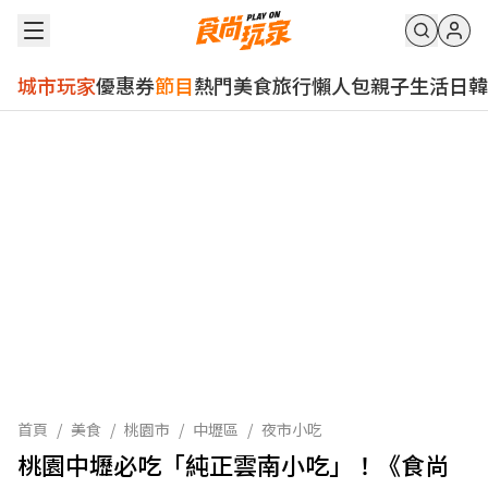
城市玩家
優惠券
節目
熱門
美食
旅行
懶人包
親子
生活
日韓
首頁
/
美食
/
桃園市
/
中壢區
/
夜市小吃
桃園中壢必吃「純正雲南小吃」！《食尚