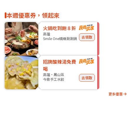
本週優惠券，領起來
火鍋吃到飽８折
高雄
去領取
Smile One精緻涮涮鍋
招牌酸辣湯免費
喝
高雄・鳳山區
去領取
今鼎手工水餃
更多優惠