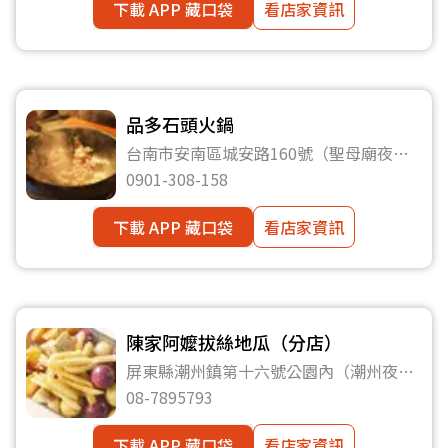
下載 APP 藏口袋
看店家資訊
品多石頭火鍋
台南市安南區城安路160號（聖母廟夜
市）
0901-308-158
下載 APP 藏口袋
看店家資訊
陳家阿嬤拔絲地瓜（分店）
屏東縣潮州鎮第十六號公園內（潮州夜市
內）
08-7895793
下載 APP 藏口袋
看店家資訊