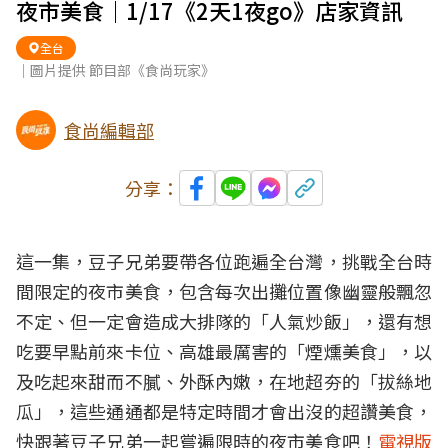
夜市美食｜1/17《2天1夜go》店家資訊
全台
｜圖片提供 節目部《食尚玩家》
食尚編輯部
分享：
這一集，豆子兄弟要帶各位跑遍全台灣，挑戰全台時
間限定的夜市美食，包含每次出攤位置像幽靈般飄忽
不定、但一定會造成大排隊的「人氣炒飯」，還有想
吃要早點前來卡位、高雄最厲害的「煙燻美食」，以
及吃起來甜而不膩、外酥內嫩，在地超夯的「拔絲地
瓜」，這些通通都是特定時間才會出沒的超讚美食，
快跟著豆子兄弟一起嘗遍限時的夜市美食吧！
電視版