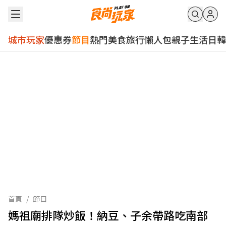
城市玩家
優惠券
節目
熱門
美食
旅行
懶人包
親子
生活
日韓
首頁
/
節目
媽祖廟排隊炒飯！納豆、子余帶路吃南部