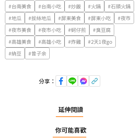
#
台南美食
#
台南小吃
#
炒飯
#
火鍋
#
石頭火鍋
#
地瓜
#
拔絲地瓜
#
屏東美食
#
屏東小吃
#
夜市
#
夜市美食
#
夜市小吃
#
蚵仔煎
#
臭豆腐
#
高雄美食
#
高雄小吃
#
炸雞
#
2天1夜go
#
納豆
#
曾子余
分享：
延伸閱讀
你可能喜歡