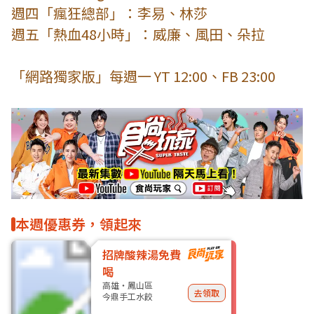
週四「瘋狂總部」：李易、林莎
週五「熱血48小時」：威廉、風田、朵拉
「網路獨家版」每週一 YT 12:00、FB 23:00
本週優惠券，領起來
招牌酸辣湯免費
喝
高雄・鳳山區
去領取
今鼎手工水餃