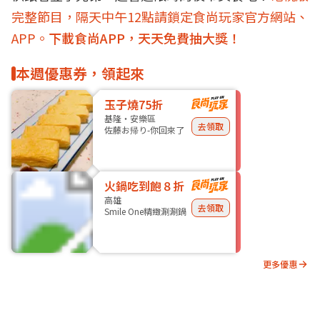
完整節目，隔天中午12點請鎖定食尚玩家官方網站、
APP。
下載食尚APP，天天免費抽大獎！
本週優惠券，領起來
玉子燒75折
基隆・安樂區
去領取
佐藤お帰り-你回來了
火鍋吃到飽８折
高雄
去領取
Smile One精緻涮涮鍋
更多優惠