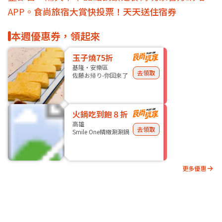
APP。
食尚旅宿大賞快投票！天天送住宿券
本週優惠券，領起來
玉子燒75折
基隆・安樂區
去領取
佐藤お帰り-你回來了
火鍋吃到飽８折
高雄
去領取
Smile One精緻涮涮鍋
更多優惠