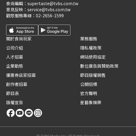
食尚編輯：
supertaste@tvbs.com.tw
意見反映：
service@tvbs.com.tw
觀眾服務專線：
02-2656-1599
關於食尚玩家
業務服務
公司介紹
隱私權政策
人才招募
網站使用協定
企業動態
數位廣告與贊助政策
優惠券店家招募
節目版權銷售
創作者招募
公開招標
節目表
官方聲明
版權宣告
星藝象娛樂
© TVBS Media Inc. All Rights Reserved.