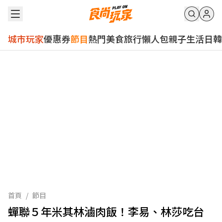
城市玩家
優惠券
節目
熱門
美食
旅行
懶人包
親子
生活
日韓
首頁
/
節目
蟬聯５年米其林滷肉飯！李易、林莎吃台