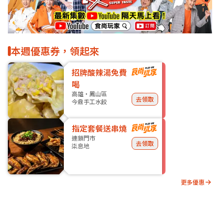
本週優惠券，領起來
招牌酸辣湯免費
喝
高雄・鳳山區
去領取
今鼎手工水餃
指定套餐送串燒
連鎖門市
去領取
柒息地
更多優惠