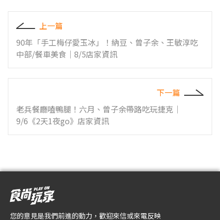
上一篇
90年「手工梅仔愛玉冰」！納豆、曾子余、王敏淳吃
中部/餐車美食｜8/5店家資訊
下一篇
老兵餐廳嗑鴨腿！六月、曾子余帶路吃玩捷克｜
9/6《2天1夜go》店家資訊
您的意見是我們前進的動力，歡迎來信或來電反映