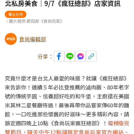
北私房美食｜9/7《瘋狂總部》店家資訊
台北市
｜圖片提供 節目部《食尚玩家》
食尚編輯部
分享：
究竟什麼才是台北人最愛的味道？就讓《瘋狂總部》
來告訴你！連續５年必比登推薦的滷肉飯、80年老字
號的傳統芋圓、信義超好吃的和牛堡，主廚還在美國
米其林二星餐廳待過！最後再帶你品嘗家傳60年的麵
館，一口吃進那些懷舊的好滋味～更多精彩內容，請
鎖定週四晚上10點《食尚玩家瘋狂總部》！
電視版完
整節目，隔天中午12點請鎖定食尚玩家官方網站、