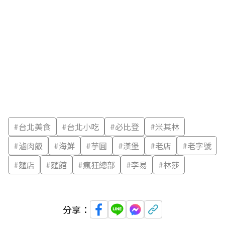
#
台北美食
#
台北小吃
#
必比登
#
米其林
#
滷肉飯
#
海鮮
#
芋圓
#
漢堡
#
老店
#
老字號
#
麵店
#
麵館
#
瘋狂總部
#
李易
#
林莎
分享：