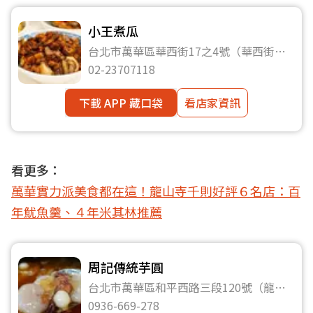
小王煮瓜
台北市萬華區華西街17之4號（華西街夜
市153號攤）
02-23707118
下載 APP 藏口袋
看店家資訊
看更多：
萬華實力派美食都在這！龍山寺千則好評６名店：百
年魷魚羹、４年米其林推薦
周記傳統芋圓
台北市萬華區和平西路三段120號（龍山
商場美食廣場內）
0936-669-278