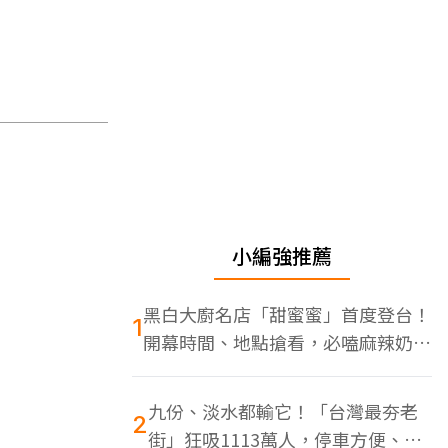
小編強推薦
黑白大廚名店「甜蜜蜜」首度登台！
1
開幕時間、地點搶看，必嗑麻辣奶油
蝦
九份、淡水都輸它！「台灣最夯老
2
街」狂吸1113萬人，停車方便、特