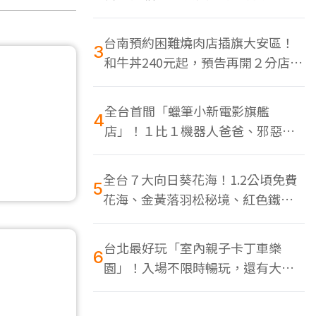
色美食多
台南預約困難燒肉店插旗大安區！
3
和牛丼240元起，預告再開２分店、
地點曝光
全台首間「蠟筆小新電影旗艦
4
店」！１比１機器人爸爸、邪惡正
男，百款周邊買翻
全台７大向日葵花海！1.2公頃免費
5
花海、金黃落羽松秘境、紅色鐵橋
同框
台北最好玩「室內親子卡丁車樂
6
園」！入場不限時暢玩，還有大螢
幕Switch遊戲區