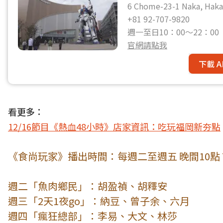
6 Chome-23-1 Naka, Hak
+81 92-707-9820
週一至日10：00～22：00
官網請點我
下載 A
看更多：
12/16節目《熱血48小時》店家資訊：吃玩福岡新夯點
《食尚玩家》播出時間：每週二至週五 晚間10點 T
週二「魚肉鄉民」：胡盈禎、胡釋安
週三「2天1夜go」：納豆、曾子余、六月
週四「瘋狂總部」：李易、大文、林莎