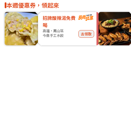
本週優惠券，領起來
招牌酸辣湯免費
喝
高雄・鳳山區
去領取
今鼎手工水餃