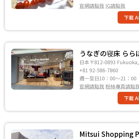
官網請點我
IG請點我
下載 A
うなぎの寝床 らら
日本〒812-0893 Fukuoka, H
+81 92-586-7860
週一至日10：00～21：00
官網請點我
粉絲專頁請點
下載 A
Mitsui Shopping 