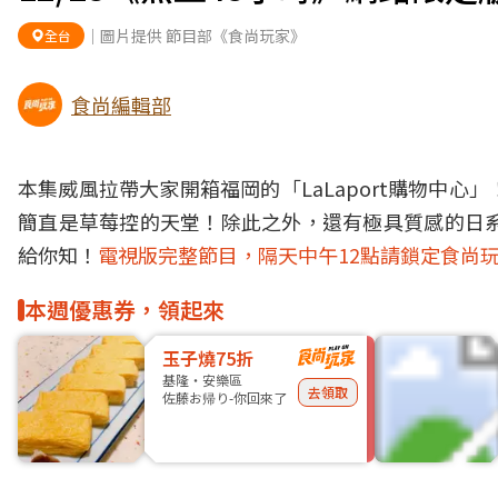
｜圖片提供 節目部《食尚玩家》
全台
食尚編輯部
本集威風拉帶大家開箱福岡的「LaLaport購物中
簡直是草莓控的天堂！除此之外，還有極具質感的日系
給你知！
電視版完整節目，隔天中午12點請鎖定食尚玩
本週優惠券，領起來
玉子燒75折
基隆・安樂區
去領取
佐藤お帰り-你回來了