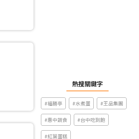
熱搜關鍵字
#
福勝亭
#
水煮蛋
#
王品集團
#
惠中蔬食
#
台中吃到飽
#
紅葉蛋糕