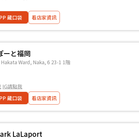
PP 藏口袋
看店家資訊
ぽーと福岡
akata Ward, Naka, 6 23-1 1階
我
IG請點我
PP 藏口袋
看店家資訊
Park LaLaport