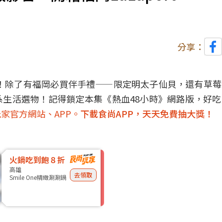
分享：
心」！除了有福岡必買伴手禮——限定明太子仙貝，還有草
生活選物！記得鎖定本集《熱血48小時》網路版，好
家官方網站、APP。
下載食尚APP，天天免費抽大獎！
火鍋吃到飽８折
高雄
去領取
Smile One精緻涮涮鍋