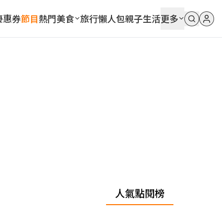
優惠券
節目
熱門
美食
旅行
懶人包
親子
生活
更多
人氣點閱榜