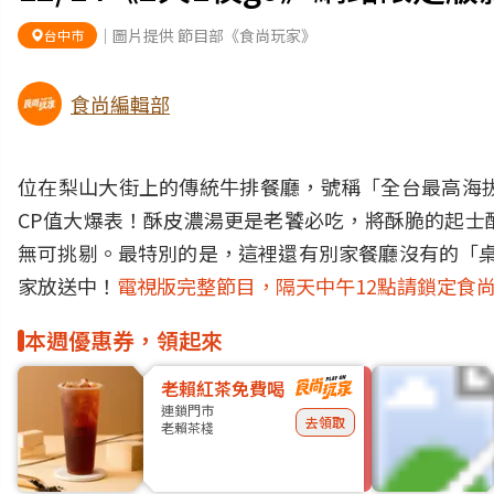
｜圖片提供 節目部《食尚玩家》
台中市
食尚編輯部
位在梨山大街上的傳統牛排餐廳，號稱「全台最高海
CP值大爆表！酥皮濃湯更是老饕必吃，將酥脆的起士
無可挑剔。最特別的是，這裡還有別家餐廳沒有的「桌
家放送中！
電視版完整節目，隔天中午12點請鎖定食尚
本週優惠券，領起來
老賴紅茶免費喝
連鎖門市
去領取
老賴茶棧