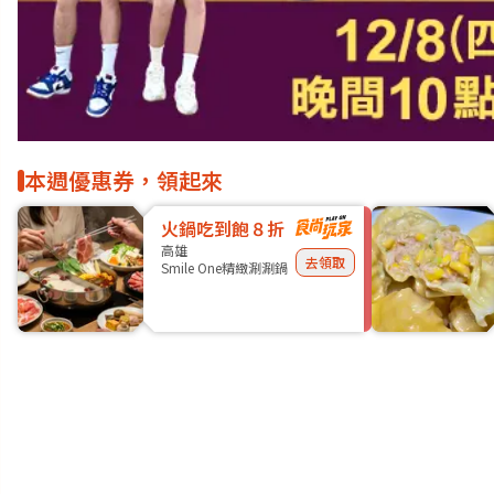
本週優惠券，領起來
火鍋吃到飽８折
高雄
去領取
Smile One精緻涮涮鍋