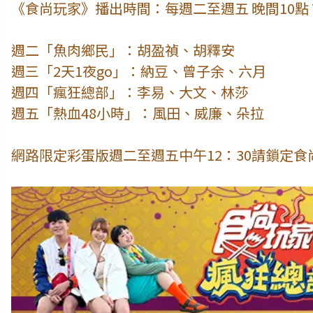
《食尚玩家》播出時間：每週二至週五 晚間10點 T
週二「魚肉鄉民」：胡盈禎、胡釋安
週三「2天1夜go」：納豆、曾子余、六月
週四「瘋狂總部」：李易、大文、林莎
週五「熱血48小時」：風田、威廉、朵拉
網路限定彩蛋版週二至週五中午12：30請鎖定食尚