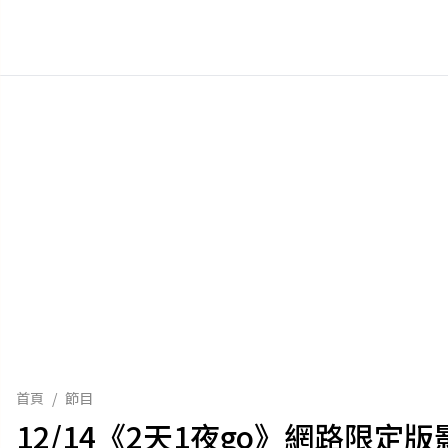
首頁
/
節目
12/14《2天1夜go》網路限定