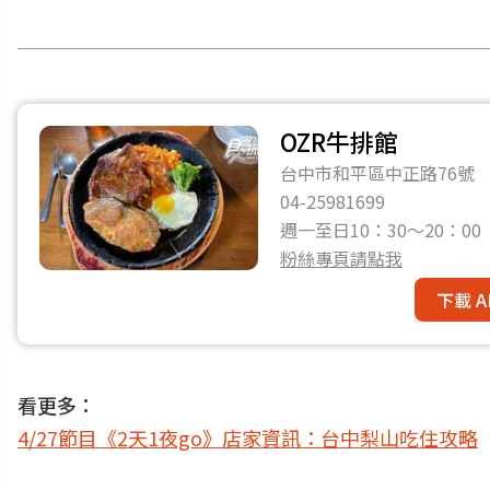
OZR牛排館
台中市和平區中正路76號
04-25981699
週一至日10：30～20：00
粉絲專頁請點我
下載 A
看更多：
4/27節目《2天1夜go》店家資訊：台中梨山吃住攻略