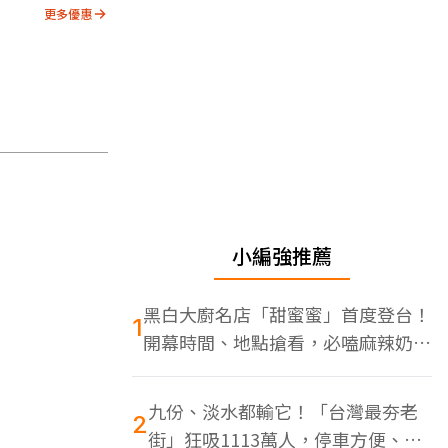
更多優惠
小編強推薦
黑白大廚名店「甜蜜蜜」首度登台！
1
開幕時間、地點搶看，必嗑麻辣奶油
蝦
九份、淡水都輸它！「台灣最夯老
2
街」狂吸1113萬人，停車方便、特