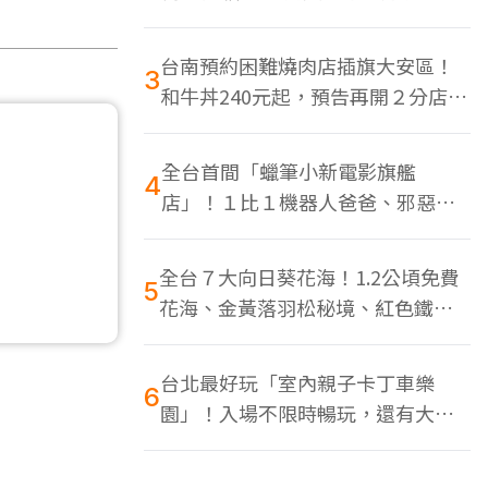
色美食多
台南預約困難燒肉店插旗大安區！
3
和牛丼240元起，預告再開２分店、
地點曝光
全台首間「蠟筆小新電影旗艦
4
店」！１比１機器人爸爸、邪惡正
男，百款周邊買翻
全台７大向日葵花海！1.2公頃免費
5
花海、金黃落羽松秘境、紅色鐵橋
同框
台北最好玩「室內親子卡丁車樂
6
園」！入場不限時暢玩，還有大螢
幕Switch遊戲區