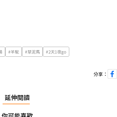
湯
#
羊駝
#
草泥馬
#
2天1夜go
分享：
延伸閱讀
你可能喜歡