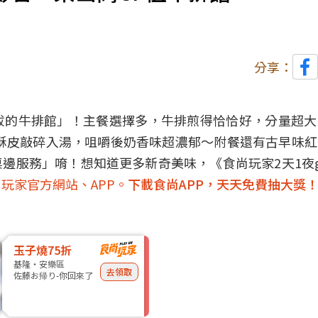
分享：
拔的牛排館」！主餐選擇多，牛排煎得恰恰好，分量超大
酥皮敲碎入湯，咀嚼後奶香味超濃郁～附餐還有古早味
邊服務」唷！想知道更多新奇美味，《食尚玩家2天1夜
玩家官方網站、APP。
下載食尚APP，天天免費抽大獎
玉子燒75折
基隆・安樂區
去領取
佐藤お帰り-你回來了