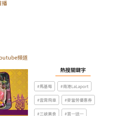
首播
utube頻道
熱搜關鍵字
#
馬基莓
#
南港LaLaport
#
雲霄飛車
#
麥當勞優惠券
#
三峽美食
#
買一送一