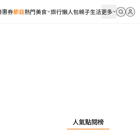
優惠券
節目
熱門
美食
旅行
懶人包
親子
生活
更多
人氣點閱榜