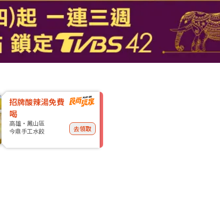
招牌酸辣湯免費
喝
高雄・鳳山區
去領取
今鼎手工水餃