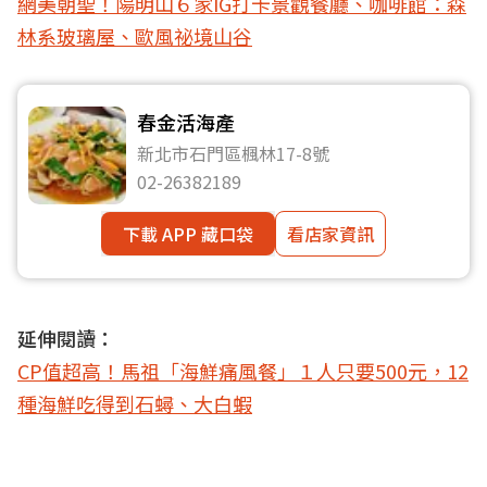
網美朝聖！陽明山６家IG打卡景觀餐廳、咖啡館：森
林系玻璃屋、歐風祕境山谷
春金活海產
新北市石門區楓林17-8號
02-26382189
下載 APP 藏口袋
看店家資訊
延伸閱讀：
CP值超高！馬祖「海鮮痛風餐」１人只要500元，12
種海鮮吃得到石蟳、大白蝦