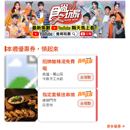
本週優惠券，領起來
招牌酸辣湯免費
喝
高雄・鳳山區
去領取
今鼎手工水餃
指定套餐送串燒
連鎖門市
去領取
柒息地
更多優惠