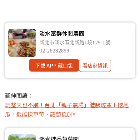
淡水富群休閒農園
新北市淡水區北新路1段129-1號
02-26282899
下載 APP 藏口袋
看店家資訊
延伸閱讀：
玩整天也不膩！台北「親子農場」體驗焢窯＋挖地
瓜，還能採草莓、蘿蔔糕DIY
淡水桂香草莓園