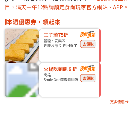
目，隔天中午12點請鎖定食尚玩家官方網站、APP。
本週優惠券，領起來
玉子燒75折
基隆・安樂區
去領取
佐藤お帰り-你回來了
火鍋吃到飽８折
高雄
去領取
Smile One精緻涮涮鍋
更多優惠