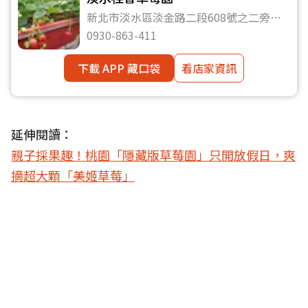
新北市淡水區淡金路二段608號之二旁右
轉200公尺
0930-863-411
下載 APP 藏口袋
看店家資訊
延伸閱讀：
親子採果趣！桃園「隱藏版草莓園」只開放假日，爽
摘超大顆「美姬草莓」