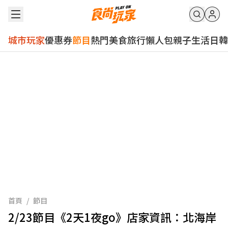
城市玩家
優惠券
節目
熱門
美食
旅行
懶人包
親子
生活
日韓
首頁
/
節目
2/23節目《2天1夜go》店家資訊：北海岸