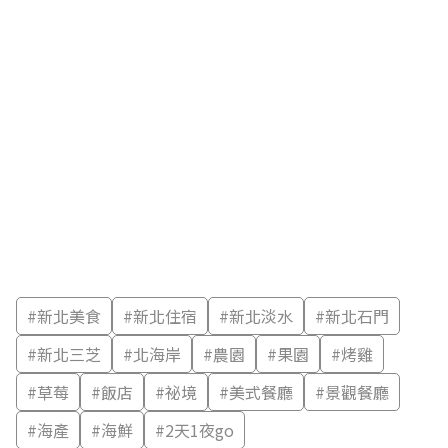
#
新北美食
#
新北住宿
#
新北淡水
#
新北石門
#
新北三芝
#
北海岸
#
農園
#
果園
#
烤雞
#
草莓
#
飯店
#
祕境
#
美式餐廳
#
景觀餐廳
#
海產
#
海鮮
#
2天1夜go