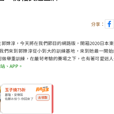
分享：
郭婞淳，今天將在我們節目的網路版，開箱2020日本
我們來到郭婞淳從小到大的訓練基地，來到她最一開始
何做舉重訓練，在嚴苛考驗的賽場之下，也有著可愛迷人
站、APP。
玉子燒75折
基隆・安樂區
去領取
佐藤お帰り-你回來了