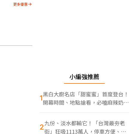
更多優惠
小編強推薦
黑白大廚名店「甜蜜蜜」首度登台！
1
開幕時間、地點搶看，必嗑麻辣奶油
蝦
九份、淡水都輸它！「台灣最夯老
2
街」狂吸1113萬人，停車方便、特