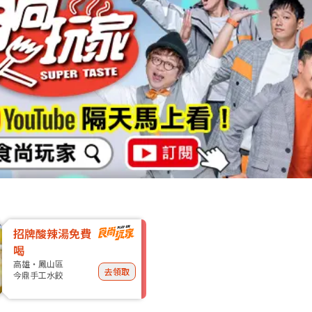
招牌酸辣湯免費
喝
高雄・鳳山區
去領取
今鼎手工水餃