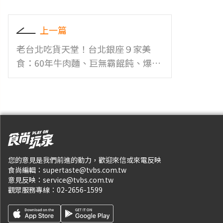
上一篇
老台北吃貨天堂！台北銀座９家美
食：60年牛肉麵、巨無霸餛飩、爆汁
雞排必吃
您的意見是我們前進的動力，歡迎來信或來電反映
食尚編輯：
supertaste@tvbs.com.tw
意見反映：
service@tvbs.com.tw
觀眾服務專線：
02-2656-1599