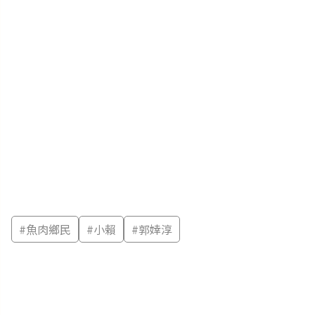
#
魚肉鄉民
#
小賴
#
郭婞淳