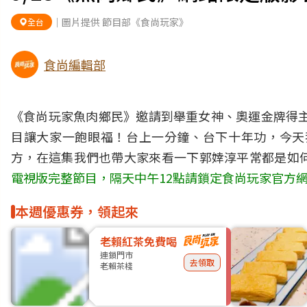
｜圖片提供 節目部《食尚玩家》
全台
食尚編輯部
《食尚玩家魚肉鄉民》邀請到舉重女神、奧運金牌得主
目讓大家一飽眼福！台上一分鐘、台下十年功，今天
方，在這集我們也帶大家來看一下郭婞淳平常都是如
電視版完整節目，隔天中午12點請鎖定食尚玩家官方網
本週優惠券，領起來
老賴紅茶免費喝
連鎖門市
去領取
老賴茶棧