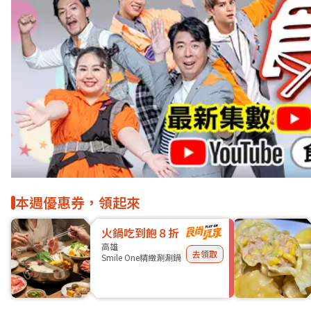
本週優惠券，領起來
火鍋吃到飽８折
高雄
去領取
Smile One精緻涮涮鍋