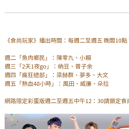
《食尚玩家》播出時間：每週二至週五 晚間10點 T
週二「魚肉鄉民」：陳零九、小賴
週三「2天1夜go」：納豆、曾子余
週四「瘋狂總部」：梁赫群、夢多、大文
週五「熱血48小時」：風田、威廉、朵拉
網路限定彩蛋版週二至週五中午12：30請鎖定食尚