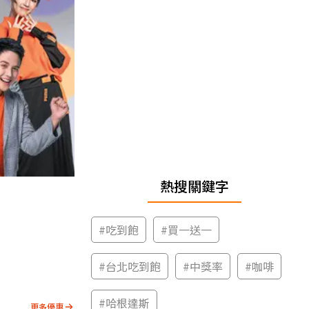
熱搜關鍵字
#
吃到飽
#
買一送一
#
台北吃到飽
#
中獎率
#
咖啡
#
哈根達斯
更多優惠