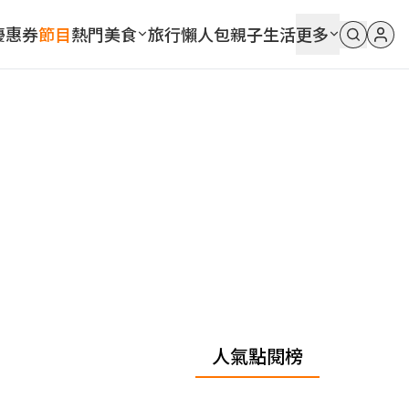
優惠券
節目
熱門
美食
旅行
懶人包
親子
生活
更多
人氣點閱榜