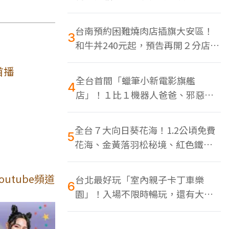
色美食多
台南預約困難燒肉店插旗大安區！
3
和牛丼240元起，預告再開２分店、
地點曝光
首播
全台首間「蠟筆小新電影旗艦
4
店」！１比１機器人爸爸、邪惡正
男，百款周邊買翻
全台７大向日葵花海！1.2公頃免費
5
花海、金黃落羽松秘境、紅色鐵橋
同框
utube頻道
台北最好玩「室內親子卡丁車樂
6
園」！入場不限時暢玩，還有大螢
幕Switch遊戲區