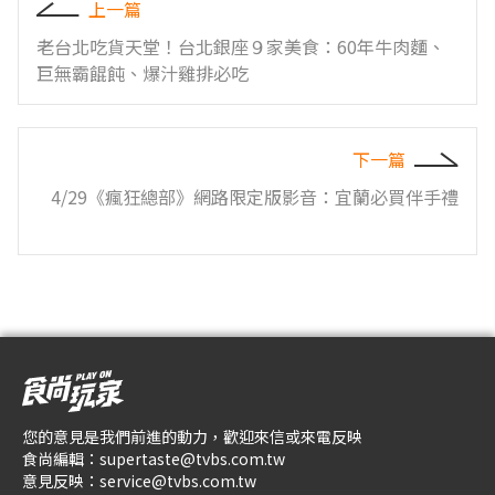
上一篇
老台北吃貨天堂！台北銀座９家美食：60年牛肉麵、
巨無霸餛飩、爆汁雞排必吃
下一篇
4/29《瘋狂總部》網路限定版影音：宜蘭必買伴手禮
您的意見是我們前進的動力，歡迎來信或來電反映
食尚編輯：
supertaste@tvbs.com.tw
意見反映：
service@tvbs.com.tw