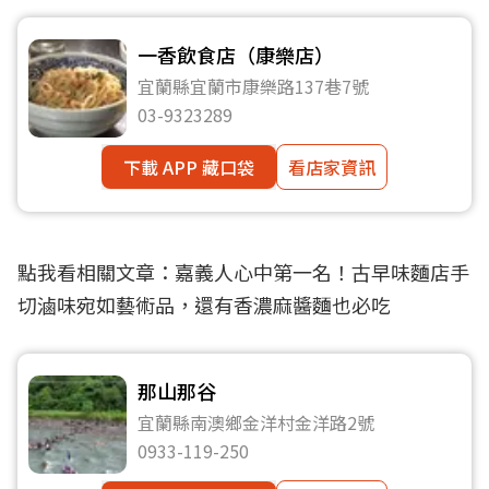
一香飲食店（康樂店）
宜蘭縣宜蘭市康樂路137巷7號
03-9323289
下載 APP 藏口袋
看店家資訊
點我看相關文章：
嘉義人心中第一名！古早味麵店手
切滷味宛如藝術品，還有香濃麻醬麵也必吃
那山那谷
宜蘭縣南澳鄉金洋村金洋路2號
0933-119-250