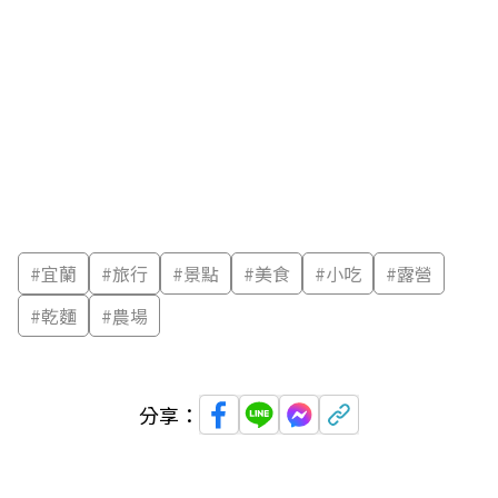
#
宜蘭
#
旅行
#
景點
#
美食
#
小吃
#
露營
#
乾麵
#
農場
分享：