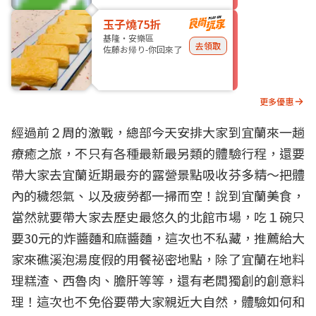
玉子燒75折
基隆・安樂區
去領取
佐藤お帰り-你回來了
更多優惠
經過前２周的激戰，總部今天安排大家到宜蘭來一趟
療癒之旅，不只有各種最新最另類的體驗行程，還要
帶大家去宜蘭近期最夯的露營景點吸收芬多精～把體
內的穢怨氣、以及疲勞都一掃而空！說到宜蘭美食，
當然就要帶大家去歷史最悠久的北館市場，吃１碗只
要30元的炸醬麵和麻醬麵，這次也不私藏，推薦給大
家來礁溪泡湯度假的用餐祕密地點，除了宜蘭在地料
理糕渣、西魯肉、膽肝等等，還有老闆獨創的創意料
理！這次也不免俗要帶大家親近大自然，體驗如何和