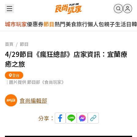
城市玩家
優惠券
節目
熱門
美食
旅行
懶人包
親子
生活
日韓
首頁
/
節目
4/29節目《瘋狂總部》店家資訊：宜蘭療
癒之旅
全台
｜圖片提供 節目部《食尚玩家》
食尚編輯部
分享：