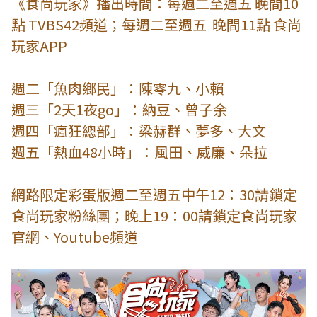
《食尚玩家》播出時間：每週二至週五 晚間10
點 TVBS42頻道；每週二至週五 晚間11點 食尚
玩家APP
週二「魚肉鄉民」：陳零九、小賴
週三「2天1夜go」：納豆、曾子余
週四「瘋狂總部」：梁赫群、夢多、大文
週五「熱血48小時」：風田、威廉、朵拉
網路限定彩蛋版週二至週五中午12：30請鎖定
食尚玩家粉絲團；晚上19：00請鎖定食尚玩家
官網、Youtube頻道