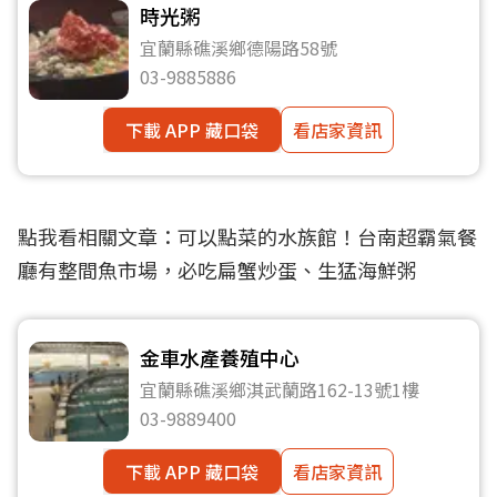
時光粥
宜蘭縣礁溪鄉德陽路58號
03-9885886
下載 APP 藏口袋
看店家資訊
點我看相關文章：
可以點菜的水族館！台南超霸氣餐
廳有整間魚市場，必吃扁蟹炒蛋、生猛海鮮粥
金車水產養殖中心
宜蘭縣礁溪鄉淇武蘭路162-13號1樓
03-9889400
下載 APP 藏口袋
看店家資訊