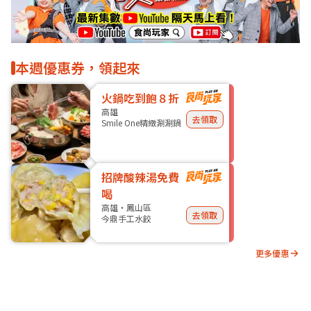
本週優惠券，領起來
火鍋吃到飽８折
高雄
去領取
Smile One精緻涮涮鍋
招牌酸辣湯免費
喝
高雄・鳳山區
去領取
今鼎手工水餃
更多優惠