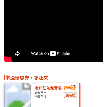
本週優惠券，領起來
老賴紅茶免費喝
連鎖門市
去領取
老賴茶棧