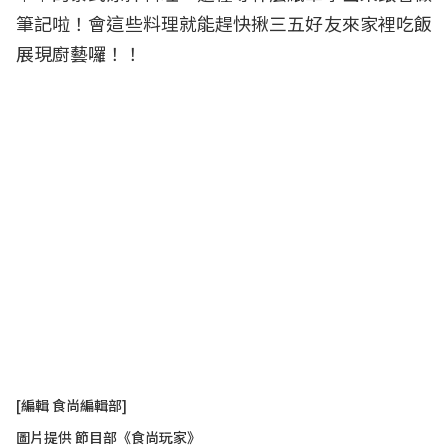
筆記啦！會這些料理就能趕快揪三五好友來家裡吃飯
展現廚藝囉！！
[編輯 食尚編輯部]
圖片提供 節目部《食尚玩家》