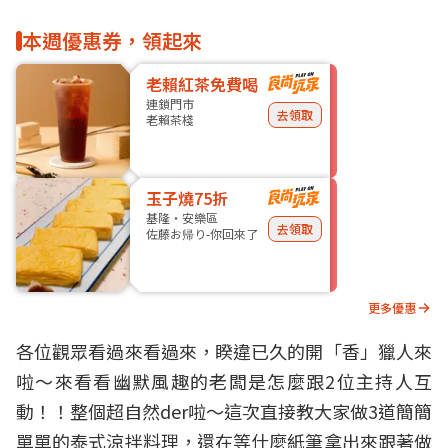
本週優惠券，領起來
老賴紅茶免費喝
連鎖門市
去領取
老賴茶棧
玉子燒75折
基隆・安樂區
去領取
佐藤お帰り-你回來了
更多優惠
各位觀眾看過來看過來，睽違已久的開「香」獵人來
啦～來看看幽默風趣的老闆是怎麼跟2位主持人互
動！！整個超自然der啦～這次直接教大家做3道簡簡
單單的泰式涼拌料理，還在等什麼紙筆拿出來跟著做