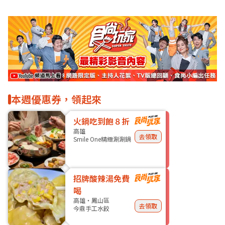
本週優惠券，領起來
火鍋吃到飽８折
高雄
去領取
Smile One精緻涮涮鍋
招牌酸辣湯免費
喝
高雄・鳳山區
去領取
今鼎手工水餃