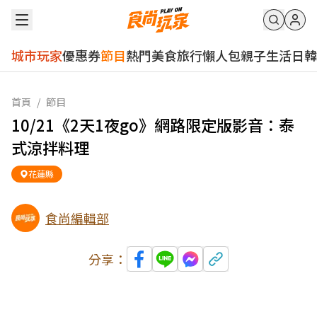
城市玩家
優惠券
節目
熱門
美食
旅行
懶人包
親子
生活
日韓
首頁
/
節目
10/21《2天1夜go》網路限定版影音：泰
式涼拌料理
花蓮縣
食尚編輯部
分享：