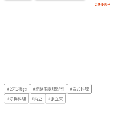
更多優惠
#
2天1夜go
#
網路限定版影音
#
泰式料理
#
涼拌料理
#
納豆
#
張立東