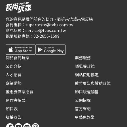
您的意見是我們前進的動力，歡迎來信或來電反映
食尚編輯：
supertaste@tvbs.com.tw
意見反映：
service@tvbs.com.tw
觀眾服務專線：
02-2656-1599
關於食尚玩家
業務服務
公司介紹
隱私權政策
人才招募
網站使用協定
企業動態
數位廣告與贊助政策
優惠券店家招募
節目版權銷售
創作者招募
公開招標
節目表
官方聲明
版權宣告
星藝象娛樂