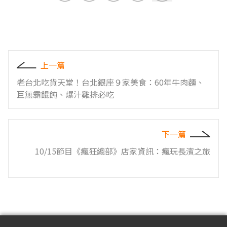
上一篇
老台北吃貨天堂！台北銀座９家美食：60年牛肉麵、
巨無霸餛飩、爆汁雞排必吃
下一篇
10/15節目《瘋狂總部》店家資訊：瘋玩長濱之旅