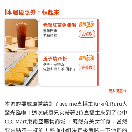
本週優惠券，領起來
老賴紅茶免費喝
連鎖門市
去領取
老賴茶棧
玉子燒75折
基隆・安樂區
去領取
佐藤お帰り-你回來了
更多優惠
本週的耍威風邀請到了live me直播主Kirki和Ruru大
駕光臨啦！這次威風兄弟帶著2位直播主來到了台中
CLC Mart東南亞購物商城 ，既然有美女伴身，當然
要來點不一樣的！熱血小組決定來考驗一下他們的