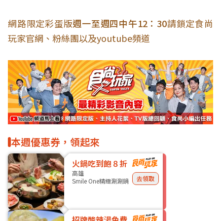
網路限定彩蛋版
週一至週四中午12：30
請鎖定食尚
玩家官網、粉絲團以及youtube頻道
本週優惠券，領起來
火鍋吃到飽８折
高雄
去領取
Smile One精緻涮涮鍋
招牌酸辣湯免費