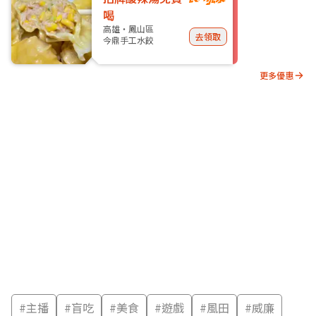
喝
高雄・鳳山區
去領取
今鼎手工水餃
更多優惠
#
主播
#
盲吃
#
美食
#
遊戲
#
風田
#
威廉