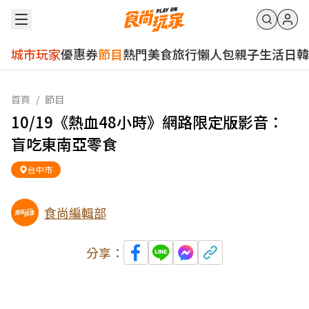
城市玩家
優惠券
節目
熱門
美食
旅行
懶人包
親子
生活
日韓
首頁
/
節目
10/19《熱血48小時》網路限定版影音：
盲吃東南亞零食
台中市
食尚編輯部
分享：