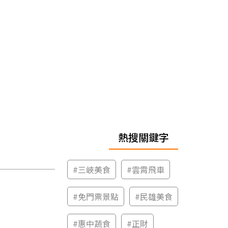
熱搜關鍵字
#
三峽美食
#
雲霄飛車
#
免門票景點
#
民雄美食
#
惠中蔬食
#
正財