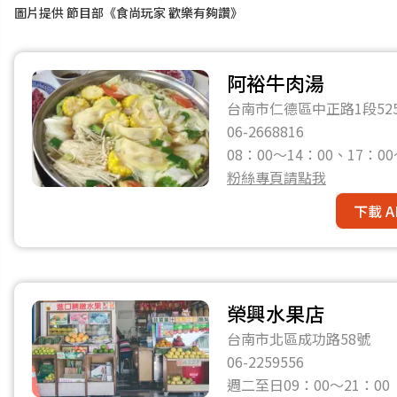
圖片提供 節目部《食尚玩家 歡樂有夠讚》
阿裕牛肉湯
台南市仁德區中正路1段52
06-2668816
08：00～14：00、17：0
粉絲專頁請點我
下載 A
榮興水果店
台南市北區成功路58號
06-2259556
週二至日09：00～21：0