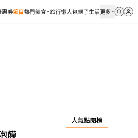
優惠券
節目
熱門
美食
旅行
懶人包
親子
生活
更多
人氣點閱榜
泡饃