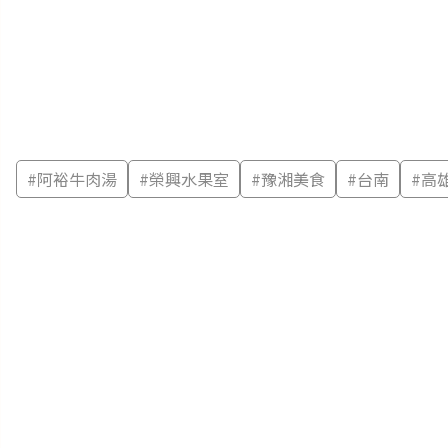
#
阿裕牛肉湯
#
榮興水果室
#
豫湘美食
#
台南
#
高