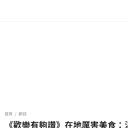
首頁
/
節目
《歡樂有夠讚》在地厲害美食：