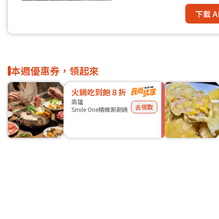
下載 A
本週優惠券，領起來
火鍋吃到飽８折
高雄
去領取
Smile One精緻涮涮鍋