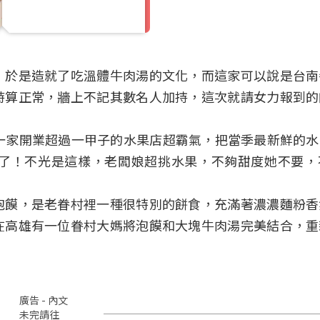
，於是造就了吃溫體牛肉湯的文化，而這家可以說是台南
時算正常，牆上不記其數名人加持，這次就請女力報到的
一家開業超過一甲子的水果店超霸氣，把當季最新鮮的水
了！不光是這樣，老闆娘超挑水果，不夠甜度她不要，
泡饃，是老眷村裡一種很特別的餅食，充滿著濃濃麵粉香
在高雄有一位眷村大媽將泡饃和大塊牛肉湯完美結合，重
廣告 - 內文
未完請往