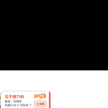
玉子燒75折
基隆・安樂區
去領取
佐藤お帰り-你回來了