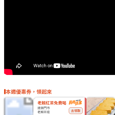
本週優惠券，領起來
老賴紅茶免費喝
連鎖門市
去領取
老賴茶棧