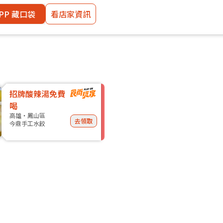
PP 藏口袋
看店家資訊
招牌酸辣湯免費
喝
高雄・鳳山區
去領取
今鼎手工水餃