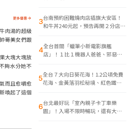
色美食多
台南預約困難燒肉店插旗大安區！
更多優惠
3
和牛丼240元起，預告再開２分店、
牛肉湯的超級
地點曝光
帥哥美女們跟
全台首間「蠟筆小新電影旗艦
4
店」！１比１機器人爸爸、邪惡正
果大塊大塊放
男，百款周邊買翻
不夠水分她不
全台７大向日葵花海！1.2公頃免費
5
花海、金黃落羽松秘境、紅色鐵橋
氣而且愈嚼愈
同框
新喚起了這個
台北最好玩「室內親子卡丁車樂
6
園」！入場不限時暢玩，還有大螢
幕Switch遊戲區