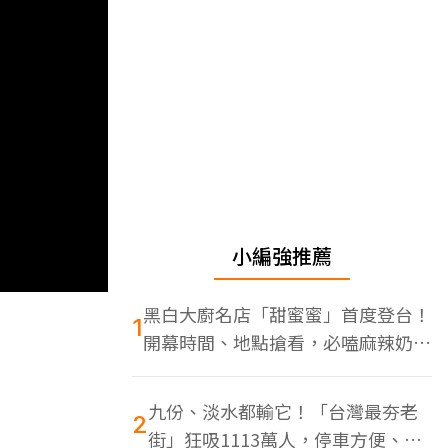
小編強推薦
黑白大廚名店「甜蜜蜜」首度登台！
1
開幕時間、地點搶看，必嗑麻辣奶油
蝦
九份、淡水都輸它！「台灣最夯老
2
街」狂吸1113萬人，停車方便、特