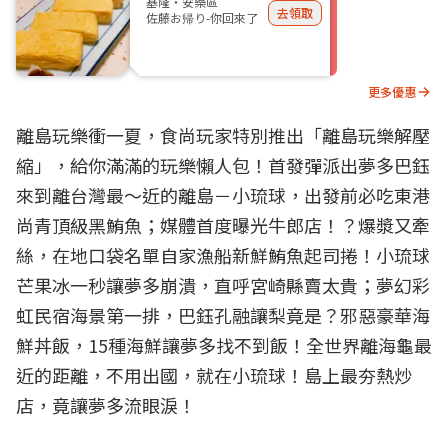
基隆・安樂區
去領取
佐藤お帰り-你回來了
更多優惠
離島玩樂衝一夏，食尚玩家特別推出「離島玩樂解壓
縮」，給你滿滿的玩樂懶人包！首發彈派出夢多巴鈺
來到離台灣最～近的離島－小琉球，出發前必吃東港
尚青頂級黑鮪魚；媒體首度曝光牛郎店！？爆漿又牽
絲，在地口袋名單自家漁船新鮮鮪魚起司捲！小琉球
芒果冰一秒讓夢多崩潰，直呼宮崎縣賣太貴；夢幻彩
虹民宿海景第一排，巴鈺孔融讓梨竟是？邪惡豪華海
鮮丼飯，15種海鮮讓夢多找不到飯！全世界離海龜最
近的距離，不用出國，就在小琉球！島上最夯熱炒
店，竟讓夢多流眼淚！