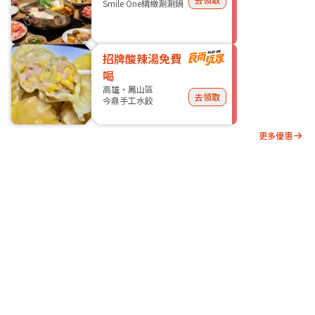
Smile One精緻涮涮鍋
招牌酸辣湯免費
喝
高雄・鳳山區
去領取
今鼎手工水餃
更多優惠