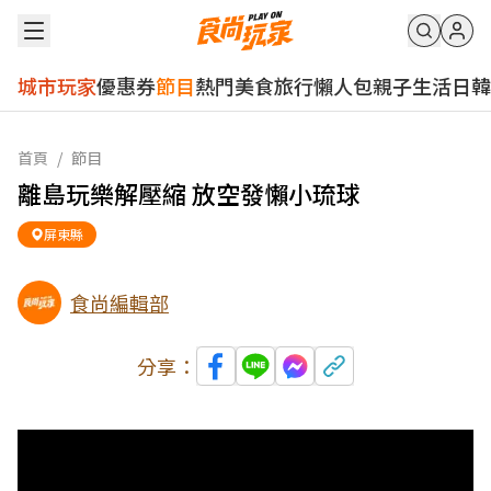
城市玩家
優惠券
節目
熱門
美食
旅行
懶人包
親子
生活
日韓
首頁
/
節目
離島玩樂解壓縮 放空發懶小琉球
屏東縣
食尚編輯部
分享：