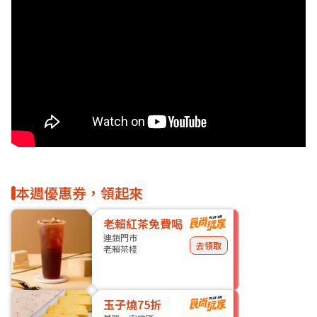
本週優惠券，領起來
老賴紅茶免費喝
連鎖門市
去領取
老賴茶棧
玉子燒75折