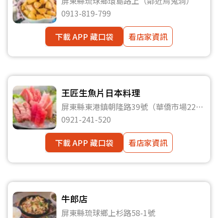
屏東縣琉球鄉環島路上（鄰近烏鬼洞）
0913-819-799
下載 APP 藏口袋
看店家資訊
王匠生魚片日本料理
屏東縣東港鎮朝隆路39號（華僑市場228
號攤位）
0921-241-520
下載 APP 藏口袋
看店家資訊
牛郎店
屏東縣琉球鄉上杉路58-1號