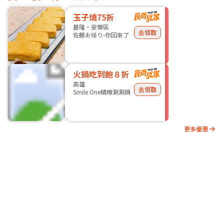
玉子燒75折
基隆・安樂區
去領取
佐藤お帰り-你回來了
火鍋吃到飽８折
高雄
去領取
Smile One精緻涮涮鍋
更多優惠