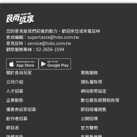
您的意見是我們前進的動力，歡迎來信或來電反映
食尚編輯：
supertaste@tvbs.com.tw
意見反映：
service@tvbs.com.tw
觀眾服務專線：
02-2656-1599
關於食尚玩家
業務服務
公司介紹
隱私權政策
人才招募
網站使用協定
企業動態
數位廣告與贊助政策
優惠券店家招募
節目版權銷售
創作者招募
公開招標
節目表
官方聲明
版權宣告
星藝象娛樂