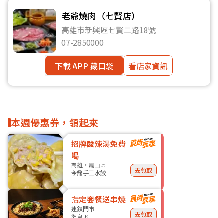
老爺燒肉（七賢店）
高雄市新興區七賢二路18號
07-2850000
下載 APP 藏口袋
看店家資訊
本週優惠券，領起來
招牌酸辣湯免費
喝
高雄・鳳山區
去領取
今鼎手工水餃
指定套餐送串燒
連鎖門市
去領取
柒息地