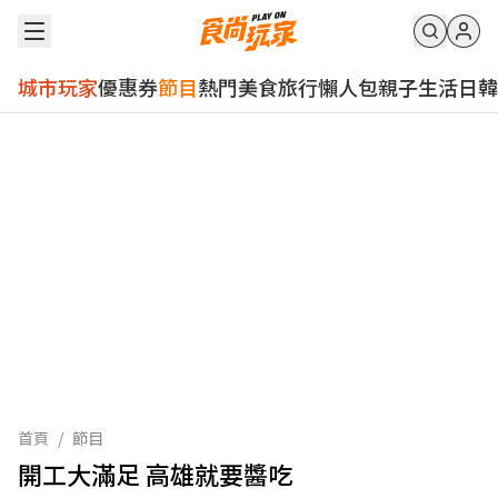
城市玩家
優惠券
節目
熱門
美食
旅行
懶人包
親子
生活
日韓
首頁
/
節目
開工大滿足 高雄就要醬吃