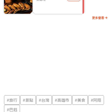
更多優惠
#
旅行
#
景點
#
台灣
#
高雄市
#
美食
#
阿翔
#
巴鈺