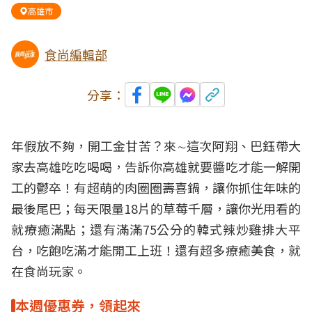
高雄市
食尚編輯部
分享：
年假放不夠，開工金甘苦？來∼這次阿翔、巴鈺帶大
家去高雄吃吃喝喝，告訴你高雄就要醬吃才能一解開
工的鬱卒！有超萌的肉圈圈壽喜鍋，讓你抓住年味的
最後尾巴；每天限量18片的草莓千層，讓你光用看的
就療癒滿點；還有滿滿75公分的韓式辣炒雞排大平
台，吃飽吃滿才能開工上班！還有超多療癒美食，就
在食尚玩家。
本週優惠券，領起來