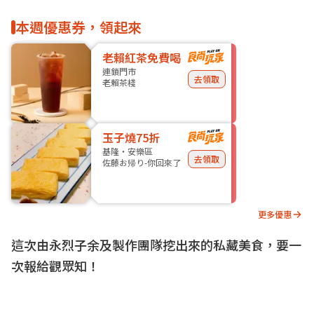
本週優惠券，領起來
老賴紅茶免費喝
連鎖門市
去領取
老賴茶棧
玉子燒75折
基隆・安樂區
去領取
佐藤お帰り-你回來了
更多優惠
這次由永烈子余及製作團隊挖出來的私藏美食，要一
次報給觀眾知！