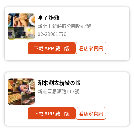
皇子炸雞
新北市新莊區公園路47號
02-29981770
下載 APP 藏口袋
看店家資訊
涮來涮去精緻の鍋
新莊區思源路117號
下載 APP 藏口袋
看店家資訊