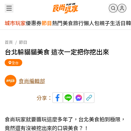
城市玩家
優惠券
節目
熱門
美食
旅行
懶人包
親子
生活
日韓
首頁
/
節目
台北躲貓貓美食 這次一定把你挖出來
全台
食尚編輯部
分享：
食尚玩家就要醬玩這麼多年了，台北美食拍到極限，
竟然還有沒被挖出來的口袋美食？！