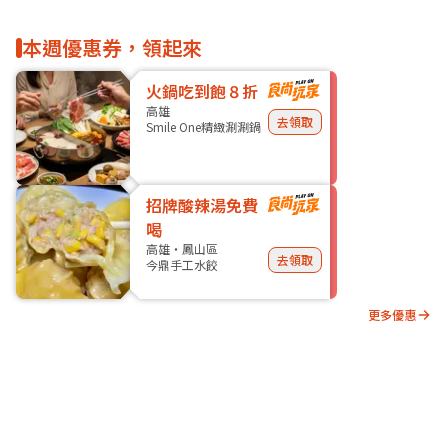
本週優惠券，領起來
火鍋吃到飽８折
高雄
去領取
Smile One精緻涮涮鍋
招牌酸辣湯免費
喝
高雄・鳳山區
去領取
今鼎手工水餃
更多優惠