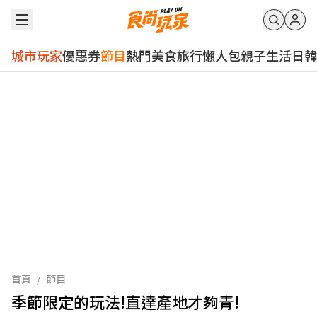
城市玩家
優惠券
節目
熱門
美食
旅行
懶人包
親子
生活
日韓
首頁
/
節目
季節限定的玩法!直達產地才夠青!