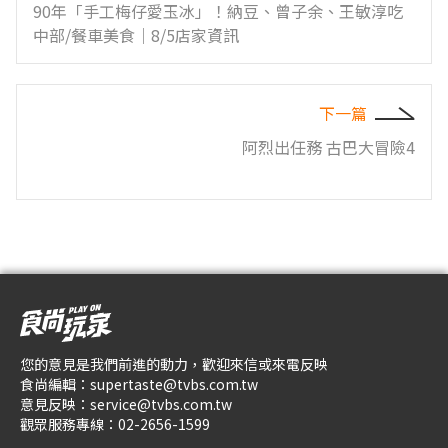
90年「手工梅仔愛玉冰」！納豆、曾子余、王敏淳吃
中部/餐車美食｜8/5店家資訊
下一篇
阿烈出任務 古巴大冒險4
您的意見是我們前進的動力，歡迎來信或來電反映
食尚編輯：
supertaste@tvbs.com.tw
意見反映：
service@tvbs.com.tw
觀眾服務專線：
02-2656-1599