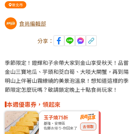
新北市
食尚編輯部
分享：
季節限定！鐙輝和子余帶大家到金山享受秋天！品嘗
金山三寶地瓜、芋頭和茭白筍、大啖大閘蟹，再到陽
明山上伴著山霧繚繞的美景泡溫泉！想知道這樣的季
節限定怎麼玩嗎？敬請鎖定晚上十點食尚玩家！
本週優惠券，領起來
玉子燒75折
基隆・安樂區
去領取
佐藤お帰り-你回來了