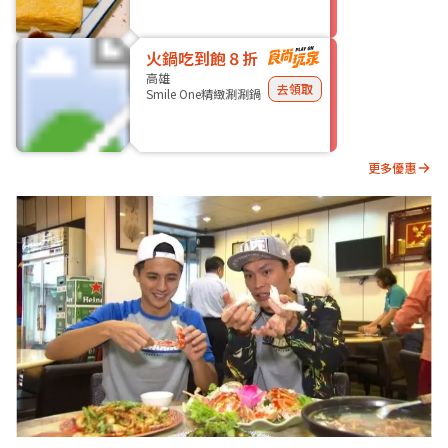
火鍋吃到飽８折
高雄
去領取
Smile One精緻涮涮鍋
更多優惠