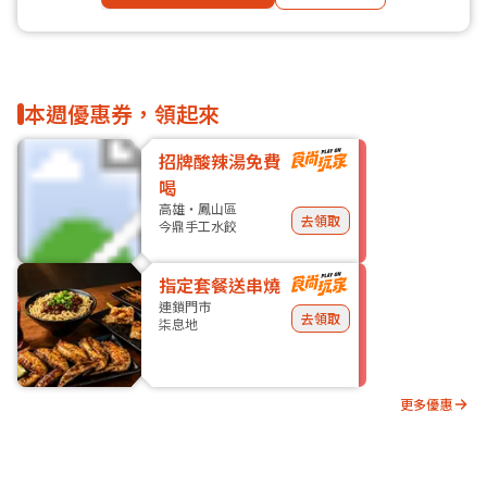
本週優惠券，領起來
招牌酸辣湯免費
喝
高雄・鳳山區
去領取
今鼎手工水餃
指定套餐送串燒
連鎖門市
去領取
柒息地
更多優惠