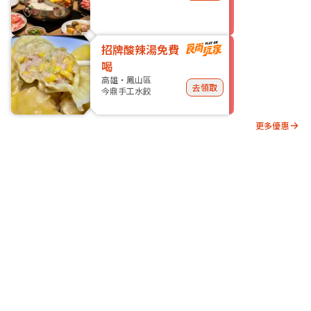
招牌酸辣湯免費
喝
高雄・鳳山區
去領取
今鼎手工水餃
更多優惠