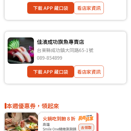
下載 APP 藏口袋
看店家資訊
佳濱成功旗魚專賣店
台東縣成功鎮大同路65-1號
089-854899
下載 APP 藏口袋
看店家資訊
本週優惠券，領起來
火鍋吃到飽８折
高雄
去領取
Smile One精緻涮涮鍋