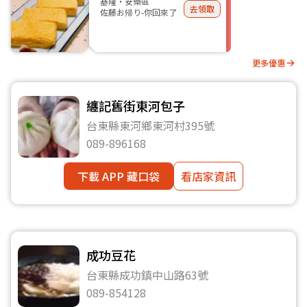
基隆・安樂區
去領取
佐藤お帰り-你回來了
更多優惠
纏記舊街東河包子
台東縣東河鄉東河村395號
089-896168
下載 APP 藏口袋
看店家資訊
成功豆花
台東縣成功鎮中山路63號
089-854128