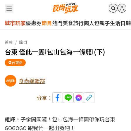
城市玩家
優惠券
節目
熱門
美食
旅行
懶人包
親子
生活
日韓
首頁
/
節目
台東 僅此一團!包山包海一條龍!(下)
台東縣
食尚編輯部
分享：
鐙輝、子余開團囉！包山包海一條團帶你玩台東
GOGOGO 跟我們一起出發吧！