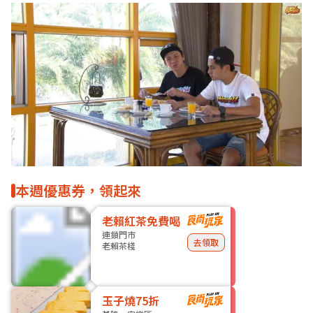
本週優惠券，領起來
老賴紅茶免費喝
連鎖門市
去領取
老賴茶棧
玉子燒75折