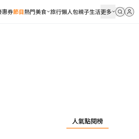
優惠券
節目
熱門
美食
旅行
懶人包
親子
生活
更多
人氣點閱榜