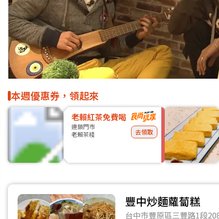
本週優惠券，領起來
老賴紅茶免費喝
連鎖門市
去領取
老賴茶棧
豐中炒麵蘿蔔糕
台中市豐原區三豐路1段20