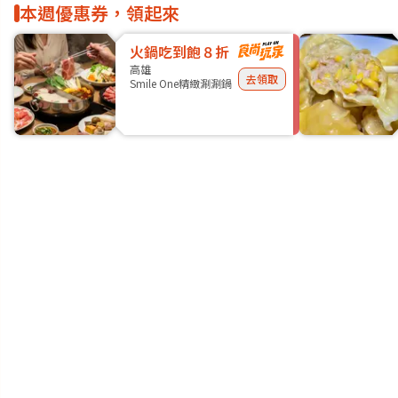
本週優惠券，領起來
火鍋吃到飽８折
高雄
去領取
Smile One精緻涮涮鍋