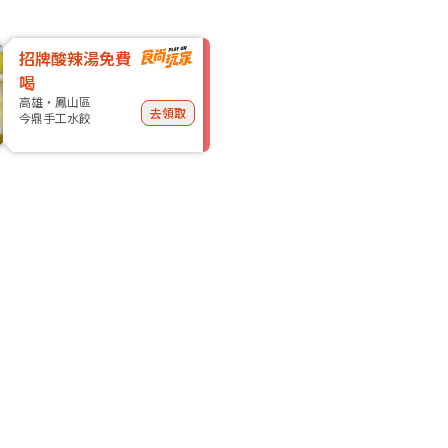
招牌酸辣湯免費
喝
高雄・鳳山區
去領取
今鼎手工水餃