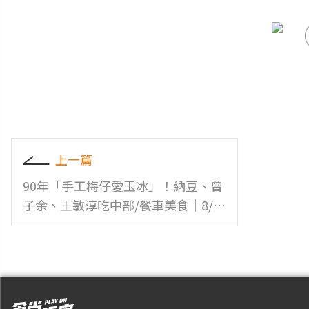
上一篇
90年「手工梅仔愛玉冰」！納豆、曾
子余、王敏淳吃中部/餐車美食｜8/5
店家資訊