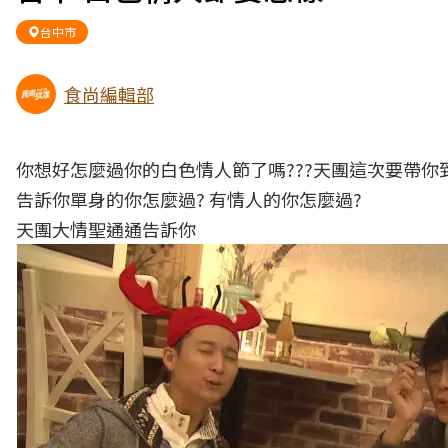
台中市
食尚編輯部
你想好怎麼過你的白色情人節了嗎???天團這次要帶
告訴你單身的你怎麼過? 有情人的你怎麼過?
天團大情聖通通告訴你