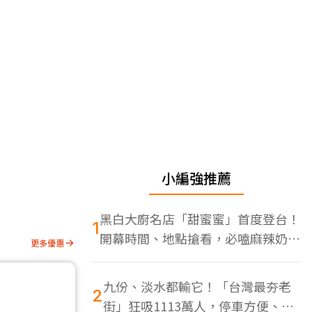
小編強推薦
黑白大廚名店「甜蜜蜜」首度登台！
1
開幕時間、地點搶看，必嗑麻辣奶油
更多優惠
蝦
九份、淡水都輸它！「台灣最夯老
2
街」狂吸1113萬人，停車方便、特