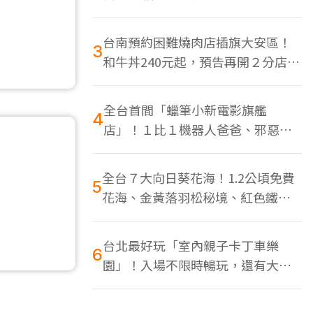
色美食多
台南預約困難燒肉店插旗大安區！
3
和牛丼240元起，預告再開２分店、
地點曝光
全台首間「蠟筆小新電影旗艦
4
店」！１比１機器人爸爸、邪惡正
男，百款周邊買翻
全台７大向日葵花海！1.2公頃免費
5
花海、金黃落羽松秘境、紅色鐵橋
同框
台北最好玩「室內親子卡丁車樂
6
園」！入場不限時暢玩，還有大螢
幕Switch遊戲區