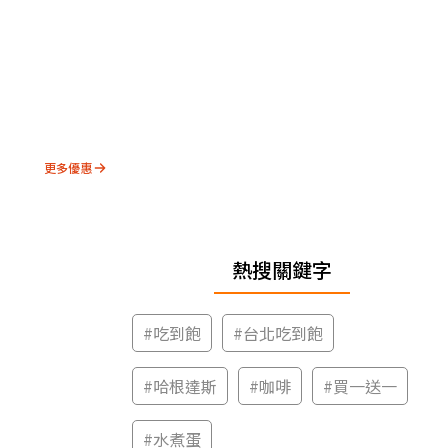
更多優惠
熱搜關鍵字
#
吃到飽
#
台北吃到飽
#
哈根達斯
#
咖啡
#
買一送一
#
水煮蛋