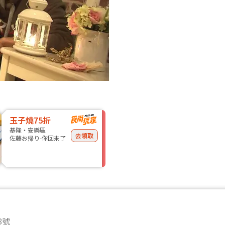
玉子燒75折
基隆・安樂區
去領取
佐藤お帰り-你回來了
8號