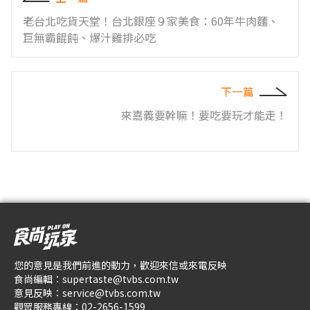
老台北吃貨天堂！台北銀座９家美食：60年牛肉麵、
巨無霸餛飩、爆汁雞排必吃
下一篇
來嘉義要幹嘛！要吃要玩才能走！
您的意見是我們前進的動力，歡迎來信或來電反映
食尚編輯：
supertaste@tvbs.com.tw
意見反映：
service@tvbs.com.tw
觀眾服務專線：
02-2656-1599