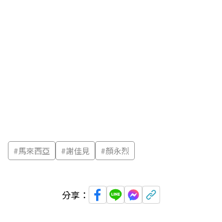
#
馬來西亞
#
謝佳見
#
顏永烈
分享：