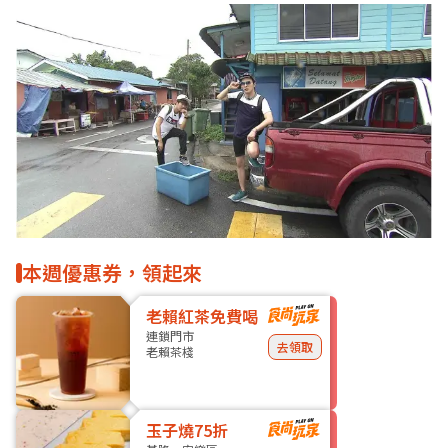
本週優惠券，領起來
老賴紅茶免費喝
連鎖門市
去領取
老賴茶棧
玉子燒75折