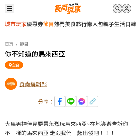
城市玩家
優惠券
節目
熱門
美食
旅行
懶人包
親子
生活
日韓
首頁
/
節目
你不知道的馬來西亞
全台
食尚編輯部
分享：
大馬男神佳見要帶永烈玩馬來西亞~在地導遊告訴你
不一樣的馬來西亞 走跟我們一起出發吧！！！