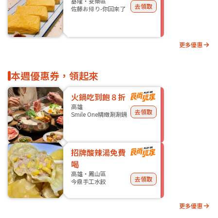
基隆・安樂區
去領取
佐藤お帰り-你回來了
更多優惠
本週優惠券，領起來
火鍋吃到飽８折
高雄
去領取
Smile One精緻涮涮鍋
招牌酸辣湯免費
喝
高雄・鳳山區
去領取
今鼎手工水餃
更多優惠