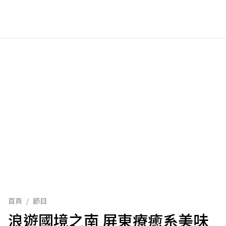
首頁
/
節目
浪遊國境之南 屏東療癒系美味