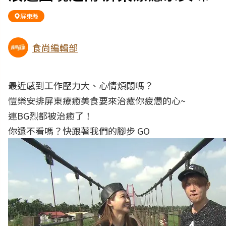
屏東縣
食尚編輯部
最近感到工作壓力大、心情煩悶嗎？
愷樂安排屏東療癒美食要來治癒你疲憊的心~
連BG烈都被治癒了！
你還不看嗎？快跟著我們的腳步 GO