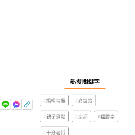
熱搜關鍵字
#
編輯精選
#
麥當勞
#
親子景點
#
京都
#
福勝亭
#
十分老街