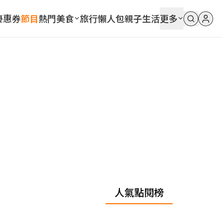
優惠券
節目
熱門
美食
旅行
懶人包
親子
生活
更多
人氣點閱榜