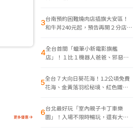
色美食多
台南預約困難燒肉店插旗大安區！
3
和牛丼240元起，預告再開２分店、
地點曝光
全台首間「蠟筆小新電影旗艦
4
店」！１比１機器人爸爸、邪惡正
男，百款周邊買翻
全台７大向日葵花海！1.2公頃免費
5
花海、金黃落羽松秘境、紅色鐵橋
同框
台北最好玩「室內親子卡丁車樂
6
園」！入場不限時暢玩，還有大螢
更多優惠
幕Switch遊戲區