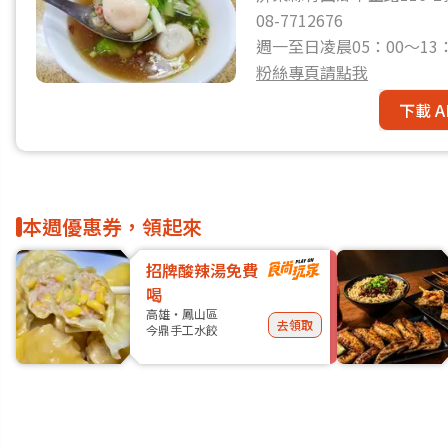
08-7712676
週一至日凌晨05：00～13
粉絲專頁請點我
下載 A
本週優惠券，領起來
招牌酸辣湯免費
喝
高雄・鳳山區
去領取
今鼎手工水餃