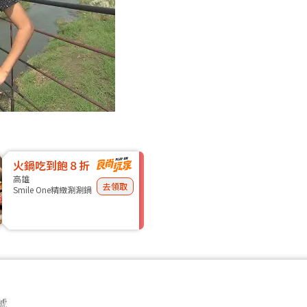
火鍋吃到飽８折
高雄
去領取
Smile One精緻涮涮鍋
號