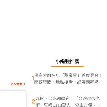
小編強推薦
黑白大廚名店「甜蜜蜜」首度登台！
1
開幕時間、地點搶看，必嗑麻辣奶油
更多優惠
蝦
九份、淡水都輸它！「台灣最夯老
2
街」狂吸1113萬人，停車方便、特