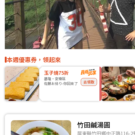
本週優惠券，領起來
玉子燒75折
基隆・安樂區
去領取
佐藤お帰り-你回來了
竹田鹹湯圓
屏東縣竹田鄉中正路116-2