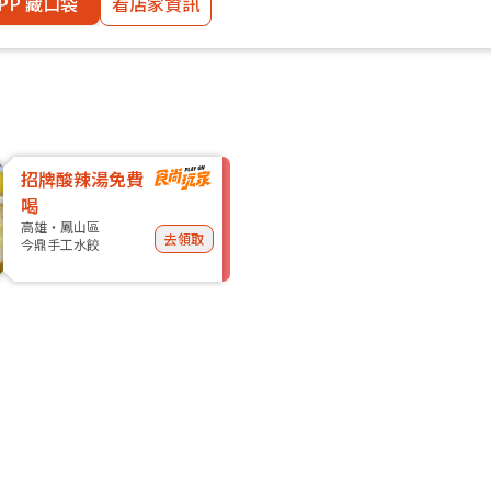
PP 藏口袋
看店家資訊
招牌酸辣湯免費
喝
高雄・鳳山區
去領取
今鼎手工水餃