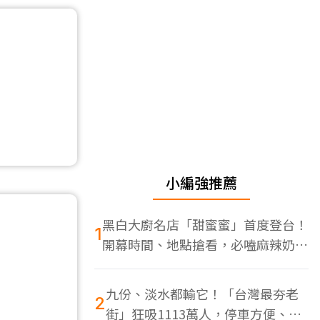
小編強推薦
黑白大廚名店「甜蜜蜜」首度登台！
1
開幕時間、地點搶看，必嗑麻辣奶油
蝦
九份、淡水都輸它！「台灣最夯老
2
街」狂吸1113萬人，停車方便、特