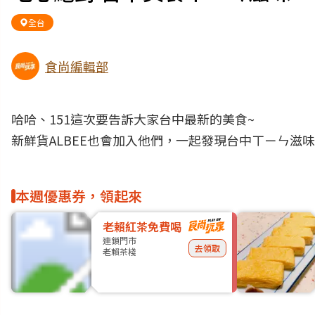
全台
食尚編輯部
哈哈、151這次要告訴大家台中最新的美食~
新鮮貨ALBEE也會加入他們，一起發現台中ㄒㄧㄣ滋味~
本週優惠券，領起來
老賴紅茶免費喝
連鎖門市
去領取
老賴茶棧