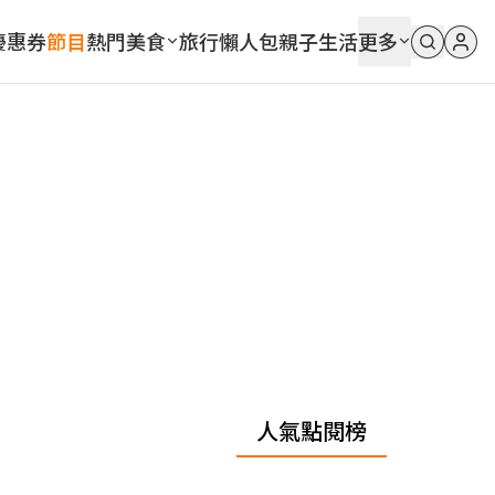
優惠券
節目
熱門
美食
旅行
懶人包
親子
生活
更多
人氣點閱榜