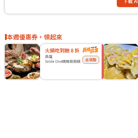
下載 A
本週優惠券，領起來
火鍋吃到飽８折
高雄
去領取
Smile One精緻涮涮鍋