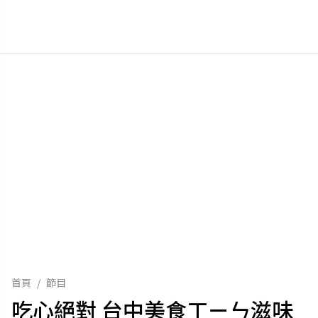
首頁
/
節目
吃心絕對 台中美食ㄒㄧㄣ滋味