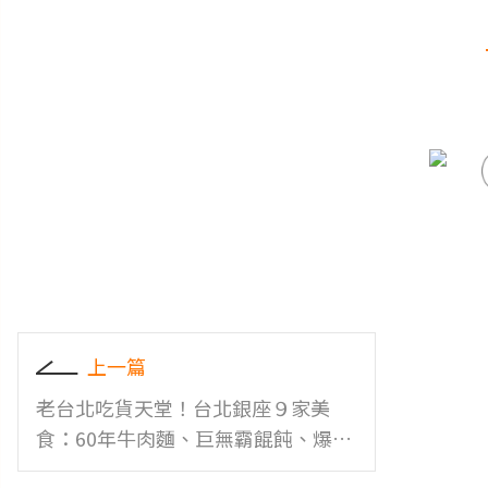
上一篇
老台北吃貨天堂！台北銀座９家美
食：60年牛肉麵、巨無霸餛飩、爆汁
雞排必吃