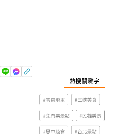
熱搜關鍵字
#
雲霄飛車
#
三峽美食
#
免門票景點
#
民雄美食
#
惠中蔬食
#
台北景點