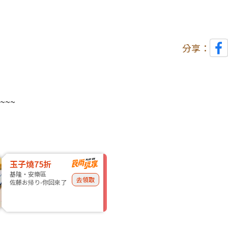
分享：
~~
玉子燒75折
基隆・安樂區
去領取
佐藤お帰り-你回來了