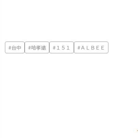
#
台中
#
哈孝遠
#
１５１
#
ＡＬＢＥＥ