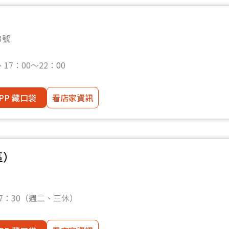
3號
17：00〜22：00
PP 藏口袋
看店家資訊
區）
17：30（週二、三休）