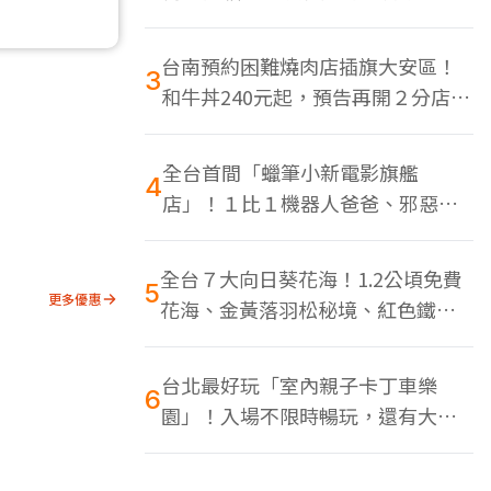
色美食多
台南預約困難燒肉店插旗大安區！
3
和牛丼240元起，預告再開２分店、
地點曝光
全台首間「蠟筆小新電影旗艦
4
店」！１比１機器人爸爸、邪惡正
男，百款周邊買翻
全台７大向日葵花海！1.2公頃免費
5
更多優惠
花海、金黃落羽松秘境、紅色鐵橋
同框
台北最好玩「室內親子卡丁車樂
6
園」！入場不限時暢玩，還有大螢
幕Switch遊戲區