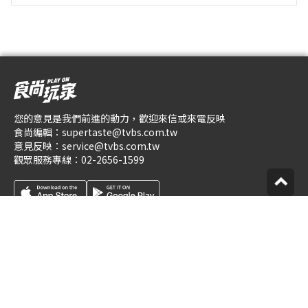
您的意見是我們前進的動力，歡迎來信或來電反映
食尚編輯：
supertaste@tvbs.com.tw
意見反映：
service@tvbs.com.tw
觀眾服務專線：
02-2656-1599
關於食尚玩家
業務服務
公司介紹
隱私權政策
人才招募
網站使用協定
企業動態
數位廣告與贊助政策
優惠券店家招募
節目版權銷售