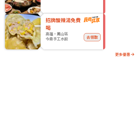
招牌酸辣湯免費
喝
高雄・鳳山區
去領取
今鼎手工水餃
更多優惠