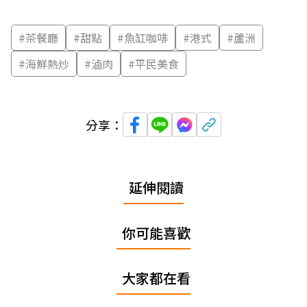
#
茶餐廳
#
甜點
#
魚缸咖啡
#
港式
#
蘆洲
#
海鮮熱炒
#
滷肉
#
平民美食
分享：
延伸閱讀
你可能喜歡
大家都在看