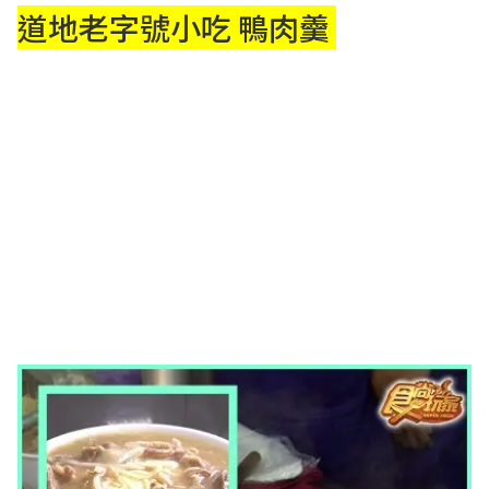
道地老字號小吃 鴨肉羹