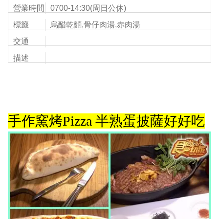
營業時間
0700-14:30(周日公休)
標籤
烏醋乾麵,骨仔肉湯,赤肉湯
交通
描述
手作窯烤
Pizza 半熟蛋披薩好好吃