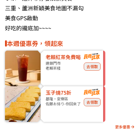
三重、蘆洲新穎美食地圖不漏勾
美食GPS啟動
好吃的攏底加~~~~
本週優惠券，領起來
老賴紅茶免費喝
連鎖門市
去領取
老賴茶棧
玉子燒75折
基隆・安樂區
去領取
佐藤お帰り-你回來了
更多優惠