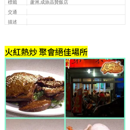
標籤
蘆洲,成旅晶贊飯店
交通
描述
火紅熱炒 聚會絕佳場所