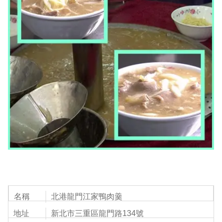
名稱
北港龍門江家鴨肉羹
地址
新北市三重區龍門路134號