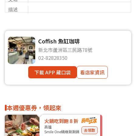
描述
Coffish 魚缸珈琲
新北市蘆洲區三民路78號
02-82828350
下載 APP 藏口袋
看店家資訊
本週優惠券，領起來
火鍋吃到飽８折
高雄
去領取
Smile One精緻涮涮鍋