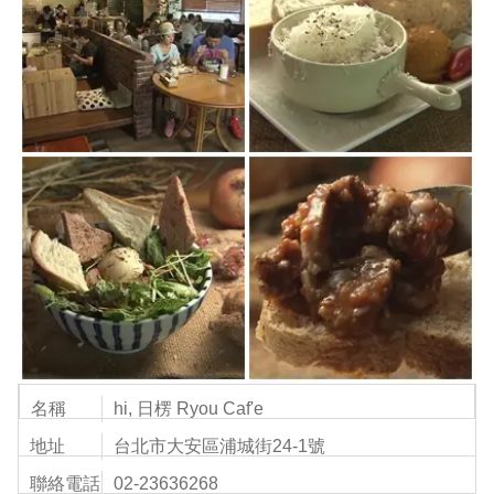
名稱
hi, 日楞 Ryou Caf'e
地址
台北市大安區浦城街24-1號
聯絡電話
02-23636268