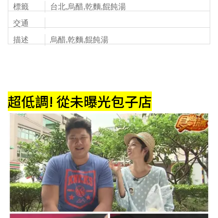
標籤
台北,烏醋,乾麵,餛飩湯
交通
描述
烏醋,乾麵,餛飩湯
超低調! 從未曝光包子店