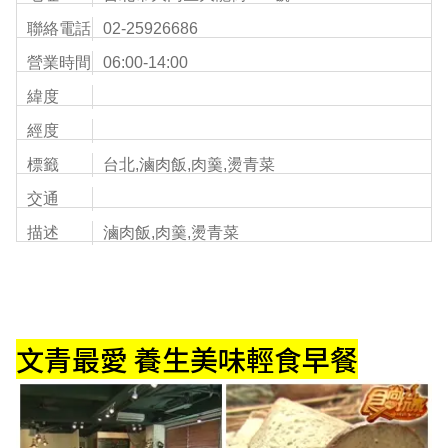
聯絡電話
02-25926686
營業時間
06:00-14:00
緯度
經度
標籤
台北,滷肉飯,肉羹,燙青菜
交通
描述
滷肉飯,肉羹,燙青菜
文青最愛 養生美味輕食早餐