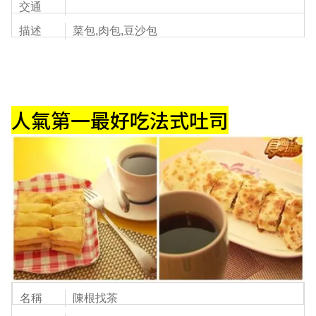
交通
描述
菜包,肉包,豆沙包
人氣第一最好吃法式吐司
名稱
陳根找茶