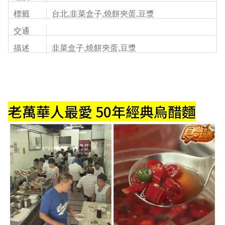
標籤
台北,韭菜盒子,燒餅夾蛋,豆漿
交通
描述
韭菜盒子,燒餅夾蛋,豆漿
老萬華人最愛 50年經典烏醋麵