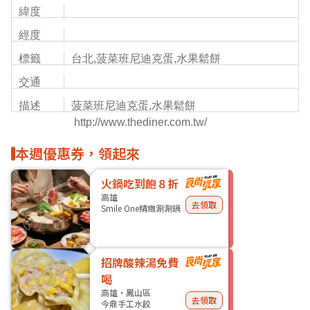
緯度
經度
標籤
台北,菠菜班尼迪克蛋,水果鬆餅
交通
描述
菠菜班尼迪克蛋,水果鬆餅
http://www.thediner.com.tw/
本週優惠券，領起來
火鍋吃到飽８折
高雄
去領取
Smile One精緻涮涮鍋
招牌酸辣湯免費
喝
高雄・鳳山區
去領取
今鼎手工水餃