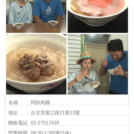
名稱
阿財肉圓
地址
台北市龍江路21巷13號
聯絡電話
02-27517426
營業時間
08:30-1:30(週日休)