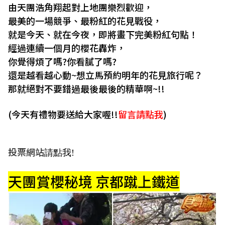
由天團浩角翔起對上地團樂烈歡迎，
最美的一場競爭、最粉紅的花見戰役，
就是今天、就在今夜，即將畫下完美粉紅句點！
經過連續一個月的櫻花轟炸，
你覺得煩了嗎?你看膩了嗎?
還是越看越心動~想立馬預約明年的花見旅行呢？
那就絕對不要錯過最後最後的精華啊~!!
(今天有禮物要送給大家喔!!
留言請點我
)
投票網站
請點我!
天團賞櫻秘境 京都蹴上鐵道