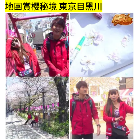
地團賞櫻秘境 東京目黑川