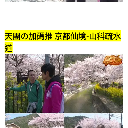
天團の加碼推 京都仙境-山科疏水
道