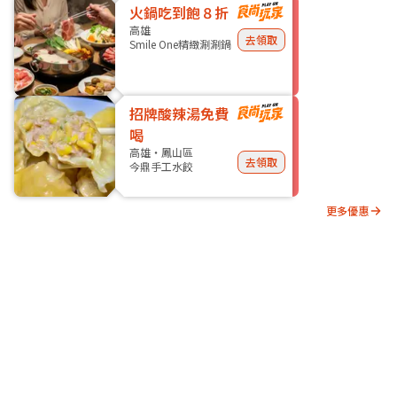
火鍋吃到飽８折
高雄
去領取
Smile One精緻涮涮鍋
招牌酸辣湯免費
喝
高雄・鳳山區
去領取
今鼎手工水餃
更多優惠