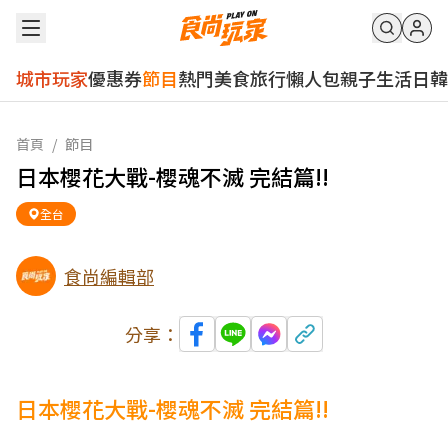
城市玩家
優惠券
節目
熱門
美食
旅行
懶人包
親子
生活
日韓
首頁
/
節目
日本櫻花大戰-櫻魂不滅 完結篇!!
全台
食尚編輯部
分享：
日本櫻花大戰-櫻魂不滅 完結篇!!