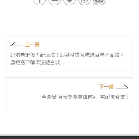
上一篇
鹿港老街復古新玩法！跟著林美秀吃爆百年水晶餃、
旗袍搭三輪車漫遊古城
下一篇
金食尚 百大美食英雄榜V－宅配美食篇!!