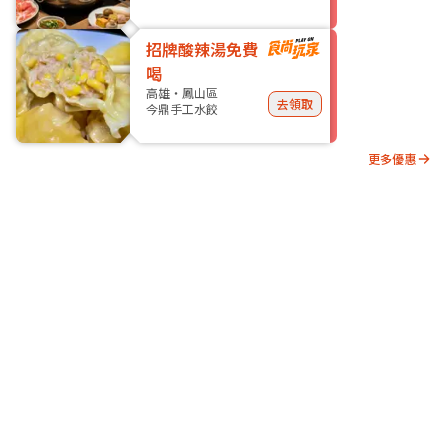
招牌酸辣湯免費
喝
高雄・鳳山區
去領取
今鼎手工水餃
更多優惠