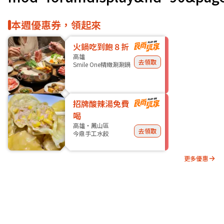
本週優惠券，領起來
火鍋吃到飽８折
高雄
去領取
Smile One精緻涮涮鍋
招牌酸辣湯免費
喝
高雄・鳳山區
去領取
今鼎手工水餃
更多優惠