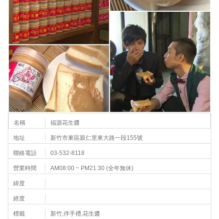
名稱
福源花生醬
地址
新竹市東區親仁里東大路一段155號
聯絡電話
03-532-8118
營業時間
AM08:00 ~ PM21:30 (全年無休)
緯度
經度
標籤
新竹,伴手禮,花生醬