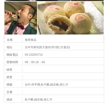
名稱
俊美食品
地址
台中市南屯區大進街301號 (大進店)
聯絡電話
04-23204714
營業時間
08：00-18：00
緯度
經度
標籤
台中,伴手禮,松子酥,綠豆椪,杏仁片
交通
描述
松子酥,綠豆椪,杏仁片