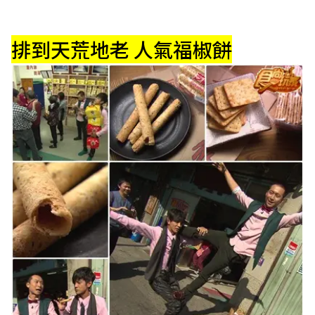
排到天荒地老 人氣福椒餅