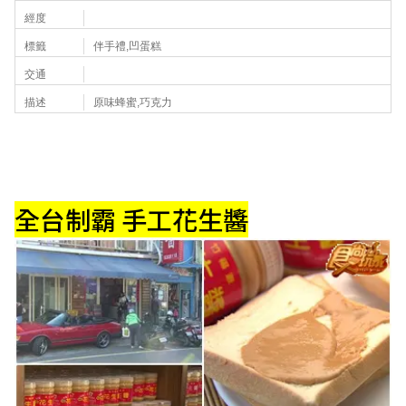
經度
標籤
伴手禮,凹蛋糕
交通
描述
原味蜂蜜,巧克力
全台制霸 手工花生醬