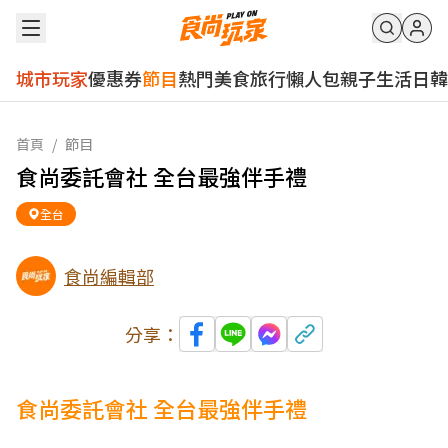
城市玩家
優惠券
節目
熱門
美食
旅行
懶人包
親子
生活
日韓
首頁
/
節目
食尚委託會社 全台最強伴手禮
全台
食尚編輯部
分享：
食尚委託會社 全台最強伴手禮