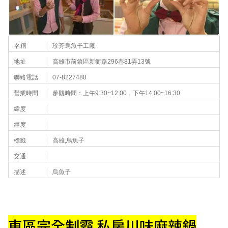
名稱
珍芳烏魚子工廠
地址
高雄市前鎮區新衙路296巷81弄13號
聯絡電話
07-8227488
營業時間
參觀時間：上午9:30~12:00，下午14:00~16:30
緯度
經度
標籤
高雄,烏魚子
交通
描述
烏魚子
東區完全制霸 私房川味麻辣鍋