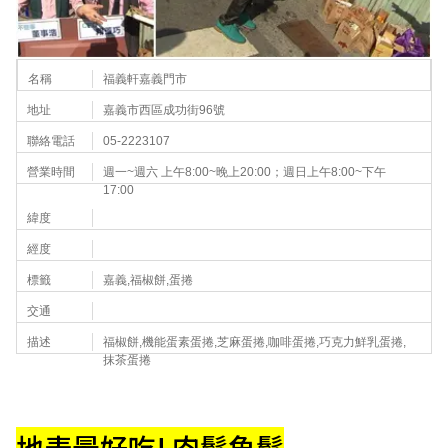
名稱
福義軒嘉義門市
地址
嘉義市西區成功街96號
聯絡電話
05-2223107
營業時間
週一~週六 上午8:00~晚上20:00；週日上午8:00~下午
17:00
緯度
經度
標籤
嘉義,福椒餅,蛋捲
交通
描述
福椒餅,機能蛋素蛋捲,芝麻蛋捲,咖啡蛋捲,巧克力鮮乳蛋捲,
抹茶蛋捲
地表最好吃! 肉鬆魚鬆