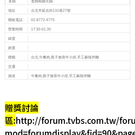
名稱
老媽精緻火鍋
地址
台北市延吉街131巷27號
聯絡電話
02-8772-4775
營業時間
17:30-01:30
緯度
經度
標籤
台北,午餐肉,骰子無骨牛小排,手工麻辣拌麵
交通
描述
午餐肉,骰子無骨牛小排,手工麻辣拌麵
贈獎討論
區:
http://forum.tvbs.com.tw/fo
mod=forumdisplay&fid=90&pag