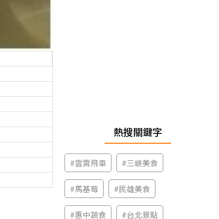
熱搜關鍵字
#
雲霄飛車
#
三峽美食
#
馬基莓
#
民雄美食
#
惠中蔬食
#
台北景點