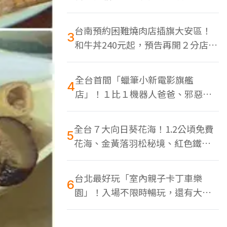
色美食多
台南預約困難燒肉店插旗大安區！
3
和牛丼240元起，預告再開２分店、
地點曝光
全台首間「蠟筆小新電影旗艦
4
店」！１比１機器人爸爸、邪惡正
男，百款周邊買翻
全台７大向日葵花海！1.2公頃免費
5
花海、金黃落羽松秘境、紅色鐵橋
同框
台北最好玩「室內親子卡丁車樂
6
園」！入場不限時暢玩，還有大螢
幕Switch遊戲區