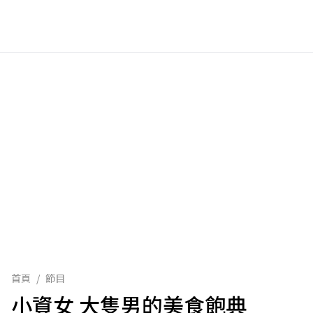
首頁
/
節目
小資女 大隻男的美食飽典