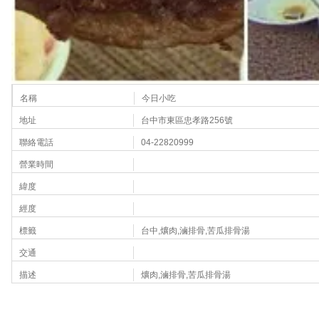
名稱
今日小吃
地址
台中市東區忠孝路256號
聯絡電話
04-22820999
營業時間
緯度
經度
標籤
台中,爌肉,滷排骨,苦瓜排骨湯
交通
描述
爌肉,滷排骨,苦瓜排骨湯