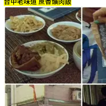
台中老味道 蔗香爌肉飯