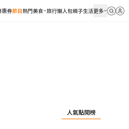
優惠券
節目
熱門
美食
旅行
懶人包
親子
生活
更多
人氣點閱榜