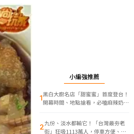
小編強推薦
黑白大廚名店「甜蜜蜜」首度登台！
1
開幕時間、地點搶看，必嗑麻辣奶油
蝦
九份、淡水都輸它！「台灣最夯老
2
街」狂吸1113萬人，停車方便、特