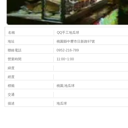
名稱
QQ手工地瓜球
地址
桃園縣中壢市日新路97號
聯絡電話
0952-216-789
營業時間
11:00~1:00
緯度
經度
標籤
桃園,地瓜球
交通
描述
地瓜球