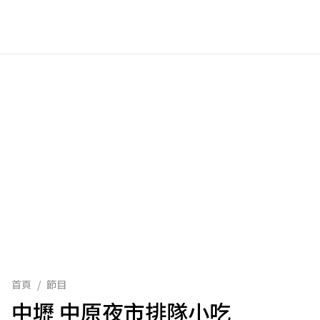
首頁
/
節目
中壢 中原夜市排隊小吃