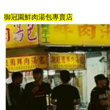
御冠園鮮肉湯包專賣店