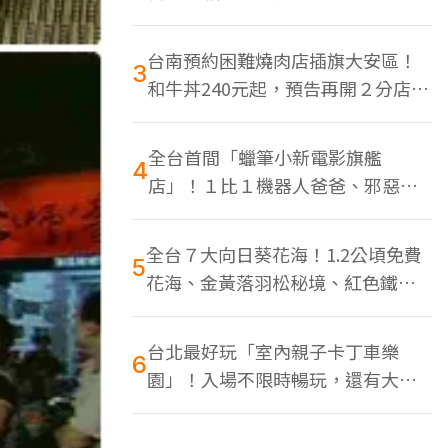
色美食多
台南預約困難燒肉店插旗大安區！
3
和牛丼240元起，預告再開２分店、
地點曝光
全台首間「蠟筆小新電影旗艦
4
店」！１比１機器人爸爸、邪惡正
男，百款周邊買翻
全台７大向日葵花海！1.2公頃免費
5
花海、金黃落羽松秘境、紅色鐵橋
同框
台北最好玩「室內親子卡丁車樂
6
園」！入場不限時暢玩，還有大螢
幕Switch遊戲區