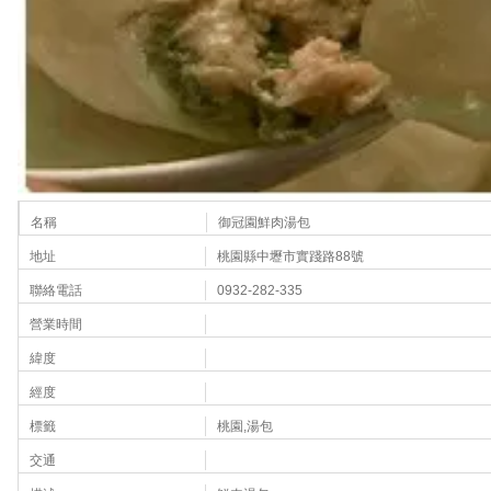
名稱
御冠園鮮肉湯包
地址
桃園縣中壢市實踐路88號
聯絡電話
0932-282-335
營業時間
緯度
經度
標籤
桃園,湯包
交通