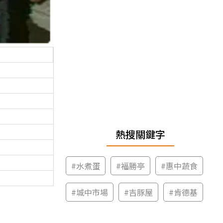
熱搜關鍵字
#
水煮蛋
#
福勝亭
#
惠中蔬食
#
城中市場
#
吉豚屋
#
肯德基