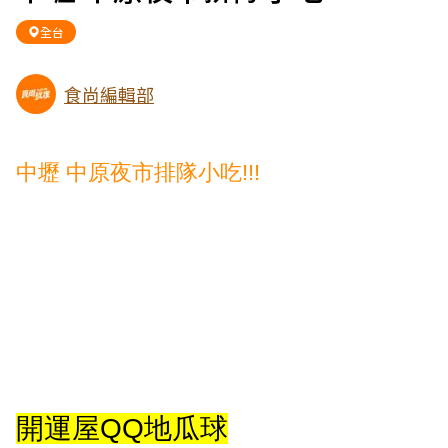
全台
食尚編輯部
中壢 中原夜市排隊小吃!!!
開運屋QQ地瓜球