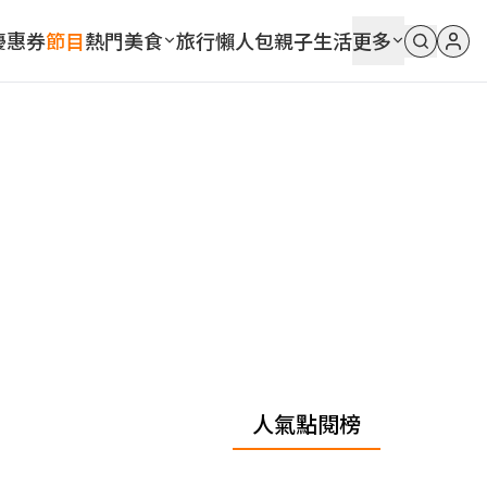
優惠券
節目
熱門
美食
旅行
懶人包
親子
生活
更多
人氣點閱榜