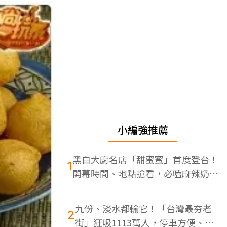
小編強推薦
黑白大廚名店「甜蜜蜜」首度登台！
1
開幕時間、地點搶看，必嗑麻辣奶油
蝦
九份、淡水都輸它！「台灣最夯老
2
街」狂吸1113萬人，停車方便、特