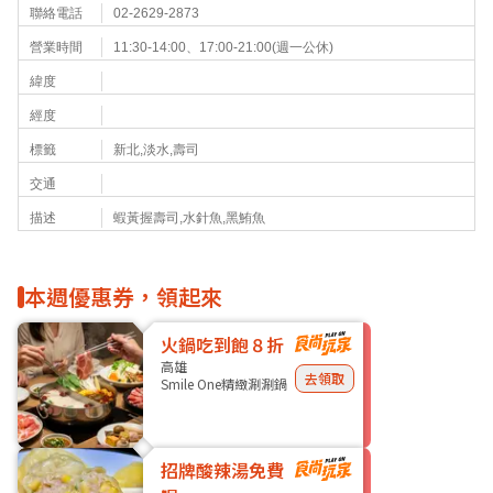
聯絡電話
02-2629-2873
營業時間
11:30-14:00、17:00-21:00(週一公休)
緯度
經度
標籤
新北,淡水,壽司
交通
描述
蝦黃握壽司,水針魚,黑鮪魚
本週優惠券，領起來
火鍋吃到飽８折
高雄
去領取
Smile One精緻涮涮鍋
招牌酸辣湯免費