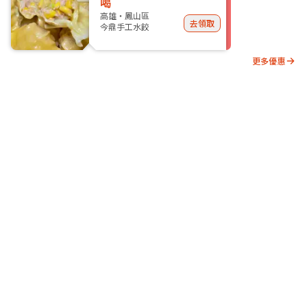
喝
高雄・鳳山區
去領取
今鼎手工水餃
更多優惠