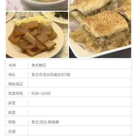
名稱
無名麵店
地址
新北市淡水區建設街3號
聯絡電話
營業時間
8:00~16:00
緯度
經度
標籤
新北,淡水,陽春麵
交通