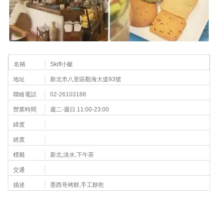
名稱
Skiff小艇
地址
新北市八里區觀海大道93號
聯絡電話
02-26103188
營業時間
週二-週日 11:00-23:00
緯度
經度
標籤
新北,淡水,下午茶
交通
描述
墨西哥烤餅,手工餅乾