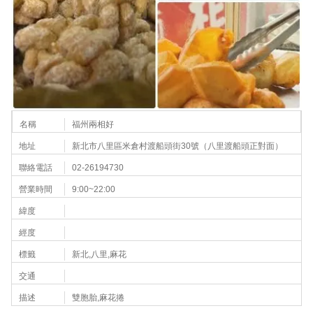
名稱
福州兩相好
地址
新北市八里區米倉村渡船頭街30號（八里渡船頭正對面）
聯絡電話
02-26194730
營業時間
9:00~22:00
緯度
經度
標籤
新北,八里,麻花
交通
描述
雙胞胎,麻花捲