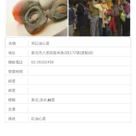
名稱
宋記油心蛋
地址
新北市八里區龍米路2段172號(渡船頭)
聯絡電話
02-26102456
營業時間
緯度
經度
標籤
新北,淡水,鹹蛋
交通
描述
紅油心蛋