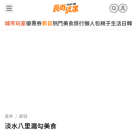
城市玩家
優惠券
節目
熱門
美食
旅行
懶人包
親子
生活
日韓
首頁
/
節目
淡水八里漏勾美食