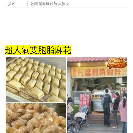
描述
乾麵,陽春麵,餛飩湯,豬皮
超人氣雙胞胎麻花