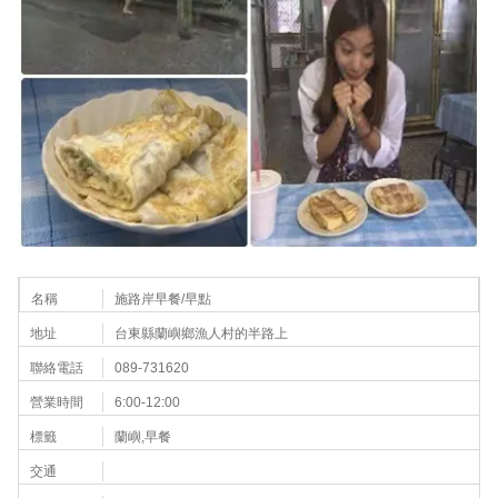
名稱
施路岸早餐/早點
地址
台東縣蘭嶼鄉漁人村的半路上
聯絡電話
089-731620
營業時間
6:00-12:00
標籤
蘭嶼,早餐
交通