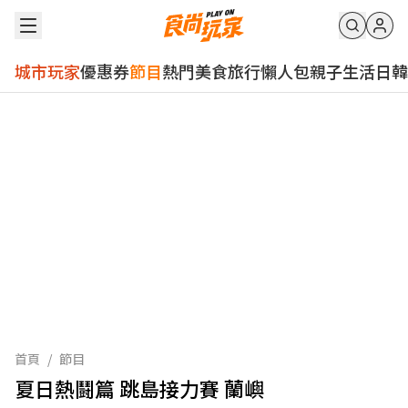
城市玩家
優惠券
節目
熱門
美食
旅行
懶人包
親子
生活
日韓
首頁
/
節目
夏日熱鬪篇 跳島接力賽 蘭嶼