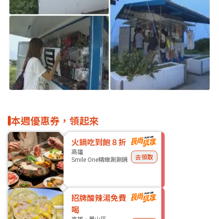
本週優惠券，領起來
火鍋吃到飽８折
高雄
去領取
Smile One精緻涮涮鍋
招牌酸辣湯免費
喝
高雄・鳳山區