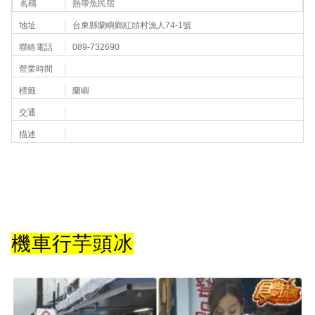
名稱
熱帶魚民宿
地址
台東縣蘭嶼鄉紅頭村漁人74-1號
聯絡電話
089-732690
營業時間
標籤
蘭嶼
交通
描述
機車行芋頭冰