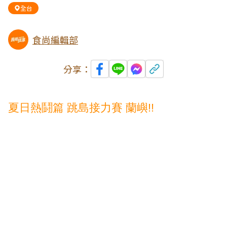
全台
食尚編輯部
分享：
夏日熱鬪篇 跳島接力賽 蘭嶼!!