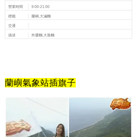
營業時間
9:00-21:00
標籤
蘭嶼,大滷麵
交通
描述
炸醬麵,大魯麵
蘭嶼氣象站插旗子