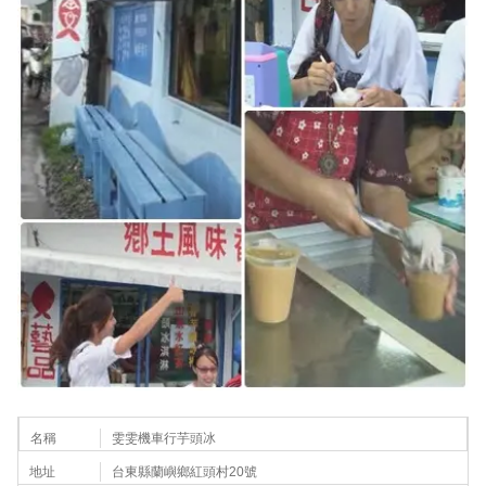
名稱
雯雯機車行芋頭冰
地址
台東縣蘭嶼鄉紅頭村20號