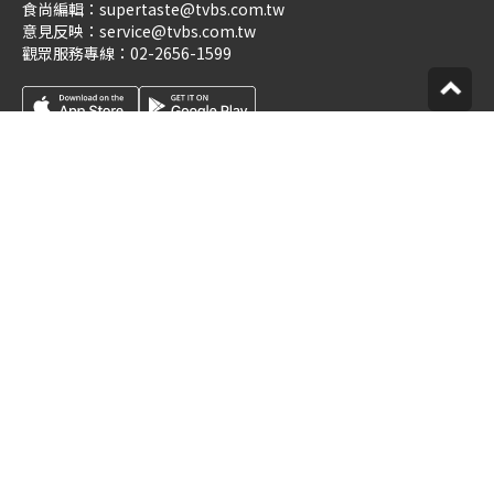
食尚編輯：
supertaste@tvbs.com.tw
意見反映：
service@tvbs.com.tw
觀眾服務專線：
02-2656-1599
關於食尚玩家
業務服務
公司介紹
隱私權政策
人才招募
網站使用協定
企業動態
數位廣告與贊助政策
優惠券店家招募
節目版權銷售
創作者招募
公開招標
節目表
官方聲明
版權宣告
星藝象娛樂
© TVBS Media Inc. All Rights Reserved.