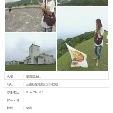
名稱
蘭嶼氣象站
地址
台東縣蘭嶼鄉紅頭村2號
聯絡電話
089-732587
營業時間
標籤
蘭嶼