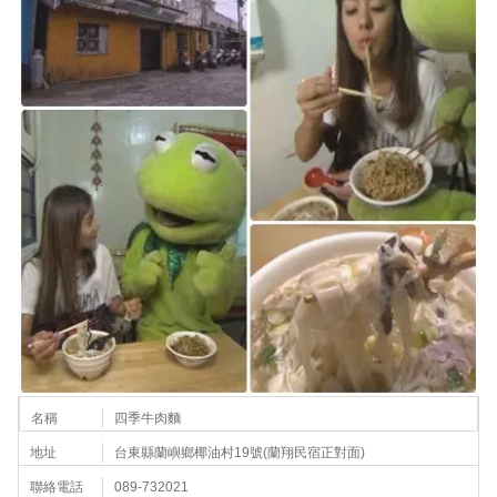
名稱
四季牛肉麵
地址
台東縣蘭嶼鄉椰油村19號(蘭翔民宿正對面)
聯絡電話
089-732021