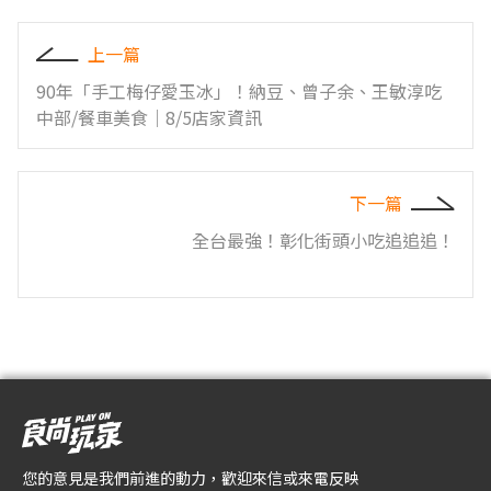
上一篇
90年「手工梅仔愛玉冰」！納豆、曾子余、王敏淳吃
中部/餐車美食｜8/5店家資訊
下一篇
全台最強！彰化街頭小吃追追追！
您的意見是我們前進的動力，歡迎來信或來電反映