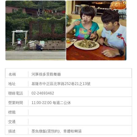
名稱
河豚很多景觀餐廳
地址
基隆市中正區北寧路252巷21之13號
聯絡電話
02-24693462
營業時間
11:00-22:00 每週二公休
標籤
交通
描述
墨魚燉飯(需預約)、青醬蛤蜊湯