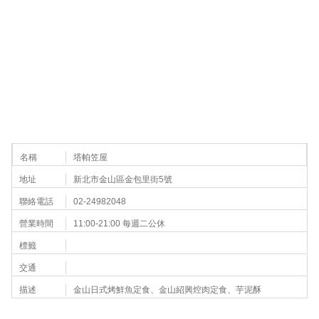
名稱
塔帕笠屋
地址
新北市金山區金包里街5號
聯絡電話
02-24982048
營業時間
11:00-21:00 每週二公休
標籤
交通
描述
金山日式烤鮮魚定食、金山紹興焢肉定食、芋泥酥