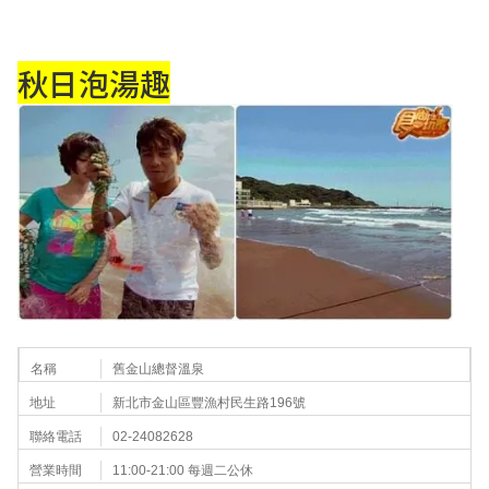
秋日泡湯趣
名稱
舊金山總督溫泉
地址
新北市金山區豐漁村民生路196號
聯絡電話
02-24082628
營業時間
11:00-21:00 每週二公休