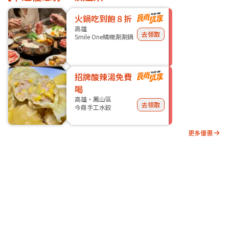
火鍋吃到飽８折
高雄
去領取
Smile One精緻涮涮鍋
招牌酸辣湯免費
喝
高雄・鳳山區
去領取
今鼎手工水餃
更多優惠