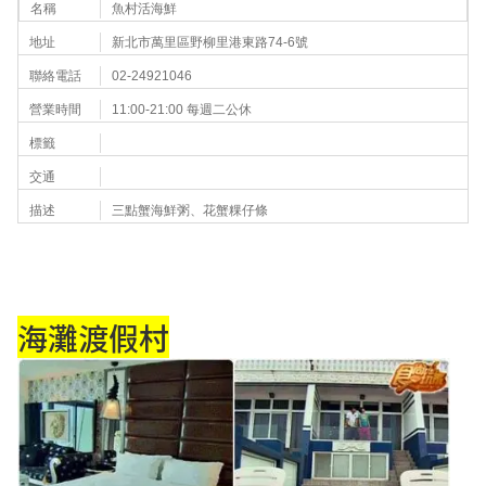
名稱
魚村活海鮮
地址
新北市萬里區野柳里港東路74-6號
聯絡電話
02-24921046
營業時間
11:00-21:00 每週二公休
標籤
交通
描述
三點蟹海鮮粥、花蟹粿仔條
海灘渡假村