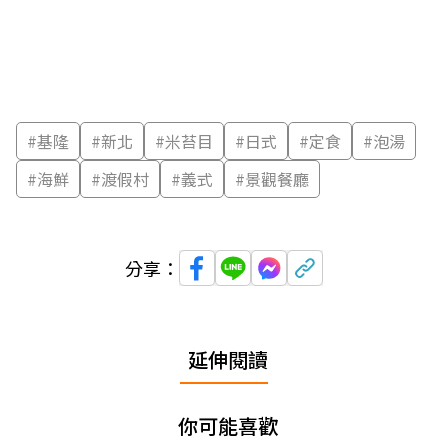
#
基隆
#
新北
#
米苔目
#
日式
#
定食
#
泡湯
#
海鮮
#
渡假村
#
義式
#
景觀餐廳
分享：
延伸閱讀
你可能喜歡