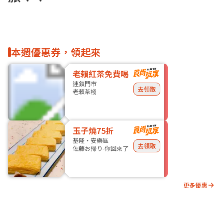
本週優惠券，領起來
老賴紅茶免費喝
連鎖門市
去領取
老賴茶棧
玉子燒75折
基隆・安樂區
去領取
佐藤お帰り-你回來了
更多優惠