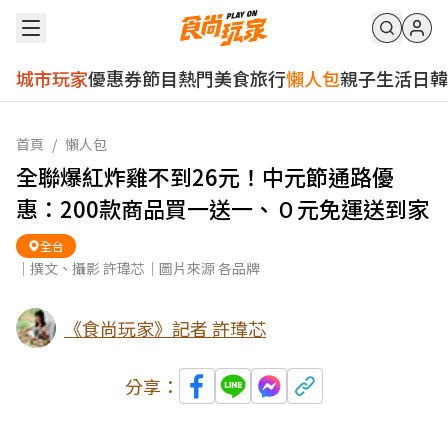
城市玩家
優惠券
節目
熱門
美食
旅行
懶人包
親子
生活
日韓
首頁
/
懶人包
全聯爆紅炸雞不到26元！中元節通路優
惠：200款商品買一送一、０元免運送到家
全台
｜撰文、攝影 許瑋芯｜圖片來源 各品牌
《食尚玩家》記者 許瑋芯
分享：