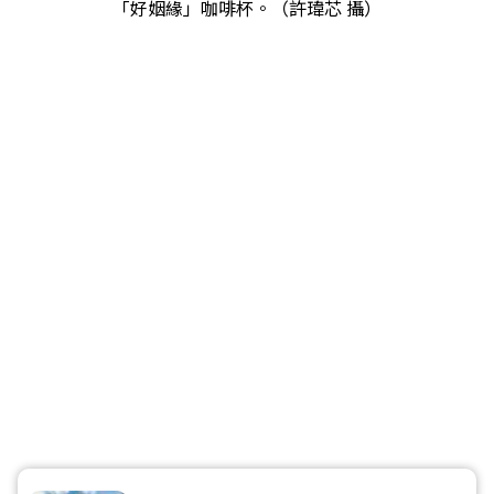
「好姻緣」咖啡杯。（許瑋芯 攝）