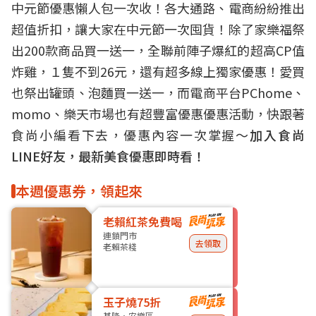
中元節優惠懶人包一次收！各大通路、電商紛紛推出
超值折扣，讓大家在中元節一次囤貨！除了家樂福祭
出200款商品買一送一，全聯前陣子爆紅的超高CP值
炸雞，１隻不到26元，還有超多線上獨家優惠！愛買
也祭出罐頭、泡麵買一送一，而電商平台PChome、
momo、樂天市場也有超豐富優惠優惠活動，快跟著
食尚小編看下去，優惠內容一次掌握～
加入食尚
LINE好友，最新美食優惠即時看！
本週優惠券，領起來
老賴紅茶免費喝
連鎖門市
去領取
老賴茶棧
玉子燒75折
基隆・安樂區