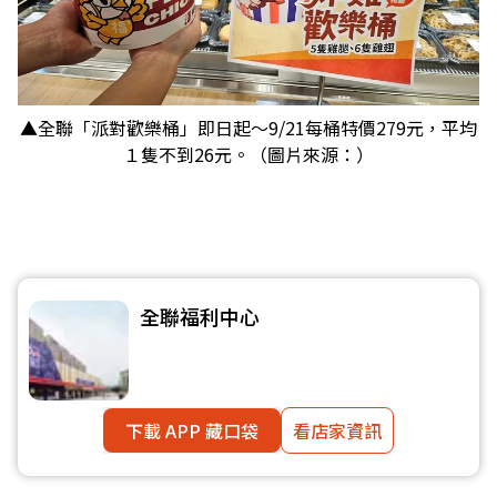
▲全聯「派對歡樂桶」即日起～9/21每桶特價279元，平均
１隻不到26元。（圖片來源：）
全聯福利中心
下載 APP 藏口袋
看店家資訊