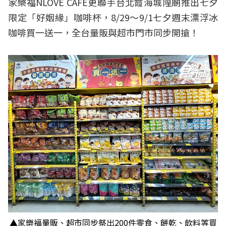
家樂福NLOVE CAFÉ更聯手台北霞海城隍廟推出七夕
限定「好姻緣」咖啡杯，8/29～9/1七夕週末漂浮冰
咖啡買一送一，全台量販與超市門市同步開搶！
▲家樂福量販、超市同步祭出200件零食、餅乾、飲料等買