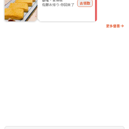
去領取
佐藤お帰り-你回來了
更多優惠