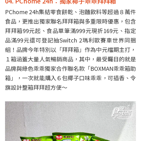
04. PChome 24h：獨家椰子乖乖拜拜箱
PChome 24h集結零食餅乾、泡麵飲料等超過８萬件
食品，更推出獨家聯名拜拜箱與多重限時優惠，包含
拜拜箱99元起、食品單筆滿999元現折169元、指定
品滿99元還可登記抽Switch 2瑪利歐賽車世界同捆
組！品牌今年特別以「拜拜箱」作為中元檔期主打，
１箱涵蓋大量人氣暢銷商品，其中，最受矚目的就是
品牌與綠色乖乖獨家合作聯名款「BOXMAN乖乖箱助
箱」，一次就能購入６包椰子口味乖乖，可插香、令
旗設計整箱拜拜超方便～