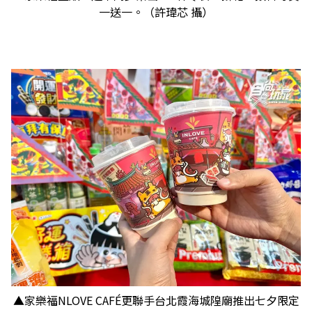
一送一。（許瑋芯 攝）
▲家樂福NLOVE CAFÉ更聯手台北霞海城隍廟推出七夕限定