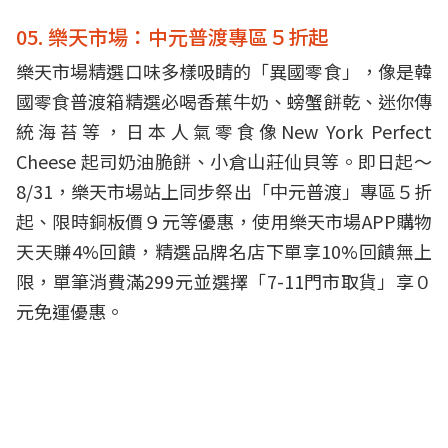
05. 樂天市場：中元普渡專區５折起
樂天市場精選口味多樣吸睛的「異國零食」，像是韓
國零食普渡箱精選必喝香蕉牛奶、螃蟹餅乾、迷你傳
統海苔等，日本人氣零食像New York Perfect
Cheese 起司奶油脆餅、小倉山莊仙貝等。即日起～
8/31，樂天市場站上同步祭出「中元普渡」專區５折
起、限時銅板價９元等優惠，使用樂天市場APP購物
天天賺4%回饋，精選品牌名店下單享10%回饋無上
限，單筆消費滿299元並選擇「7-11門市取貨」享０
元免運優惠。