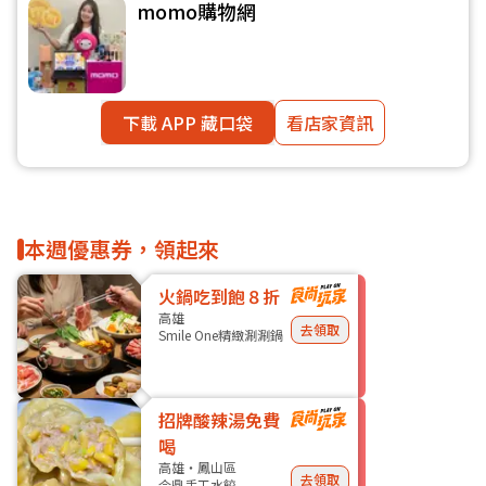
momo購物網
下載 APP 藏口袋
看店家資訊
本週優惠券，領起來
火鍋吃到飽８折
高雄
去領取
Smile One精緻涮涮鍋
招牌酸辣湯免費
喝
高雄・鳳山區
去領取
今鼎手工水餃