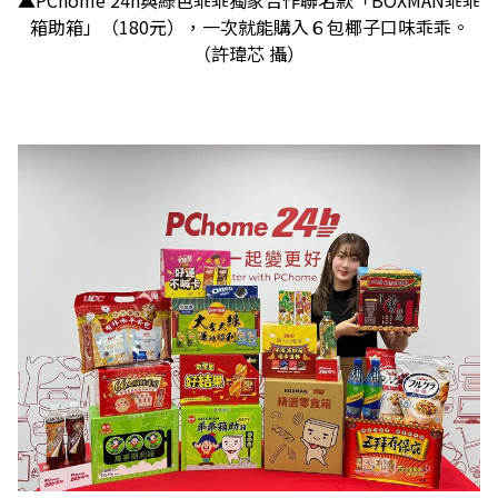
▲PChome 24h與綠色乖乖獨家合作聯名款「BOXMAN乖乖
箱助箱」（180元），一次就能購入６包椰子口味乖乖。
（許瑋芯 攝）