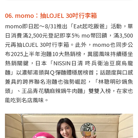
06. momo：抽LOJEL 30吋行李箱
momo即日起～8/31推出「Eat起吃飯爸」活動，單
日消費滿2,500元登記即享5% mo幣回饋，滿3,500
元再抽LOJEL 30吋行李箱。此外，momo也同步公
布2025上半年泡麵10大熱銷榜，異國風味持續穩坐
熱銷關鍵，日本「NISSIN日清 咚兵衛油豆腐烏龍
麵」以濃郁湯頭與Ｑ彈麵體穩居榜首；話題度與口感
兼具的跨界聯名泡麵也強勢崛起，「林聰明砂鍋魚
頭」、王品青花驕麻辣鍋牛肉麵」雙雙入榜，在家也
能吃到名店風味。