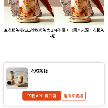
▲老賴茶棧推出珍珠奶茶第２杯半價。（圖片來源：老賴茶
棧）
老賴茶棧
下載 APP 藏口袋
看店家資訊