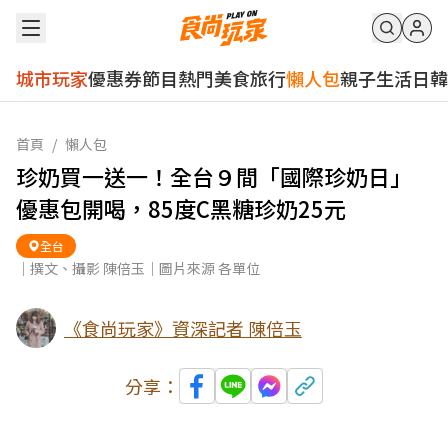
城市玩家
優惠券
節目
熱門
美食
旅行
懶人包
親子
生活
日韓
首頁
/
懶人包
珍奶買一送一！全台９間「國際珍奶日」
優惠包開喝，85度C黑糖珍奶25元
全台
｜撰文、攝影 陳倍玉｜圖片來源 各單位
《食尚玩家》資深記者 陳倍玉
分享：