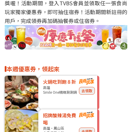
獎喔！活動期間，登入TVBS會員並領取任一張食尚
玩家獨家優惠券，即可抽住宿券！活動期間新註冊的
用戶，完成領券再加碼抽餐券或住宿券。
本週優惠券，領起來
火鍋吃到飽８折
高雄
去領取
Smile One精緻涮涮鍋
招牌酸辣湯免費
喝
高雄・鳳山區
去領取