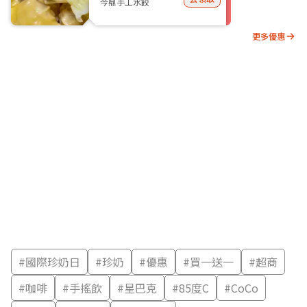
今鼎手工水餃
更多優惠
#
國際珍奶日
#
珍奶
#
優惠
#
買一送一
#
超商
#
咖啡
#
手搖飲
#
星巴克
#
85度C
#
CoCo