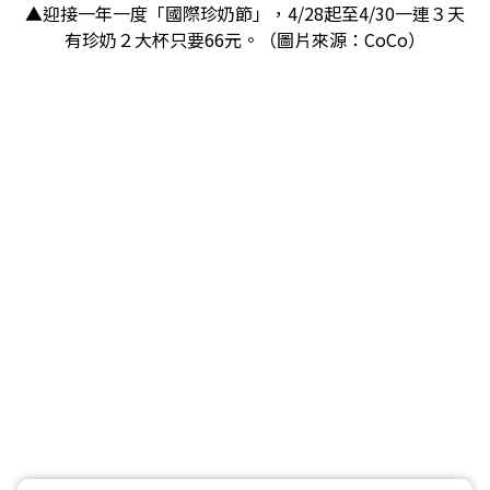
▲迎接一年一度「國際珍奶節」，4/28起至4/30一連３天
有珍奶２大杯只要66元。（圖片來源：CoCo）