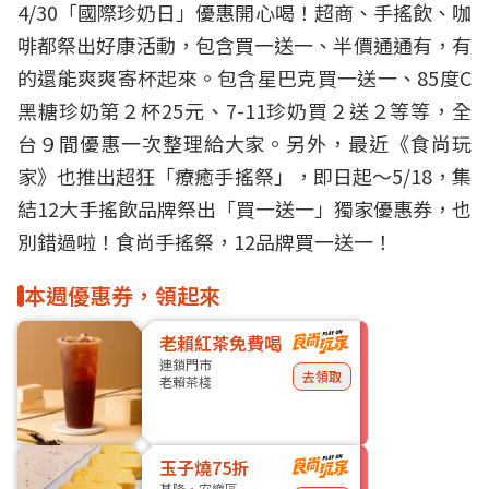
4/30「國際珍奶日」優惠開心喝！超商、手搖飲、咖
啡都祭出好康活動，包含買一送一、半價通通有，有
的還能爽爽寄杯起來。包含星巴克買一送一、85度C
黑糖珍奶第２杯25元、7-11珍奶買２送２等等，全
台９間優惠一次整理給大家。另外，最近《食尚玩
家》也推出超狂「療癒手搖祭」，即日起～5/18，集
結12大手搖飲品牌祭出「買一送一」獨家優惠券，也
別錯過啦！
食尚手搖祭，12品牌買一送一！
本週優惠券，領起來
老賴紅茶免費喝
連鎖門市
去領取
老賴茶棧
玉子燒75折
基隆・安樂區