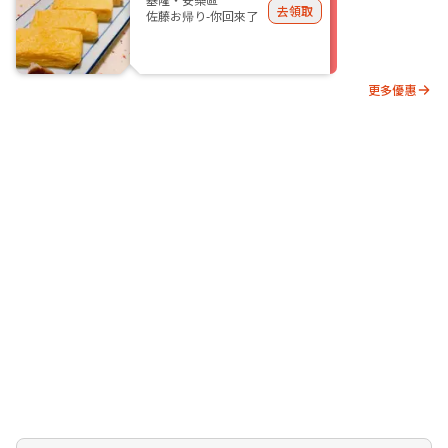
去領取
佐藤お帰り-你回來了
更多優惠