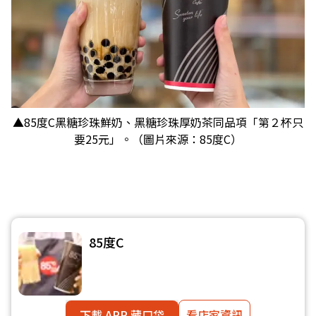
▲85度C黑糖珍珠鮮奶、黑糖珍珠厚奶茶同品項「第２杯只
要25元」。（圖片來源：85度C）
85度C
下載 APP 藏口袋
看店家資訊