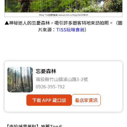
▲神祕迷人的忘憂森林，吸引許多遊客特地來訪拍照。（圖
片來源：
TISS玩味食尚
）
忘憂森林
南投縣竹山鎮溪山路3-3號
0926-395-792
下載 APP 藏口袋
看店家資訊
【南投埔里景點】推薦Top６