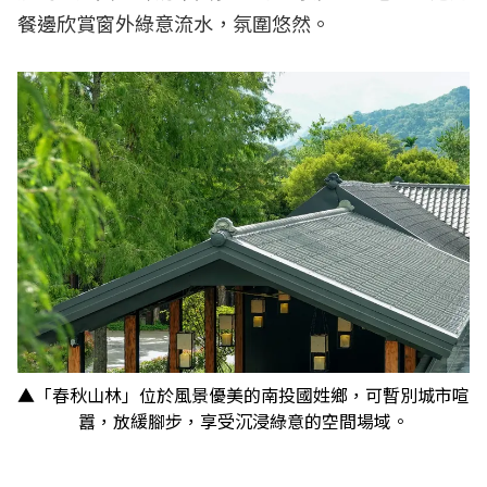
日月老茶廠
餐邊欣賞窗外綠意流水，氛圍悠然。
文武廟
【南投中寮景點】石龍宮（泡麵土地公）
【南投名間景點】推薦Top２
松柏嶺受天宮
名間親子生態園區
【南投鹿谷景點】推薦Top２
銀杏森林
松林町妖怪村
【南投水里景點】車埕老街
更多南投景點人氣33強推薦
▲「春秋山林」位於風景優美的南投國姓鄉，可暫別城市喧
囂，放緩腳步，享受沉浸綠意的空間場域。