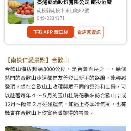
臺灣菸酒股份有限公司 南投酒廠
南投縣南投市東山路82號
049-2234171
下載 APP 藏口袋
看店家資訊
【南投仁愛景點】合歡山
合歡山海拔超過3000公尺，是台灣百岳之一，幾條
熱門的合歡山步道都是友善登山新手的路線，能輕鬆
登頂。想在合歡山上收穫與眾不同的雲海和山景，可
以趁著每年４～５月的玉山杜鵑花季來訪合歡山；或
12月～隔年２月碰碰運氣，如遇上冬季冷氣團，也有
機會在合歡山上欣賞台灣難得的雪景。