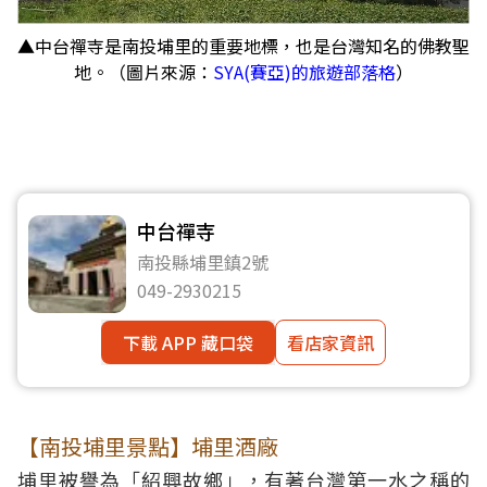
▲中台禪寺是南投埔里的重要地標，也是台灣知名的佛教聖
地。（圖片來源：
SYA(賽亞)的旅遊部落格
）
中台禪寺
南投縣埔里鎮2號
049-2930215
下載 APP 藏口袋
看店家資訊
【南投埔里景點】埔里酒廠
埔里被譽為「紹興故鄉」，有著台灣第一水之稱的