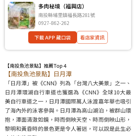
多肉秘境（福興店）
南投縣埔里鎮福長路281號
0927-862-262
下載 APP 藏口袋
看店家資訊
【南投魚池景點】推薦Top４
【南投魚池景點】日月潭
「日月潭」被《CNN》列為「台灣八大美景」之一、
日月潭環湖自行車道也獲選為《CNN》全球10大最
美自行車道之一，日月潭國際萬人泳渡嘉年華也吸引
了海內外的泳客參與。日月潭為高山湖泊，被群山環
抱，潭面清澈如鏡，時而倒映天空、時而倒映山形，
黎明和黃昏時的景色更是令人著迷，可以說是此生必