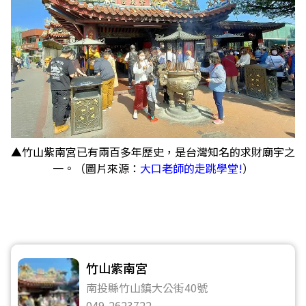
▲竹山紫南宮已有兩百多年歷史，是台灣知名的求財廟宇之
一。（圖片來源：
大口老師的走跳學堂!
）
竹山紫南宮
南投縣竹山鎮大公街40號
049-2623722