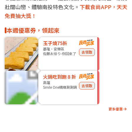
壯闊山巒、體驗南投特色文化。
下載食尚APP，天天
免費抽大獎！
本週優惠券，領起來
玉子燒75折
基隆・安樂區
去領取
佐藤お帰り-你回來了
火鍋吃到飽８折
高雄
去領取
Smile One精緻涮涮鍋
更多優惠