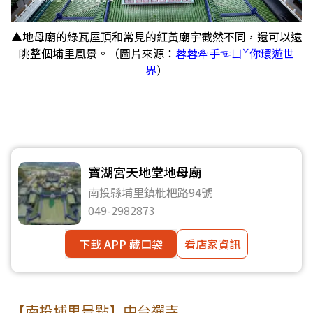
▲地母廟的綠瓦屋頂和常見的紅黃廟宇截然不同，還可以遠
眺整個埔里風景。（圖片來源：
蓉蓉牽手☜ㄩˇ你環遊世
界
）
寶湖宮天地堂地母廟
南投縣埔里鎮枇杷路94號
049-2982873
下載 APP 藏口袋
看店家資訊
【南投埔里景點】中台禪寺