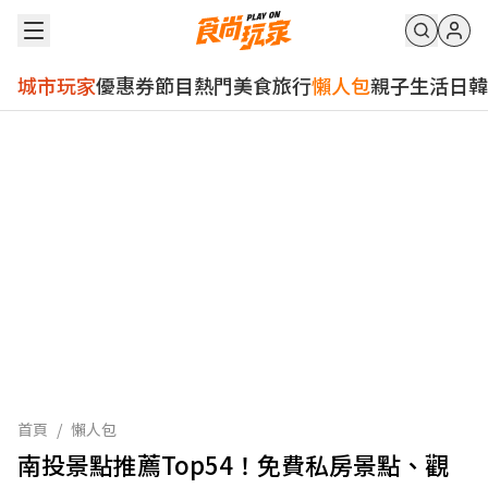
城市玩家
優惠券
節目
熱門
美食
旅行
懶人包
親子
生活
日韓
首頁
/
懶人包
南投景點推薦Top54！免費私房景點、觀