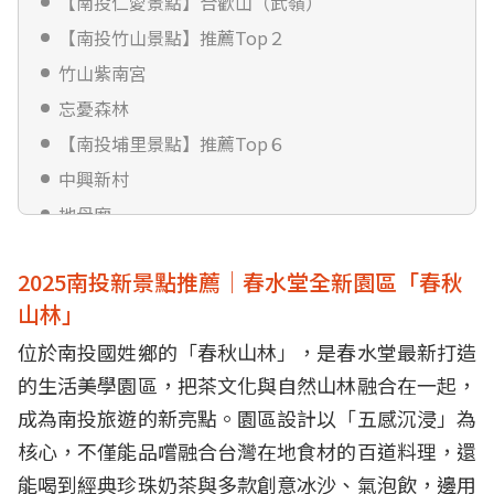
【南投仁愛景點】合歡山（武嶺）
【南投竹山景點】推薦Top２
竹山紫南宮
忘憂森林
【南投埔里景點】推薦Top６
中興新村
地母廟
中台禪寺
2025南投新景點推薦｜春水堂全新園區「春秋
埔里酒廠
山林」
大黑松小倆口元首館
位於南投國姓鄉的「
春秋山林
」，是春水堂最新打造
多肉秘境福興店
的生活美學園區，把茶文化與自然山林融合在一起，
【南投魚池景點】推薦Top４
成為南投旅遊的新亮點。園區設計以「五感沉浸」為
日月潭
核心，不僅能品嚐融合台灣在地食材的百道料理，還
向山行政暨遊客中心
能喝到經典珍珠奶茶與多款創意冰沙、氣泡飲，邊用