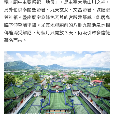
稱，廟中主要祭祀「地母」，是主宰大地山川之神，
另外也供奉關聖帝君、九天玄女、文昌帝君、城隍爺
等神祇。整座廟宇為綠色瓦片的宮殿建築感，能居高
臨下仰望埔里鎮。尤其地母廟前的八卦九龍池泉水相
傳能消災解厄，每個月只開放３天，仍吸引眾多信徒
慕名而來。