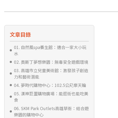
文章目錄
01. 自然風spa養生館：適合一家大小玩
水
02. 奧斯丁夢想樂園：無毒安全遊戲環境
03. 高雄市立兒童美術館：激發孩子創造
力和藝術潛能
04. 夢時代購物中心：102.5公尺摩天輪
05. 漢神巨蛋購物廣場：能逛街也能吃美
食
06. SKM Park Outlets高雄草衙：結合遊
樂園的購物中心