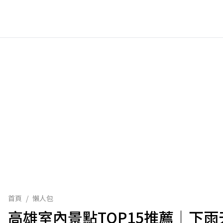
首頁
/
懶人包
高雄室內景點TOP15推薦｜下