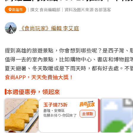
｜撰文 食尚編輯部｜資料及圖片來源 各部落客
高雄市
《食尚玩家》編輯 李艾庭
提到高雄的旅遊景點，你會想到哪些呢？是西子灣、
值得一去的室內景點，比如購物中心、書店和博物館
夏天避暑、冬天取暖或是下雨天時，都有好去處。不
食尚APP，天天免費抽大獎！
本週優惠券，領起來
玉子燒75折
基隆・安樂區
去領取
佐藤お帰り-你回來了