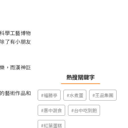
科學工藝博物
除了有小朋友
樂，而漢神巨
熱搜關鍵字
的藝術作品和
#
福勝亭
#
水煮蛋
#
王品集團
#
惠中蔬食
#
台中吃到飽
#
紅葉蛋糕