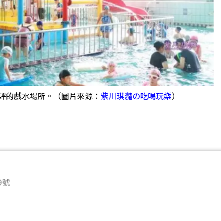
好評的戲水場所。（圖片來源：
紫川琪灩の吃喝玩樂
）
9號