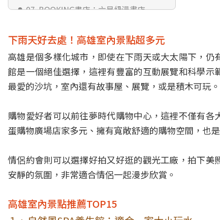
07. BOOKING書店：六星級漫畫店
08. 高雄時空之城：3D彩繪牆超好拍
下雨天好去處！高雄室內景點超多元
09. 白色戀人文創咖啡館：半開放式海景
咖啡廳
高雄是個多樣化城市，即使在下雨天或大太陽下，仍
10. 旗山車站糖鐵故事館：可跟火車拍照
館是一個絕佳選擇，這裡有豐富的互動展覽和科學示
11. 逍遙園：日本時代建築
最愛的沙坑，室內還有故事屋、展覽，或是積木可玩。
12. 玫瑰聖母聖殿主教座堂：百年歷史天
主教教堂
購物愛好者可以前往夢時代購物中心，這裡不僅有各
13. 國立科學工藝博物館：設施豐富、票
蛋購物廣場店家多元、擁有寬敞舒適的購物空間，也是
價便宜
14. 衛武營國家藝術文化中心：高水準表
情侶約會則可以選擇好拍又好逛的觀光工廠，拍下美
演藝術活動
安靜的氛圍，非常適合情侶一起漫步欣賞。
15. 哈瑪星台灣鐵道館：展示台灣百年鐵
道歷史
高雄室內景點推薦TOP15