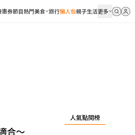
優惠券
節目
熱門
美食
旅行
懶人包
親子
生活
更多
人氣點閱榜
適合～