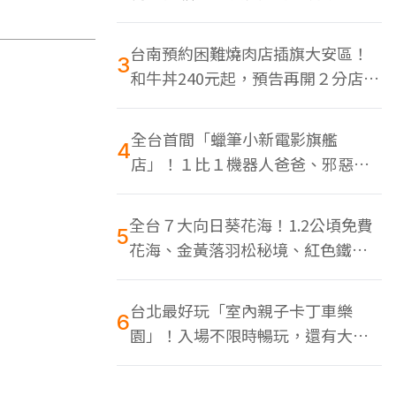
色美食多
台南預約困難燒肉店插旗大安區！
3
和牛丼240元起，預告再開２分店、
地點曝光
全台首間「蠟筆小新電影旗艦
4
店」！１比１機器人爸爸、邪惡正
男，百款周邊買翻
全台７大向日葵花海！1.2公頃免費
5
花海、金黃落羽松秘境、紅色鐵橋
同框
台北最好玩「室內親子卡丁車樂
6
園」！入場不限時暢玩，還有大螢
幕Switch遊戲區