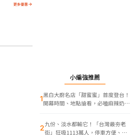
更多優惠
小編強推薦
黑白大廚名店「甜蜜蜜」首度登台！
1
開幕時間、地點搶看，必嗑麻辣奶油
蝦
九份、淡水都輸它！「台灣最夯老
2
街」狂吸1113萬人，停車方便、特