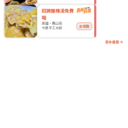
招牌酸辣湯免費
喝
高雄・鳳山區
去領取
今鼎手工水餃
更多優惠