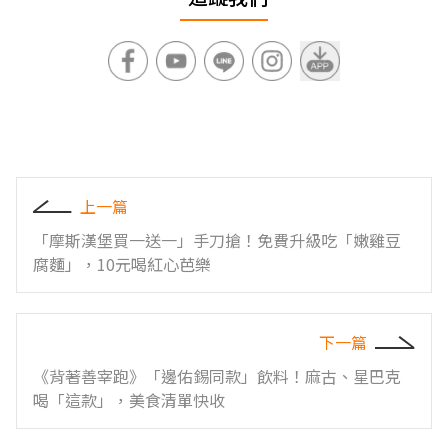
上一篇
「摩斯漢堡買一送一」手刀搶！免費升級吃「嫩雞豆
腐麵」，10元喝紅心芭樂
下一篇
《背著善宰跑》「邊佑錫同款」飲料！麻古、星巴克
喝「這款」，美食清單快收