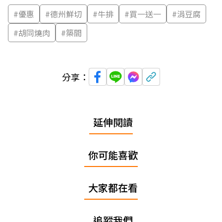
#
優惠
#
德州鮮切
#
牛排
#
買一送一
#
涓豆腐
#
胡同燒肉
#
築間
分享：
延伸閱讀
你可能喜歡
大家都在看
追蹤我們