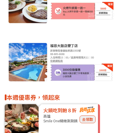
本週優惠券，領起來
火鍋吃到飽８折
高雄
去領取
Smile One精緻涮涮鍋