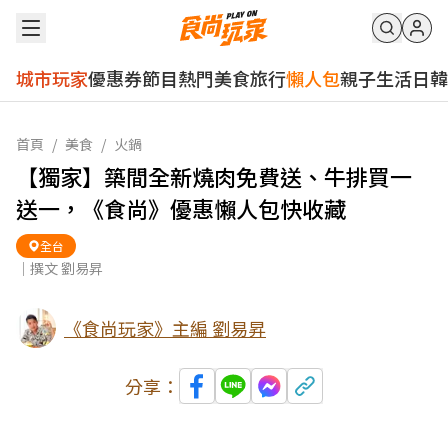
城市玩家
優惠券
節目
熱門
美食
旅行
懶人包
親子
生活
日韓
首頁
/
美食
/
火鍋
【獨家】築間全新燒肉免費送、牛排買一
送一，《食尚》優惠懶人包快收藏
全台
｜撰文 劉易昇
《食尚玩家》主編 劉易昇
分享：