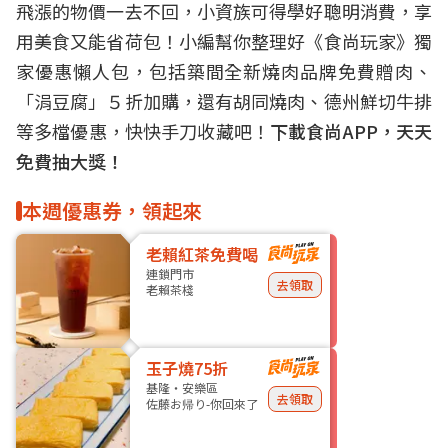
飛漲的物價一去不回，小資族可得學好聰明消費，享
用美食又能省荷包！小編幫你整理好《食尚玩家》獨
家優惠懶人包，包括築間全新燒肉品牌免費贈肉、
「涓豆腐」５折加購，還有胡同燒肉、德州鮮切牛排
等多檔優惠，快快手刀收藏吧！
下載食尚APP，天天
免費抽大獎！
本週優惠券，領起來
老賴紅茶免費喝
連鎖門市
去領取
老賴茶棧
玉子燒75折
基隆・安樂區
去領取
佐藤お帰り-你回來了