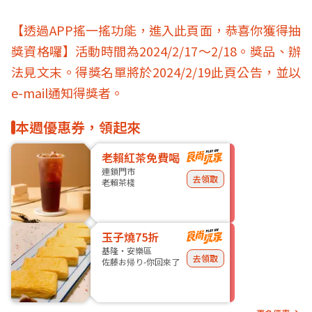
【透過APP搖一搖功能，進入此頁面，恭喜你獲得抽
獎資格囉】活動時間為2024/2/17～2/18。獎品、辦
法見文末。得獎名單將於2024/2/19此頁公告，並以
e-mail通知得獎者。
本週優惠券，領起來
老賴紅茶免費喝
連鎖門市
去領取
老賴茶棧
玉子燒75折
基隆・安樂區
去領取
佐藤お帰り-你回來了