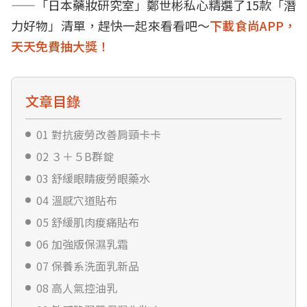
——「日本藥妝研究室」鄭世彬私心精選了15款「潛
力好物」清單，趕快一起來看看吧～
下載食尚APP，
天天免費抽大獎！
文章目錄
01 對抗疲勞改善肩頸卡卡
02 ３＋５B群錠
03 舒緩眼睛疲勞眼藥水
04 溫感穴道貼布
05 舒緩肌肉痠痛貼布
06 加強版保濕乳霜
07 保養系洗面乳新品
08 高人氣控油乳