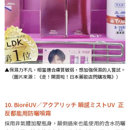
▲保濕力不凡，相當適合膚質敏弱，想加強保濕的人嘗試。
（圖片來源：《走！開買啦！日本藥妝店閃購攻略》）
10. BioréUV／アクアリッチ 瞬感ミストUV 正
反都能用防曬噴霧
採用非氣體加壓瓶身，顛倒過來也能使用的含水防曬