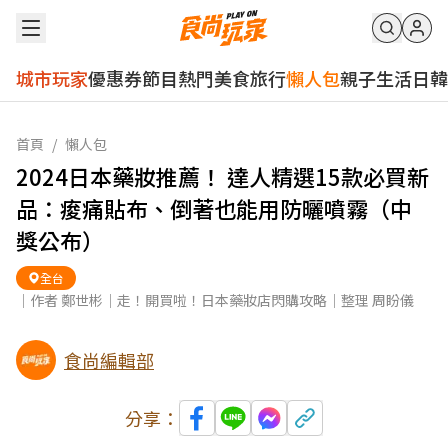
城市玩家
優惠券
節目
熱門
美食
旅行
懶人包
親子
生活
日韓
首頁
/
懶人包
2024日本藥妝推薦！ 達人精選15款必買新
品：痠痛貼布、倒著也能用防曬噴霧（中
獎公布）
全台
｜作者 鄭世彬｜走！開買啦！日本藥妝店閃購攻略｜整理 周盼儀
食尚編輯部
分享：