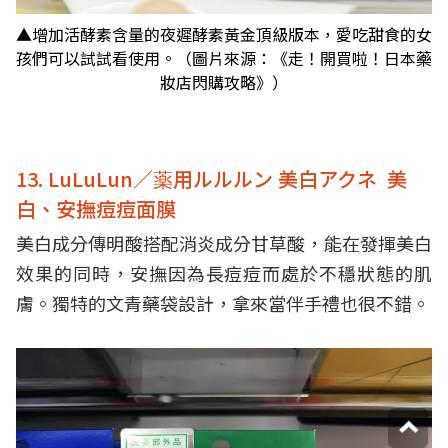
▲增加活酵素含量的夜遲酵素黃金頂級版本，愛吃甜食的女
孩們可以試試看使用。（圖片來源：《走！開買啦！日本藥
妝店閃購攻略》）
13. LuLuLun／薬用ルルルン 美白アクネ 美
白、安撫痘痘面膜
美白成分傳明酸搭配消炎成分甘草酸，能在發揮美白
效果的同時，安撫因為長痘痘而處於不穩狀態的肌
膚。獨特的文青藥袋設計，拿來當伴手禮也很不錯。