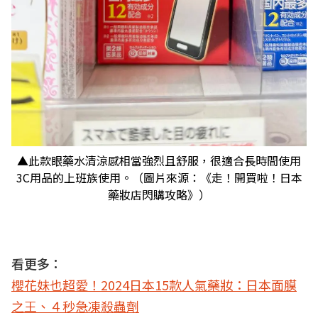
▲此款眼藥水清涼感相當強烈且舒服，很適合長時間使用
3C用品的上班族使用。（圖片來源：《走！開買啦！日本
藥妝店閃購攻略》）
看更多：
櫻花妹也超愛！2024日本15款人氣藥妝：日本面膜
之王、４秒急凍殺蟲劑