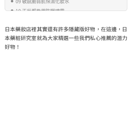
09 敏感脆弱肌保濕化妝水
10 正反都能用防曬噴霧
11 低敏無刺激時尚口罩
日本藥妝店裡其實還有許多隱藏版好物，在這邊，日
12 黃金頂級版酵素
本藥粧研究室就為大家精選一些我們私心推薦的潛力
13 美白、安撫痘痘面膜
好物！
14 北海道藍靛果美肌凍
15 新概念保養單品
選書介紹