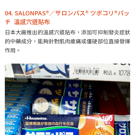
04. SALONPAS®／サロンパス® ツボコリ®パッ
チ 溫感穴道貼布
日本大廠推出的溫感穴道貼布，添加可抑制發炎症狀
的中藥成分，能夠針對肌肉痠痛或僵硬部位直接發揮
作用。