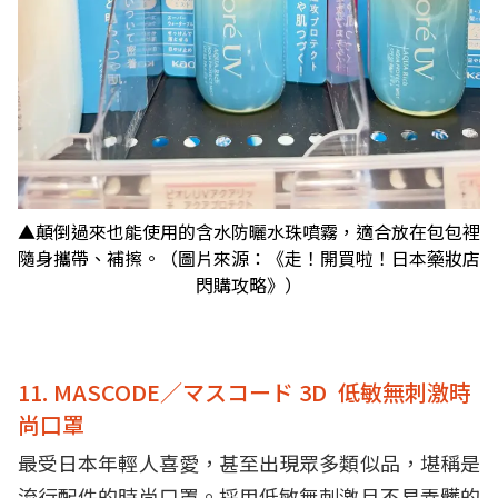
▲顛倒過來也能使用的含水防曬水珠噴霧，適合放在包包裡
隨身攜帶、補擦。（圖片來源：《走！開買啦！日本藥妝店
閃購攻略》）
11. MASCODE／マスコード 3D 低敏無刺激時
尚口罩
最受日本年輕人喜愛，甚至出現眾多類似品，堪稱是
流行配件的時尚口罩。採用低敏無刺激且不易弄髒的