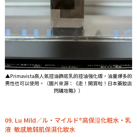
▲Primavista高人氣控油飾底乳的控油強化版，油量爆多的
男性也可以使用。（圖片來源：《走！開買啦！日本藥妝店
閃購攻略》）
09. Lu Mild／ル‧マイルド®高保湿化粧水‧乳
液 敏感脆弱肌保濕化妝水