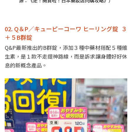
源：《走！開買啦！日本藥妝店閃購攻略》）
02. Q＆P／キューピーコーワ ヒーリング錠 ３
＋５B群錠
Q&P最新推出的B群錠，添加３種中藥材搭配５種維
生素，是１款不走提神路線，而是訴求讓身體好好休
息的新概念產品。