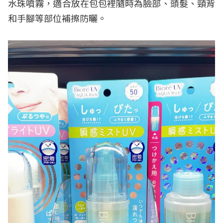
水珠噴霧，適合放在包包裡隨時為臉部、頭髮、頸背
和手腳等部位補擦防曬。