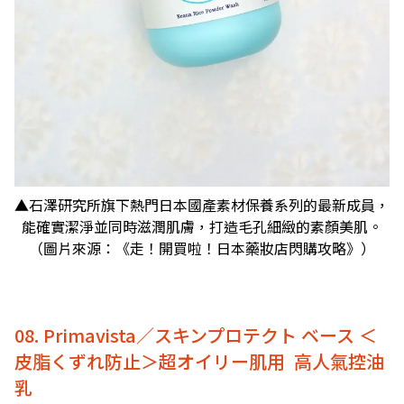
▲石澤研究所旗下熱門日本國產素材保養系列的最新成員，
能確實潔淨並同時滋潤肌膚，打造毛孔細緻的素顏美肌。
（圖片來源：《走！開買啦！日本藥妝店閃購攻略》）
08. Primavista／スキンプロテクト ベース ＜
皮脂くずれ防止＞超オイリー肌用 高人氣控油
乳