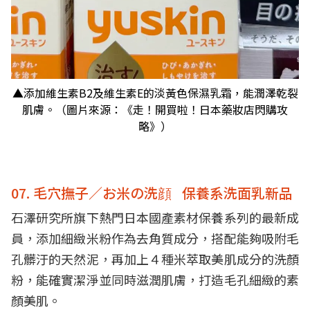
▲添加維生素B2及維生素E的淡黃色保濕乳霜，能潤澤乾裂
肌膚。（圖片來源：《走！開買啦！日本藥妝店閃購攻
略》）
07. 毛穴撫子／お米の洗顔 保養系洗面乳新品
石澤研究所旗下熱門日本國產素材保養系列的最新成
員，添加細緻米粉作為去角質成分，搭配能夠吸附毛
孔髒汙的天然泥，再加上４種米萃取美肌成分的洗顏
粉，能確實潔淨並同時滋潤肌膚，打造毛孔細緻的素
顏美肌。