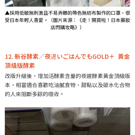
▲採用低敏無刺激且不易弄髒的帶色無紡布製作的口罩，很
受日本年輕人喜愛。（圖片來源：《走！開買啦！日本藥妝
店閃購攻略》）
12. 新谷酵素／夜遅いごはんでもGOLD＋ 黃金
頂級版酵素
改版升級後，增加活酵素含量的夜遲酵素黃金頂級版
本，相當適合喜歡吃油膩食物、甜點以及碳水化合物
的人來阻斷多餘的吸收。