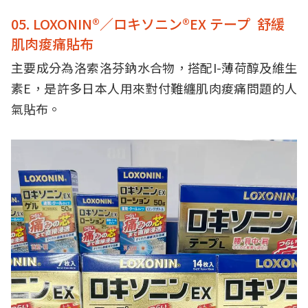
05. LOXONIN®／ロキソニン®EX テープ 舒緩
肌肉痠痛貼布
主要成分為洛索洛芬鈉水合物，搭配I-薄荷醇及維生
素E，是許多日本人用來對付難纏肌肉痠痛問題的人
氣貼布。