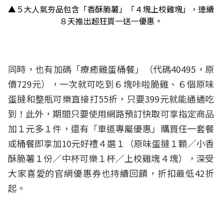
▲５大人氣夯品包含「香酥脆薯」「４塊上校雞塊」，連續
８天推出超狂買一送一優惠。
同時，也有加碼「療癒雞蛋桶餐」（代碼40495，原
價729元），一次就可吃到６塊咔啦脆雞、６個原味
蛋撻和整瓶可樂直接打55折，只要399元就能通通吃
到！此外，期間只要使用網路預訂快取可享指定商品
加１元多１件，還有「車道專屬優惠」購買任一套餐
或桶餐即享加10元好禮４選１（原味蛋撻１顆／小香
酥脆薯１份／中杯可樂１杯／上校雞塊４塊），深受
大家喜愛的官網優惠券也持續回饋，折扣最低42折
起。