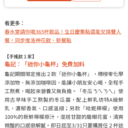
看更多：
春水堂請你喝365杯飲品！生日慶集點還能兌換雙人
餐，同步推洛神花飲、新餐點
【手搖飲１家】
龜記：「迷你小龜杯」免費加料
龜記期間限定推出２款「迷你小龜杯」，標榜零化學
添加物、無添加咖啡因，能讓小朋友安心喝，全程手
工熬煮，喝起來營養又無負擔。「冬瓜ㄋㄟㄋㄟ」使
用古早味手工熬製的冬瓜露，配上鮮乳坊特A級鮮
乳，濃郁香氣、口感溫順；另款「哈妮檸檬」使用
100%的新鮮檸檬原汁，混搭甘甜的龍眼花蜜，清爽
微酸的口感很解膩。即日起至3/31只要購買任２杯迷