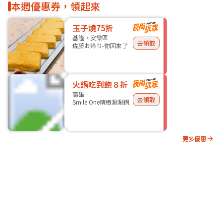
本週優惠券，領起來
玉子燒75折
基隆・安樂區
去領取
佐藤お帰り-你回來了
火鍋吃到飽８折
高雄
去領取
Smile One精緻涮涮鍋
更多優惠