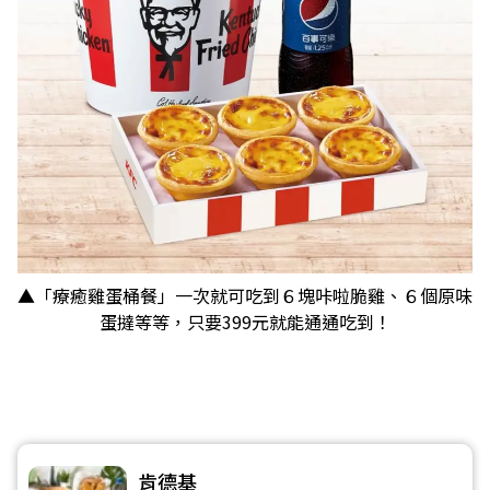
▲「療癒雞蛋桶餐」一次就可吃到６塊咔啦脆雞、６個原味
蛋撻等等，只要399元就能通通吃到！
肯德基