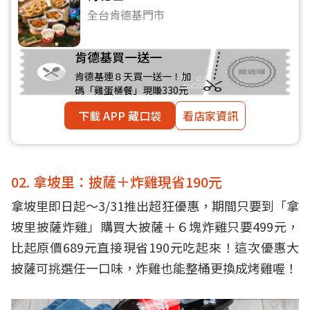
全台肯德基門市
肯德基買一送一
肯德基連８天買一送一！加
碼「雞蛋桶餐」現賺330元
下載 APP 藏口袋
看店家資訊
02. 拿坡里：披薩＋炸雞現省190元
拿坡里即日起～3/31推出超狂優惠，期間只要到「拿
坡里披薩炸雞」購買大披薩＋６塊炸雞只要499元，
比起原價689元直接現省190元吃起來！這次優惠大
披薩可挑選任一口味，炸雞也能整桶更換成烤雞喔！