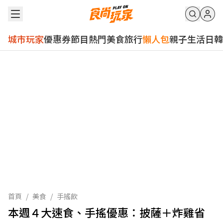
城市玩家
優惠券
節目
熱門
美食
旅行
懶人包
親子
生活
日韓
首頁
/
美食
/
手搖飲
本週４大速食、手搖優惠：披薩＋炸雞省