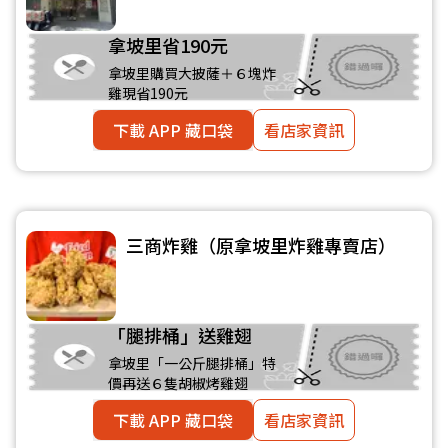
拿坡里省190元
拿坡里購買大披薩＋６塊炸
雞現省190元
下載 APP 藏口袋
看店家資訊
三商炸雞（原拿坡里炸雞專賣店）
「腿排桶」送雞翅
拿坡里「一公斤腿排桶」特
價再送６隻胡椒烤雞翅
下載 APP 藏口袋
看店家資訊