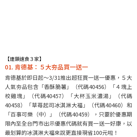
【連鎖速食３家】
01. 肯德基：５大夯品買一送一
肯德基於即日起～3/31推出超狂買一送一優惠，５大
人氣夯品包含「香酥脆薯」（代碼40456）「４塊上
校雞塊」（代碼40457）「大杯玉米濃湯」（代碼
40458）「草苺起司冰淇淋大福」（代碼40460）和
「百事可樂（中）」（代碼40459），只要於優惠期
限內至全台門市出示優惠代碼就有買一送一好康，以
最划算的冰淇淋大福來說更直接現省100元啦！