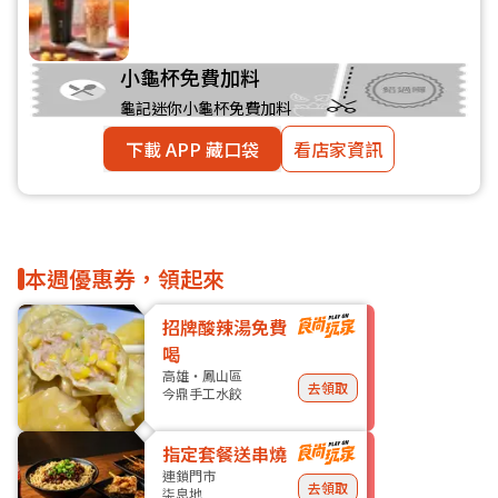
小龜杯免費加料
龜記迷你小龜杯免費加料
下載 APP 藏口袋
看店家資訊
本週優惠券，領起來
招牌酸辣湯免費
喝
高雄・鳳山區
去領取
今鼎手工水餃
指定套餐送串燒
連鎖門市
去領取
柒息地