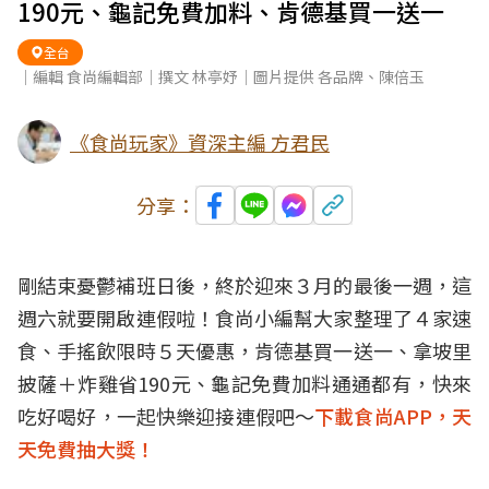
190元、龜記免費加料、肯德基買一送一
全台
｜編輯 食尚編輯部｜撰文 林亭妤｜圖片提供 各品牌、陳倍玉
《食尚玩家》資深主編 方君民
分享：
剛結束憂鬱補班日後，終於迎來３月的最後一週，這
週六就要開啟連假啦！食尚小編幫大家整理了４家速
食、手搖飲限時５天優惠，
肯德基
買一送一、
拿坡里
披薩＋炸雞省190元、
龜記
免費加料通通都有，快來
吃好喝好，一起快樂迎接連假吧～
下載食尚APP，天
天免費抽大獎！