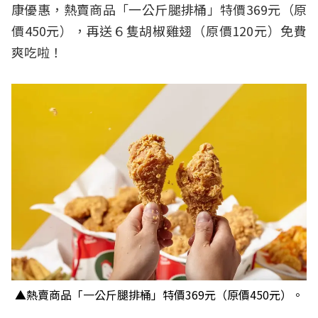
康優惠，熱賣商品「一公斤腿排桶」特價369元（原
價450元），再送６隻胡椒雞翅（原價120元）免費
爽吃啦！
▲熱賣商品「一公斤腿排桶」特價369元（原價450元）。