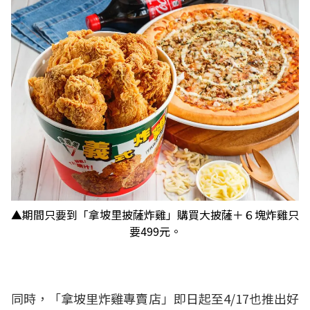
▲期間只要到「拿坡里披薩炸雞」購買大披薩＋６塊炸雞只
要499元。
同時，「拿坡里炸雞專賣店」即日起至4/17也推出好