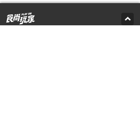
您的意見是我們前進的動力，歡迎來信或來電反映
食尚編輯：
supertaste@tvbs.com.tw
意見反映：
service@tvbs.com.tw
觀眾服務專線：
02-2656-1599
關於食尚玩家
業務服務
公司介紹
隱私權政策
人才招募
網站使用協定
企業動態
數位廣告與贊助政策
優惠券店家招募
節目版權銷售
創作者招募
公開招標
節目表
官方聲明
版權宣告
星藝象娛樂