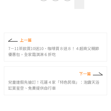
上一篇
7－11茶飲買10送10、咖啡買８送８！４超商父親節
優惠包，全家霜淇淋６折吃
下一篇
兒童連假先搶訂！花蓮４家「特色民宿」：泡露天浴
缸賞星空、免費提供自行車