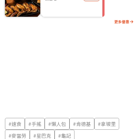
更多優惠
#
速食
#
手搖
#
懶人包
#
肯德基
#
拿坡里
#
麥當勞
#
星巴克
#
龜記