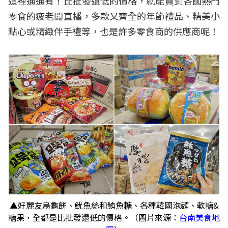
這裡通通有！比批發還低的價格，就能買到各國熱門
零食的疲老闆直播，多款又齊全的年節禮品、精美小
點心或精緻伴手禮等，也是許多零食商的供應商呢！
▲好麗友烏龜餅、魷魚絲和鮪魚糖、各種韓國泡麵、軟糖&
糖果，全都是比批發還低的價格。（圖片來源：
台南美食地