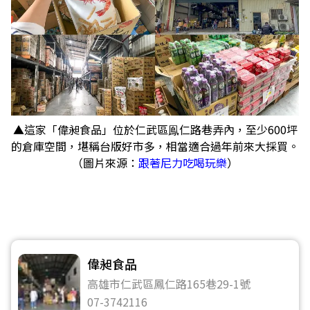
▲這家「偉昶食品」位於仁武區鳯仁路巷弄內，至少600坪
的倉庫空間，堪稱台版好市多，相當適合過年前來大採買。
（圖片來源：
跟著尼力吃喝玩樂
）
偉昶食品
高雄市仁武區鳳仁路165巷29-1號
07-3742116