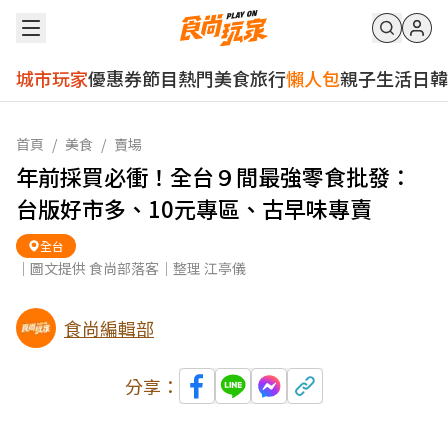
城市玩家
優惠券
節目
熱門
美食
旅行
懶人包
親子
生活
日韓
首頁
/
美食
/
賣場
年前採買必衝！全台９間最強零食批發：
台版好市多、10元專區、古早味專賣
全台
｜圖文提供 食尚部落客｜整理 江亭儀
食尚編輯部
分享：