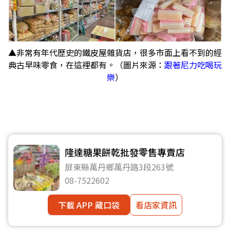
▲非常有年代歷史的鐵皮屋雜貨店，很多市面上看不到的經
典古早味零食，在這裡都有。（圖片來源：
跟著尼力吃喝玩
樂
）
隆達糖果餅乾批發零售專賣店
屏東縣萬丹鄉萬丹路3段263號
08-7522602
下載 APP 藏口袋
看店家資訊