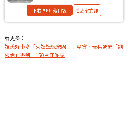
下載 APP 藏口袋
看店家資訊
看更多：
媲美好市多「夾娃娃機樂園」！零食、玩具通通「銅
板價」夾到，150台任你夾