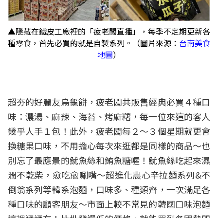
▲隱藏在鐵皮工廠裡的「疲老闆直播」，每季不定期更新各
種零食，首先必買的就是自製系列。（圖片來源：
台南美食
地圖
）
超夯的好麗友烏龜餅，疲老闆共販售經典必買４種口
味：濃湯、麻辣、海苔、烤麻糬，每一位來這的客人
幾乎人手１包！此外，疲老闆每２～３個星期就更會
換糖果口味，不用擔心每次來逛都是同樣的商品～也
別忘了最應景的魷魚絲和鮪魚糖喔！魷魚絲吃起來濕
潤不乾柴，愈吃愈唰嘴～超進化農心辛拉麵系列&不
倒翁系列等韓系泡麵，口味多、種類齊，一次滿足各
種口味的顧客朋友～市面上較不常見的韓國口味泡麵