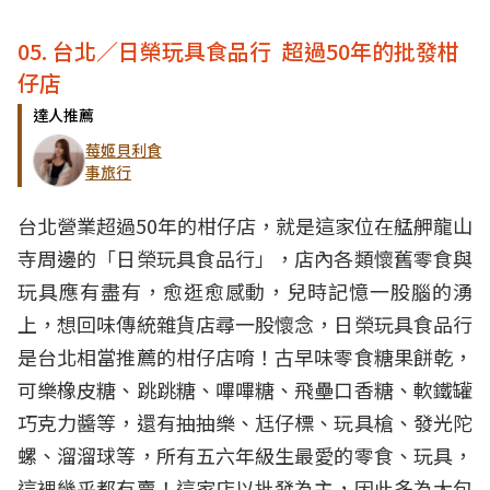
05. 台北／日榮玩具食品行 超過50年的批發柑
仔店
達人推薦
莓姬貝利食
事旅行
台北營業超過50年的柑仔店，就是這家位在艋舺龍山
寺周邊的「日榮玩具食品行」，店內各類懷舊零食與
玩具應有盡有，愈逛愈感動，兒時記憶一股腦的湧
上，想回味傳統雜貨店尋一股懷念，日榮玩具食品行
是台北相當推薦的柑仔店唷！古早味零食糖果餅乾，
可樂橡皮糖、跳跳糖、嗶嗶糖、飛壘口香糖、軟鐵罐
巧克力醬等，還有抽抽樂、尪仔標、玩具槍、發光陀
螺、溜溜球等，所有五六年級生最愛的零食、玩具，
這裡幾乎都有賣！這家店以批發為主，因此多為大包