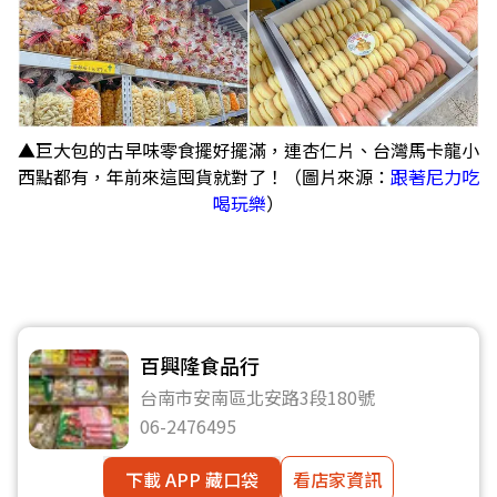
▲巨大包的古早味零食擺好擺滿，連杏仁片、台灣馬卡龍小
西點都有，年前來這囤貨就對了！（圖片來源：
跟著尼力吃
喝玩樂
）
百興隆食品行
台南市安南區北安路3段180號
06-2476495
下載 APP 藏口袋
看店家資訊