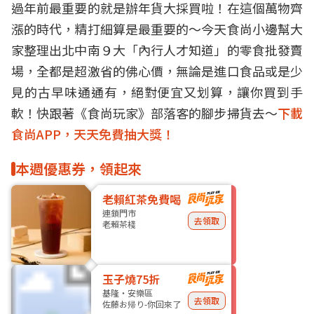
過年前最重要的就是
辦年貨
大採買啦！在這個萬物齊
漲的時代，精打細算是最重要的～今天食尚小邊幫大
家整理出北中南９大「內行人才知道」的
零食批發
賣
場，全都是超激省的
佛心價
，無論是進口食品或是少
見的古早味通通有，絕對便宜又划算，讓你買到手
軟！快跟著《食尚玩家》部落客的腳步掃貨去～
下載
食尚APP，天天免費抽大獎！
本週優惠券，領起來
老賴紅茶免費喝
連鎖門市
去領取
老賴茶棧
玉子燒75折
基隆・安樂區
去領取
佐藤お帰り-你回來了