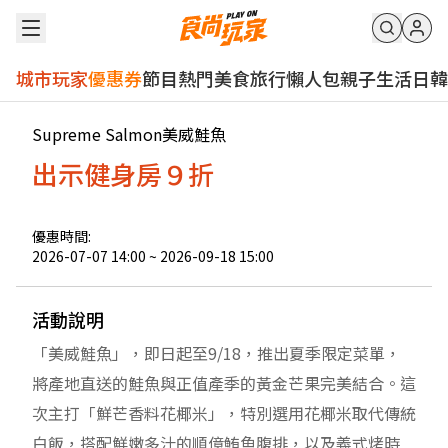
城市玩家
優惠券
節目
熱門
美食
旅行
懶人包
親子
生活
日韓
Supreme Salmon美威鮭魚
出示健身房９折
優惠時間:
2026-07-07 14:00
~
2026-09-18 15:00
活動說明
「美威鮭魚」，即日起至9/18，推出夏季限定菜單，
將產地直送的鮭魚與正值產季的黃金芒果完美結合。這
次主打「鮮芒香料花椰米」，特別選用花椰米取代傳統
白飯，搭配鮮嫩多汁的順億鮪魚腹排，以及義式烤時