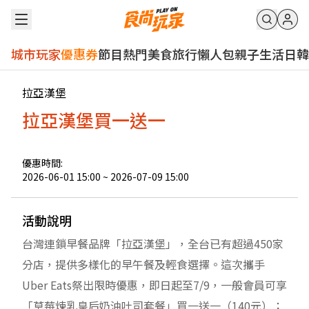
城市玩家
優惠券
節目
熱門
美食
旅行
懶人包
親子
生活
日韓
拉亞漢堡
拉亞漢堡買一送一
優惠時間:
2026-06-01 15:00
~
2026-07-09 15:00
活動說明
台灣連鎖早餐品牌「拉亞漢堡」，全台已有超過450家
分店，提供多樣化的早午餐及輕食選擇。這次攜手
Uber Eats祭出限時優惠，即日起至7/9，一般會員可享
「草莓煉乳皇后奶油吐司套餐」買一送一（140元）；