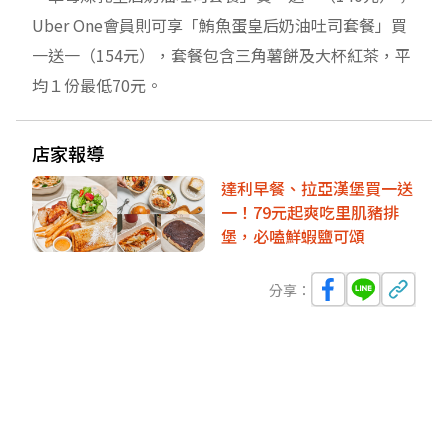
Uber One會員則可享「鮪魚蛋皇后奶油吐司套餐」買
一送一（154元），套餐包含三角薯餅及大杯紅茶，平
均１份最低70元。
店家報導
達利早餐、拉亞漢堡買一送
一！79元起爽吃里肌豬排
堡，必嗑鮮蝦鹽可頌
分享：