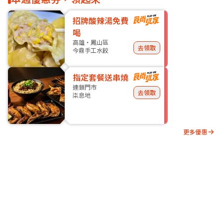
招牌酸辣湯免費
喝
高雄・鳳山區
去領取
今鼎手工水餃
指定套餐送串燒
連鎖門市
去領取
柒息地
更多優惠