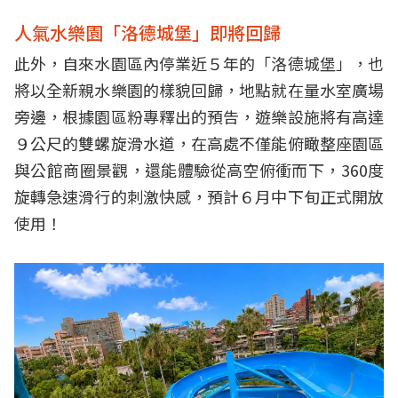
人氣水樂園「洛德城堡」即將回歸
此外，自來水園區內停業近５年的「洛德城堡」，也
將以全新親水樂園的樣貌回歸，地點就在量水室廣場
旁邊，根據園區粉專釋出的預告，遊樂設施將有高達
９公尺的雙螺旋滑水道，在高處不僅能俯瞰整座園區
與公館商圈景觀，還能體驗從高空俯衝而下，360度
旋轉急速滑行的刺激快感，預計６月中下旬正式開放
使用！