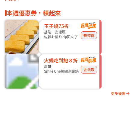
本週優惠券，領起來
玉子燒75折
基隆・安樂區
去領取
佐藤お帰り-你回來了
火鍋吃到飽８折
高雄
去領取
Smile One精緻涮涮鍋
更多優惠