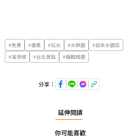
#
免費
#
優惠
#
玩水
#
水樂園
#
自來水園區
#
溜滑梯
#
台北景點
#
編輯精選
分享：
延伸閱讀
你可能喜歡