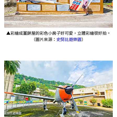
▲彩繪成薑餅屋的彩色小房子好可愛，立體彩繪很好拍。
（圖片來源：
史努比遊樂園
）