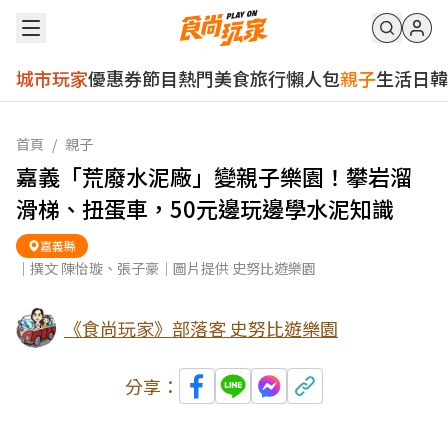
城市玩家
優惠券
節目
熱門
美食
旅行
懶人包
親子
生活
日韓
首頁
/
親子
嘉義「荒廢水泥廠」變親子樂園！攀岩溜
滑梯、扭蛋車，50元邊玩邊學水泥知識
嘉義縣
｜撰文 陳怡璇、張子豪｜圖片提供 史努比遊樂園
《食尚玩家》部落客 史努比遊樂園
分享：