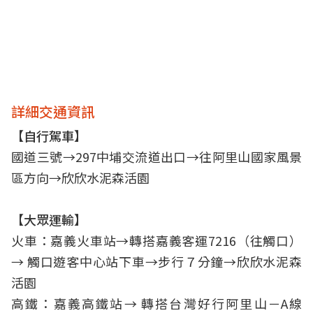
詳細交通資訊
【自行駕車】
國道三號→297中埔交流道出口→往阿里山國家風景
區方向→欣欣水泥森活園
【大眾運輸】
火車：嘉義火車站→轉搭嘉義客運7216（往觸口）
→ 觸口遊客中心站下車→步行７分鐘→欣欣水泥森
活園
高鐵：嘉義高鐵站→ 轉搭台灣好行阿里山－A線