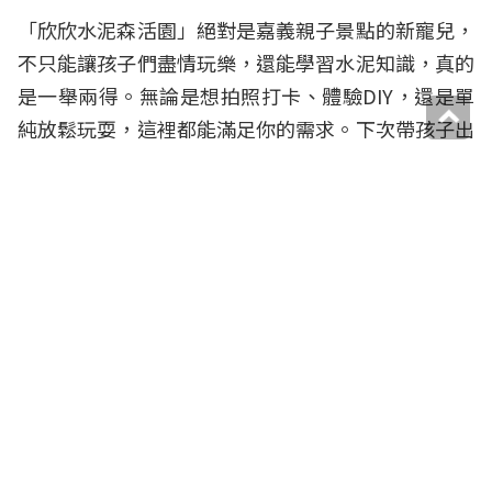
「欣欣水泥森活園」絕對是嘉義親子景點的新寵兒，
不只能讓孩子們盡情玩樂，還能學習水泥知識，真的
是一舉兩得。無論是想拍照打卡、體驗DIY，還是單
純放鬆玩耍，這裡都能滿足你的需求。下次帶孩子出
遊，不妨考慮這個充滿驚喜的好地方吧！
【詳細景點資訊】
欣欣水泥森活園
嘉義縣番路鄉觸口村車埕12號
05-2591588
下載 APP 藏口袋
看店家資訊