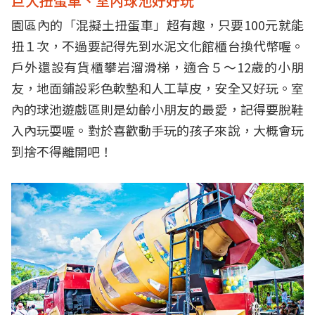
巨大扭蛋車、室內球池好好玩
園區內的「混擬土扭蛋車」超有趣，只要100元就能
扭１次，不過要記得先到水泥文化館櫃台換代幣喔。
戶外還設有貨櫃攀岩溜滑梯，適合５～12歲的小朋
友，地面鋪設彩色軟墊和人工草皮，安全又好玩。室
內的球池遊戲區則是幼齡小朋友的最愛，記得要脫鞋
入內玩耍喔。對於喜歡動手玩的孩子來說，大概會玩
到捨不得離開吧！