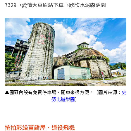
7329→愛情大草原站下車→欣欣水泥森活園
▲園區內設有免費停車場，開車來很方便。（圖片來源：
史
努比遊樂園
）
搶拍彩繪薑餅屋、退役飛機