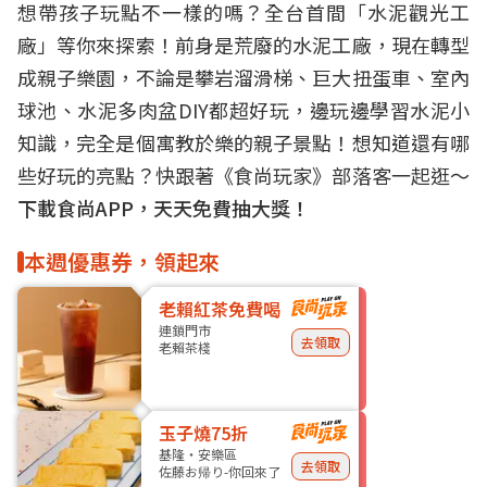
想帶孩子玩點不一樣的嗎？全台首間「水泥觀光工
廠」等你來探索！前身是荒廢的水泥工廠，現在轉型
成親子樂園，不論是攀岩溜滑梯、巨大扭蛋車、室內
球池、水泥多肉盆DIY都超好玩，邊玩邊學習水泥小
知識，完全是個寓教於樂的親子景點！想知道還有哪
些好玩的亮點？快跟著《食尚玩家》部落客一起逛～
下載食尚APP，天天免費抽大獎！
本週優惠券，領起來
老賴紅茶免費喝
連鎖門市
去領取
老賴茶棧
玉子燒75折
基隆・安樂區
去領取
佐藤お帰り-你回來了