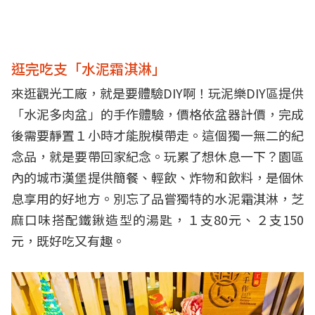
逛完吃支「水泥霜淇淋」
來逛觀光工廠，就是要體驗DIY啊！玩泥樂DIY區提供
「水泥多肉盆」的手作體驗，價格依盆器計價，完成
後需要靜置１小時才能脫模帶走。這個獨一無二的紀
念品，就是要帶回家紀念。玩累了想休息一下？園區
內的城市漢堡提供簡餐、輕飲、炸物和飲料，是個休
息享用的好地方。別忘了品嘗獨特的水泥霜淇淋，芝
麻口味搭配鐵鍬造型的湯匙，１支80元、２支150
元，既好吃又有趣。