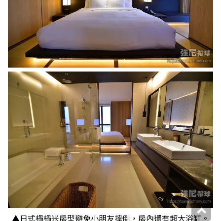
▲日式榻榻米房型避免小朋友摔倒，房內還有超大浴缸。