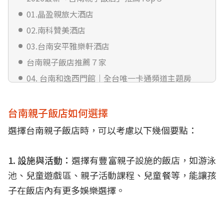
01.晶盈親旅大酒店
02.南科贊美酒店
03.台南安平雅樂軒酒店
台南親子飯店推薦７家
04. 台南和逸西門館｜全台唯一卡通頻道主題房
05. 台南趣淘漫旅｜全台首間冒險主題飯店
06. 大員皇冠假日酒店｜日式房爽泡大浴缸
台南親子飯店如何選擇
07. 台南遠東香格里拉｜緊鄰車站的五星飯店
選擇台南親子飯店時，可以考慮以下幾個要點：
08. 夏都城旅安平館｜逾200坪超大遊戲空間
09. 捷絲旅台南虎山館｜順遊奇美博物館、十鼓糖
1. 設施與活動：
選擇有豐富親子設施的飯店，如游泳
廠
池、兒童遊戲區、親子活動課程、兒童餐等，能讓孩
10. 台南晶英酒店｜中西區精華地段超方便
子在飯店內有更多娛樂選擇。
台南泳池飯店推薦Top３
11. 煙波大飯店台南館｜黃金地段＋露天泳池