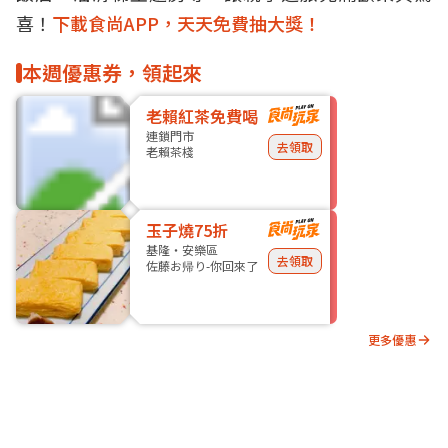
喜！
下載食尚APP，天天免費抽大獎！
本週優惠券，領起來
老賴紅茶免費喝
連鎖門市
去領取
老賴茶棧
玉子燒75折
基隆・安樂區
去領取
佐藤お帰り-你回來了
更多優惠