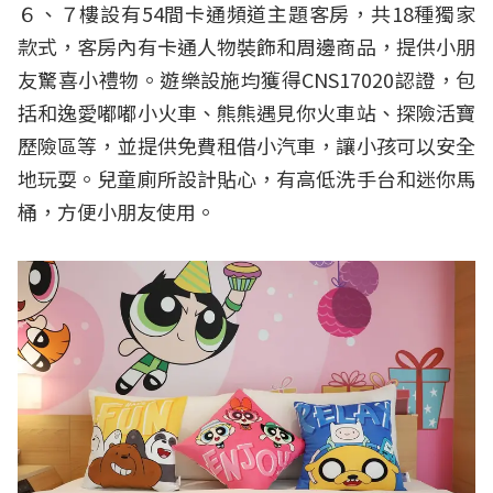
６、７樓設有54間卡通頻道主題客房，共18種獨家
款式，客房內有卡通人物裝飾和周邊商品，提供小朋
友驚喜小禮物。遊樂設施均獲得CNS17020認證，包
括和逸愛嘟嘟小火車、熊熊遇見你火車站、探險活寶
歷險區等，並提供免費租借小汽車，讓小孩可以安全
地玩耍。兒童廁所設計貼心，有高低洗手台和迷你馬
桶，方便小朋友使用。