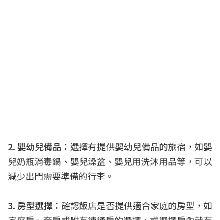
12. 福爾摩沙遊艇酒店｜全台唯一遊艇碼頭飯店
13. 禧榕軒大飯店｜戶外泳池俯瞰台南市景
台南親子民宿、溜滑梯民宿推薦８家
14. 我小時候Design Hotel｜回味童年浮誇裝潢
15. 傑克堡親子旅館｜溜滑梯球池玩到瘋
16. 黃色風箏｜房內就有巨大溜滑梯
17. Fun電旅店｜超浮誇大白鯊床架
18. 台南樂遊民宿｜有電梯的溜滑梯民宿
19. 趣遊赤崁民宿｜滑梯球池加戶外烤肉
2. 嬰幼兒備品：
選擇有提供嬰幼兒備品的旅宿，如嬰
20. 三木森民宿｜瑪利歐主題溜滑梯
兒奶瓶消毒鍋、嬰兒澡盆、嬰兒用洗沐用品等，可以
21. 吾宅溜滑梯親子民宿｜航海王主題房
減少出門需要準備的行李。
台南親子飯店常見問題
台南美食、台南親子景點推薦
3. 房型選擇：
確認飯店是否提供適合家庭的房型，如