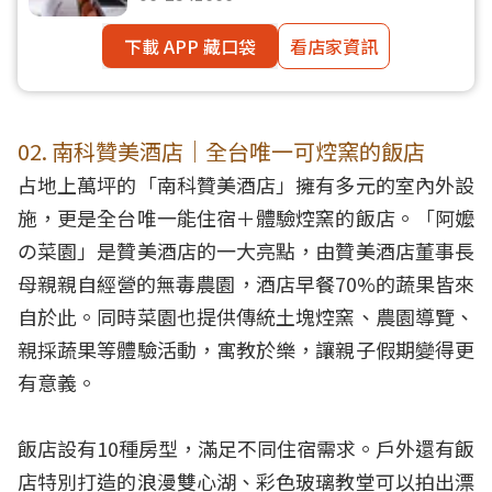
下載 APP 藏口袋
看店家資訊
02. 南科贊美酒店｜全台唯一可焢窯的飯店
占地上萬坪的「南科贊美酒店」擁有多元的室內外設
施，更是全台唯一能住宿＋體驗焢窯的飯店。「阿嬤
の菜園」是贊美酒店的一大亮點，由贊美酒店董事長
母親親自經營的無毒農園，酒店早餐70%的蔬果皆來
自於此。同時菜園也提供傳統土塊焢窯、農園導覽、
親採蔬果等體驗活動，寓教於樂，讓親子假期變得更
有意義。
飯店設有10種房型，滿足不同住宿需求。戶外還有飯
店特別打造的浪漫雙心湖、彩色玻璃教堂可以拍出漂