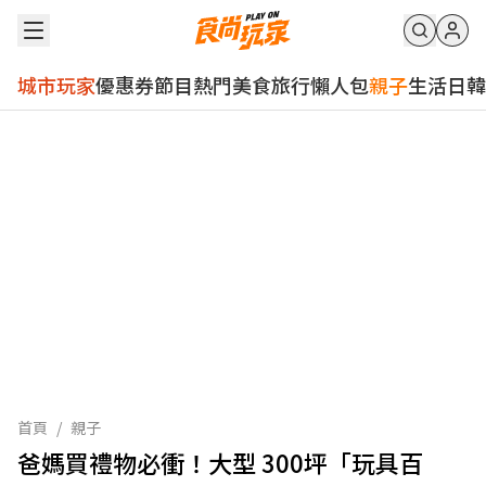
城市玩家
優惠券
節目
熱門
美食
旅行
懶人包
親子
生活
日韓
首頁
/
親子
爸媽買禮物必衝！大型 300坪「玩具百