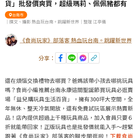
貨」批發價爽買，超級瑪莉、佩佩豬都有
台南市
｜撰文、攝影 熱血玩台南。跳躍新世界｜整理 江亭儀
《食尚玩家》部落客 熱血玩台南。跳躍新世界
分享：
還在煩惱交換禮物去哪買？爸媽該帶小孩去哪挑玩具
嗎？食尚小編推薦台南永康這間聖誕節買玩具必逛賣
場「益兒購玩具生活百貨」，擁有300坪大空間，全
年無休、整天冷氣開放，還有免費試玩區展示熱賣新
品！店內提供超過上千種玩具商品，加入會員只要６
折就能帶回家！正版玩具也是批發價就能入手～趕緊
跟著《食尚玩家》部落客的腳步開逛啦！
下載食尚