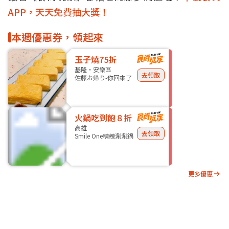
APP，天天免費抽大獎！
本週優惠券，領起來
玉子燒75折
基隆・安樂區
去領取
佐藤お帰り-你回來了
火鍋吃到飽８折
高雄
去領取
Smile One精緻涮涮鍋
更多優惠