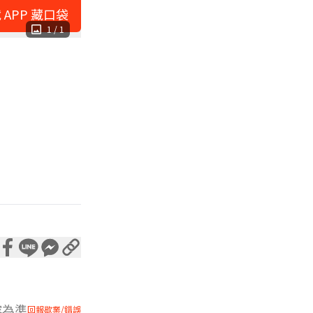
 APP 藏口袋
1
/
1
容為準
回報歇業/錯誤