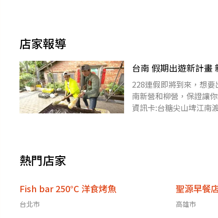
店家報導
台南 假期出遊新計畫
228連假即將到來，想
南新營和柳營，保證讓你
資訊卡:台糖尖山埤江南
食店
熱門店家
Fish bar 250°C 洋食烤魚
聖源早餐
台北市
高雄市