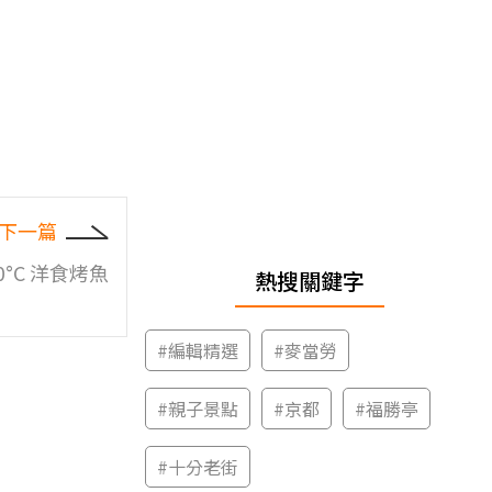
下一篇
250°C 洋食烤魚
熱搜關鍵字
#
編輯精選
#
麥當勞
#
親子景點
#
京都
#
福勝亭
#
十分老街