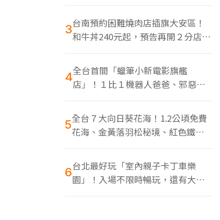
色美食多
台南預約困難燒肉店插旗大安區！
3
和牛丼240元起，預告再開２分店、
地點曝光
全台首間「蠟筆小新電影旗艦
4
店」！１比１機器人爸爸、邪惡正
男，百款周邊買翻
全台７大向日葵花海！1.2公頃免費
5
花海、金黃落羽松秘境、紅色鐵橋
同框
台北最好玩「室內親子卡丁車樂
6
園」！入場不限時暢玩，還有大螢
幕Switch遊戲區