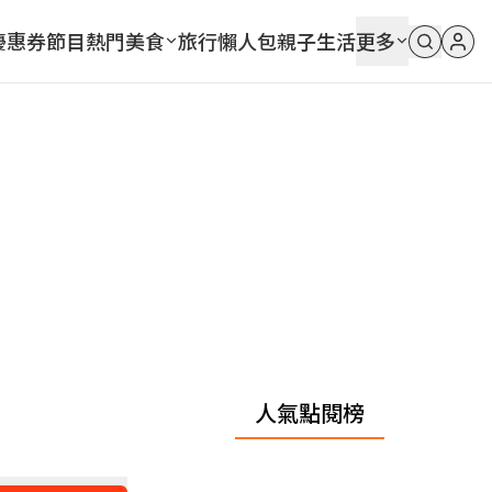
優惠券
節目
熱門
美食
旅行
懶人包
親子
生活
更多
人氣點閱榜