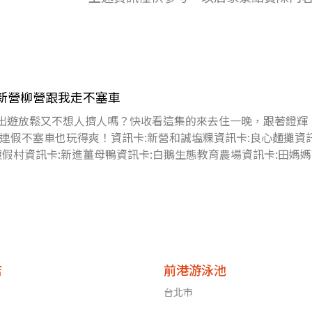
 新營柳營跟我走不塞車
要出遊放鬆又不想人擠人嗎？快收看這集的來去住一晚，跟著鐙輝
連假不塞車也玩得爽！資訊卡:新營和誠塩粿資訊卡:良心麵攤資訊
渡假村資訊卡:新進薑母鴨資訊卡:白鵝生態教育農場資訊卡:田媽
店
前港游泳池
台北市