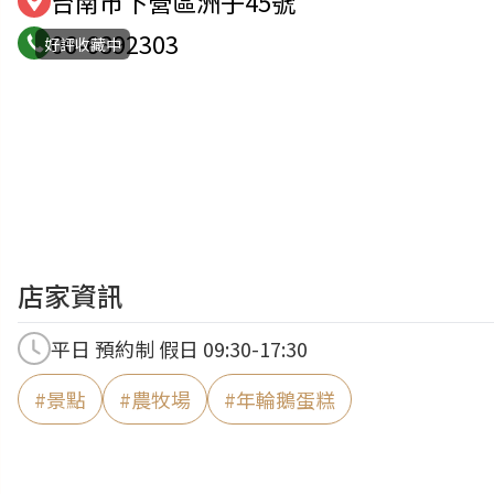
台南市下營區洲子45號
06-6892303
好評收藏中
店家資訊
平日 預約制 假日 09:30-17:30
#
景點
#
農牧場
#
年輪鵝蛋糕