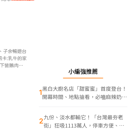
、子余暢遊台
卡:乳牛的家
媽下營鵝肉美
小編強推薦
黑白大廚名店「甜蜜蜜」首度登台！
1
開幕時間、地點搶看，必嗑麻辣奶油
蝦
九份、淡水都輸它！「台灣最夯老
2
街」狂吸1113萬人，停車方便、特