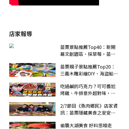
店家報導
苗栗景點推薦Top40：新開
幕文創園區、採草莓，苗栗
一日遊玩法
苗栗親子景點推薦Top20：
三義木雕彩繪DIY、海盜船主
題公園、暢飲彈珠汽水
吃過鹹的巧克力？可可醬尬
烤雞、牛排意外超對味，再
搭草莓香草冰酸甜誘人
2/7節目《魚肉鄉民》店家資
訊：苗栗隱藏美食之安安、
徐謀俊對決！誰才是MVP
偷襲大湖美食 好料恁嘜走