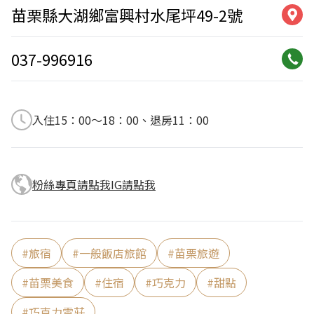
苗栗縣大湖鄉富興村水尾坪49-2號
037-996916
入住15：00～18：00、退房11：00
粉絲專頁請點我
IG請點我
#
旅宿
#
一般飯店旅館
#
苗栗旅遊
#
苗栗美食
#
住宿
#
巧克力
#
甜點
#
巧克力雲莊