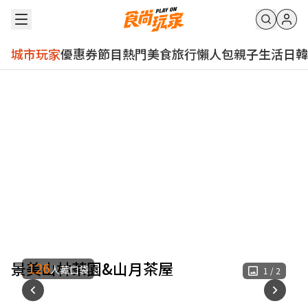
城市玩家
優惠券
節目
熱門
美食
旅行
懶人包
親子
生活
日韓
景美山林茶園&山月茶屋
126
人藏口袋
1
/
2