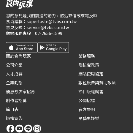
您的意見是我們前進的動力，歡迎來信或來電反映
食尚編輯：
supertaste@tvbs.com.tw
意見反映：
service@tvbs.com.tw
觀眾服務專線：
02-2656-1599
關於食尚玩家
業務服務
公司介紹
隱私權政策
人才招募
網站使用協定
企業動態
數位廣告與贊助政策
優惠券店家招募
節目版權銷售
創作者招募
公開招標
節目表
官方聲明
版權宣告
星藝象娛樂