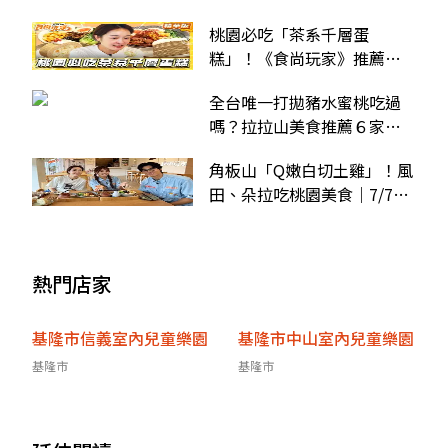
桃園必吃「茶系千層蛋
糕」！《食尚玩家》推薦
「景美山林茶園&山月茶屋」
全台唯一打拋豬水蜜桃吃過
嗎？拉拉山美食推薦６家：
超嫩白切土雞、茶香千層必
角板山「Q嫩白切土雞」！風
朝聖
田、朵拉吃桃園美食｜7/7店
家資訊
熱門店家
基隆市信義室內兒童樂園
基隆市中山室內兒童樂園
基隆市
基隆市