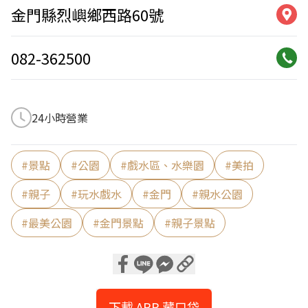
金門縣烈嶼鄉西路60號
082-362500
24小時營業
#
景點
#
公園
#
戲水區、水樂園
#
美拍
#
親子
#
玩水戲水
#
金門
#
親水公園
#
最美公園
#
金門景點
#
親子景點
下載 APP 藏口袋