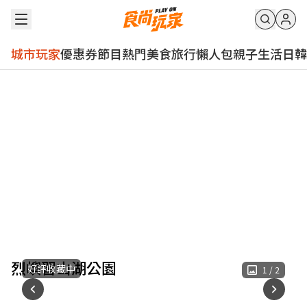
城市玩家
優惠券
節目
熱門
美食
旅行
懶人包
親子
生活
日韓
烈嶼習山湖公園
好評收藏中
1
/
2