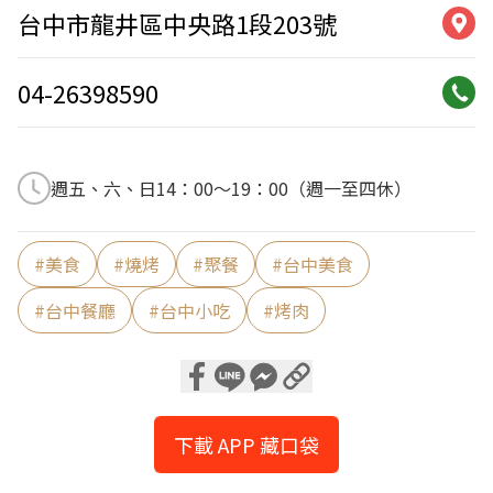
台中市龍井區中央路1段203號
04-26398590
週五、六、日14：00～19：00（週一至四休）
#
美食
#
燒烤
#
聚餐
#
台中美食
#
台中餐廳
#
台中小吃
#
烤肉
下載 APP 藏口袋