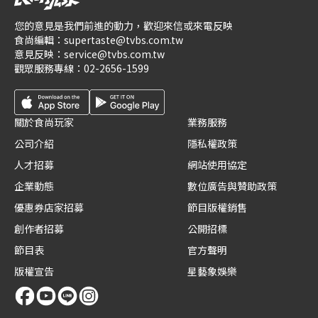
您的意見是我們前進的動力，歡迎來信或來電反映
食尚編輯：
supertaste@tvbs.com.tw
意見反映：
service@tvbs.com.tw
觀眾服務專線：
02-2656-1599
關於食尚玩家
業務服務
公司介紹
隱私權政策
人才招募
網站使用協定
企業動態
數位廣告與贊助政策
優惠券店家招募
節目版權銷售
創作者招募
公開招標
節目表
官方聲明
版權宣告
星藝象娛樂