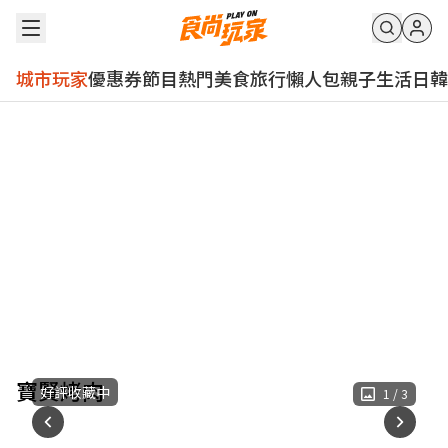
城市玩家
優惠券
節目
熱門
美食
旅行
懶人包
親子
生活
日韓
寶賢烤肉
好評收藏中
1
/
3